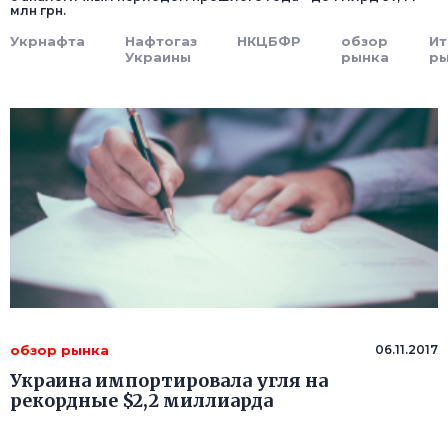
млн грн.
Укрнафта
Нафтогаз
НКЦБФР
обзор
Ит
Украины
рынка
р
обзор рынка
06.11.2017
Украина импортировала угля на
рекордные $2,2 миллиарда