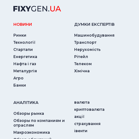
НОВИНИ
ДУМКИ ЕКСПЕРТIВ
Ринки
Машинобудування
Технології
Транспорт
Стартапи
Нерухомість
Енергетика
Рітейл
Нафта і газ
Телеком
Металургія
Хімічна
Агро
Банки
АНАЛIТИКА
валюта
криптовалюта
Обзоры рынка
акції
Обзоры по компаниям и
страхування
отраслям
iвенти
Макроэкономика