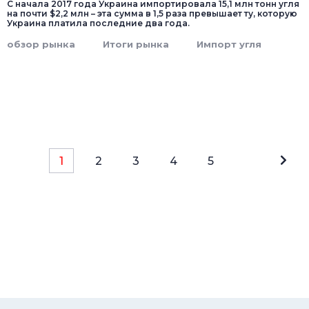
С начала 2017 года Украина импортировала 15,1 млн тонн угля
на почти $2,2 млн – эта сумма в 1,5 раза превышает ту, которую
Украина платила последние два года.
обзор рынка
Итоги рынка
Импорт угля
1
2
3
4
5