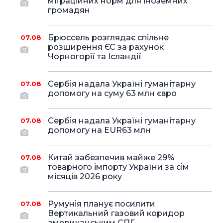
міграційних норм для іноземних
громадян
Брюссель розглядає спільне
07.08
розширення ЄС за рахунок
Чорногорії та Ісландії
Сербія надала Україні гуманітарну
07.08
допомогу на суму 63 млн євро
Сербія надала Україні гуманітарну
07.08
допомогу на EUR63 млн
Китай забезпечив майже 29%
07.08
товарного імпорту України за сім
місяців 2026 року
Румунія планує посилити
07.08
Вертикальний газовий коридор
американським СПГ