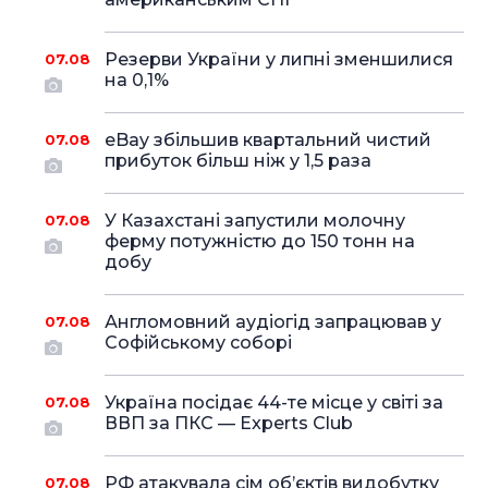
Резерви України у липні зменшилися
07.08
на 0,1%
eBay збільшив квартальний чистий
07.08
прибуток більш ніж у 1,5 раза
У Казахстані запустили молочну
07.08
ферму потужністю до 150 тонн на
добу
Англомовний аудіогід запрацював у
07.08
Софійському соборі
Україна посідає 44-те місце у світі за
07.08
ВВП за ПКС — Experts Club
РФ атакувала сім об’єктів видобутку
07.08