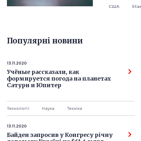
США
Sta
Популярнi новини
13.11.2020
Учёные рассказали, как
формируется погода на планетах
Сатурн и Юпитер
Технології
Наука
Технiка
13.11.2020
Байден запросив у Конгресу річну