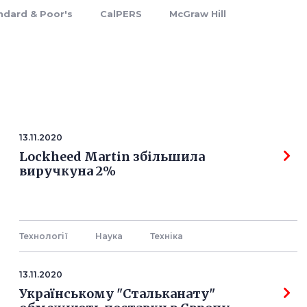
ndard & Poor's
CalPERS
McGraw Hill
13.11.2020
Lockheed Martin збільшила
виручкуна 2%
Технології
Наука
Технiка
13.11.2020
Українському "Стальканату"