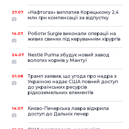
«Нафтогаз» виплатив Корецькому 2,4
27.07
млн грн компенсації за відпустку
Роботи Surgie виконали операції на
14.07
живих свинях під керуванням хірургів
Nestlé Purina збудує новий завод
24.07
вологих кормів у Мантуї
Трамп заявив, що угода про надра з
01.08
Україною надає США повний доступ
до українських ресурсів
рідкоземельних елементів
Києво-Печерська лавра відкрила
14.07
доступ до Дальніх печер