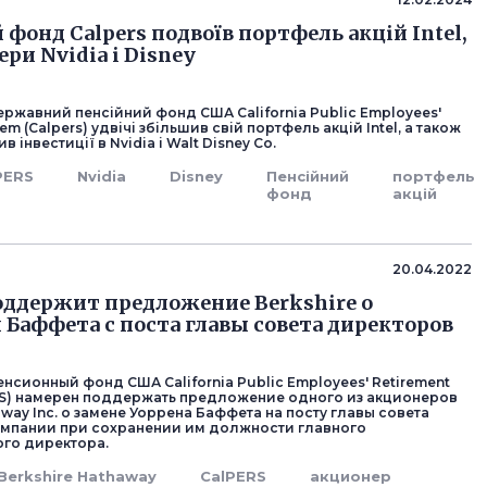
фонд Calpers подвоїв портфель акцій Intel,
ри Nvidia і Disney
ржавний пенсійний фонд США California Public Employees'
em (Calpers) удвічі збільшив свій портфель акцій Intel, а також
в інвестиції в Nvidia і Walt Disney Co.
PERS
Nvidia
Disney
Пенсійний
портфель
фонд
акцій
20.04.2022
оддержит предложение Berkshire о
Баффета с поста главы совета директоров
нсионный фонд США California Public Employees' Retirement
RS) намерен поддержать предложение одного из акционеров
away Inc. о замене Уоррена Баффета на посту главы совета
мпании при сохранении им должности главного
го директора.
Berkshire Hathaway
CalPERS
акционер