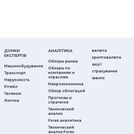
ДУМКИ
АНАЛIТИКА
валюта
ЕКСПЕРТIВ
криптовалюта
Обзоры рынка
акції
Машинобудування
Обзоры по
страхування
компаниям и
Транспорт
отраслям
iвенти
Нерухомість
Макроэкономика
Рітейл
Обзор облигаций
Телеком
Прогнозы и
Хімічна
стратегия
Технический
анализ
Forex аналитика
Технический
анализ Forex