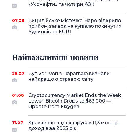
«Укрнафти» та чотири АЗК
Сицилійське містечко Наро відкрило
07.08
прийом заявок на купівлю покинутих
будинків за EUR1
Найважливіші новини
Суп vori-vori з Парагваю визнали
29.07
найкращою стравою світу
Cryptocurrency Market Ends the Week
01.08
Lower: Bitcoin Drops to $63,000 —
Update from Fixygen
Кравченко задекларував 11,3 млн грн
17.07
доходів за 2025 рік