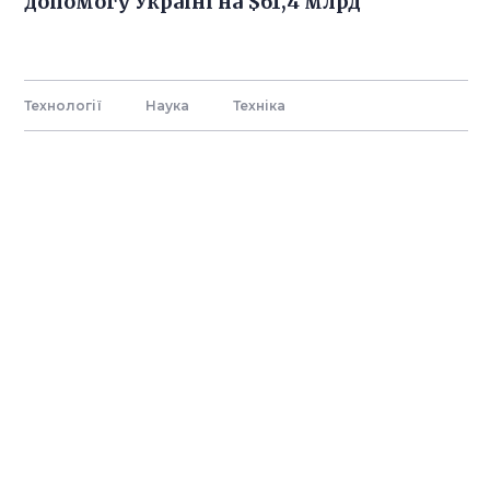
допомогу Україні на $61,4 млрд
Технології
Наука
Технiка