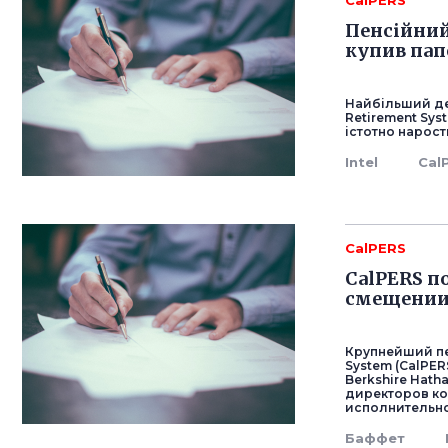
CalPERS
Пенсійний 
купив папе
Найбільший де
Retirement Syst
істотно нарости
Intel
Cal
CalPERS
CalPERS п
смещении 
Крупнейший пе
System (CalPE
Berkshire Hath
директоров ко
исполнительно
Баффет