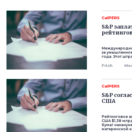
CalPERS
S&P запла
рейтинго
Международное
за умышленное
года. Этот шт
Fitch
Mo
CalPERS
S&P согла
США
Рейтинговое аг
США $1,38 млр
бумаг наканун
материнской ко