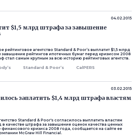
04.02.2015
тит $1,5 млрд штрафа за завышение
в
 рейтинговое агентство Standard & Poor’s выплатит $1,5 млрд
 завышение рейтингов ипотечных бумаг перед кризисом 2008
раф стал самым крупным за всю историю рейтинговых агентств.
ody’s
Standard & Poor’s
CalPERS
03.02.2015
силось заплатить $1,4 млрд штрафа властям
ентство Standard & Poor's согласилось выплатить властям
д в качестве штрафа за завышение оценок качества ценных
е финансового кризиса 2008 года, сообщается на сайте ее
мпании McGraw Hill Financial.