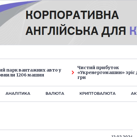
Чистий прибуток
ий парк вантажних авто у
«Укренергомашин» зріс д
овнили 1206 машин
грн
АНАЛIТИКА
ВАЛЮТА
КРИПТОВАЛЮТА
АК
12.02.2024