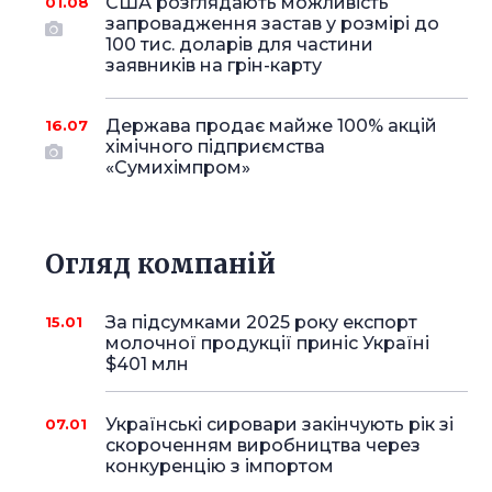
США розглядають можливість
01.08
запровадження застав у розмірі до
100 тис. доларів для частини
заявників на грін-карту
Держава продає майже 100% акцій
16.07
хімічного підприємства
«Сумихімпром»
Огляд компаній
За підсумками 2025 року експорт
15.01
молочної продукції приніс Україні
$401 млн
Українські сировари закінчують рік зі
07.01
скороченням виробництва через
конкуренцію з імпортом