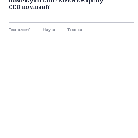
обмежують поставки в Європу -
СЕО компанії
Технології
Наука
Технiка