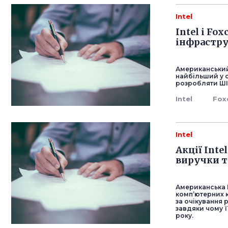
Intel
Intel і F
інфрастр
Американський 
найбільший у с
розробляти ШІ-
Intel
Fox
Intel
Акції Inte
виручки т
Американська I
комп’ютерних 
за очікування 
завдяки чому ї
року.