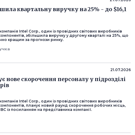
ьшила квартальну виручку на 25% - до $16,1
омпанія Intel Corp., один із провідних світових виробників
омпонентів, збільшила виручку у другому кварталі на 25%, що
чно кращим за прогнози ринку.
учка
21.07.2026
ує нове скорочення персоналу у підрозділі
рів
омпанія Intel Corp., один із провідних світових виробників
компонентів, планує новий раунд скорочення робочих місць,
BC із посиланням на представника компанії.