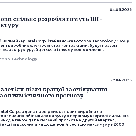
04.06.2026
oxconn спільно розроблятимуть ШІ-
уктуру
чипмейкер Intel Corp. і тайванська Foxconn Technology Group,
віті виробник електроніки за контрактами, будуть разом
інфраструктуру, йдеться в їхньому повідомленні.
conn Technology
27.04.2026
l злетіли після кращої за очікування
а оптимістичного прогнозу
ntel Corp., один з провідних світових виробників
компонентів, збільшила виручку в першому кварталі сильніше
ринку, а також дала сильний прогноз на другий квартал,
ї акції підскочили на додатковій сесії до максимуму з 2000