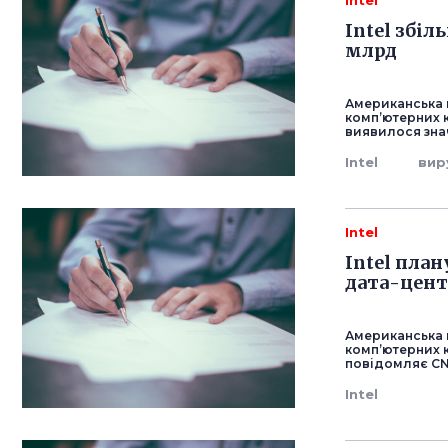
Intel
Intel збіл
млрд
Американська к
комп’ютерних к
виявилося зна
Intel
вир
Intel
Intel план
дата-цент
Американська к
комп’ютерних 
повідомляє CN
Intel