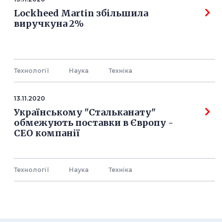
Lockheed Martin збільшила
виручкуна 2%
Технології
Наука
Технiка
13.11.2020
Українському "Стальканату"
обмежують поставки в Європу -
СЕО компанії
Технології
Наука
Технiка