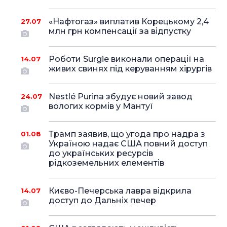
«Нафтогаз» виплатив Корецькому 2,4
27.07
млн грн компенсації за відпустку
Роботи Surgie виконали операції на
14.07
живих свинях під керуванням хірургів
Nestlé Purina збудує новий завод
24.07
вологих кормів у Мантуї
Трамп заявив, що угода про надра з
01.08
Україною надає США повний доступ
до українських ресурсів
рідкоземельних елементів
Києво-Печерська лавра відкрила
14.07
доступ до Дальніх печер