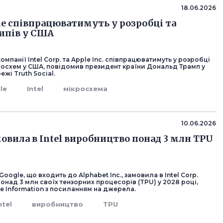
18.06.2026
ple співпрацюватимуть у розробці та
ипів у США
омпанії Intel Corp. та Apple Inc. співпрацюватимуть у розробці
кросхем у США, повідомив президент країни Дональд Трамп у
ежі Truth Social.
le
Intel
мікросхема
10.06.2026
мовила в Intel виробництво понад 3 млн TPU
oogle, що входить до Alphabet Inc., замовила в Intel Corp.
над 3 млн своїх тензорних процесорів (TPU) у 2028 році,
e Information з посиланням на джерела.
ntel
виробництво
TPU