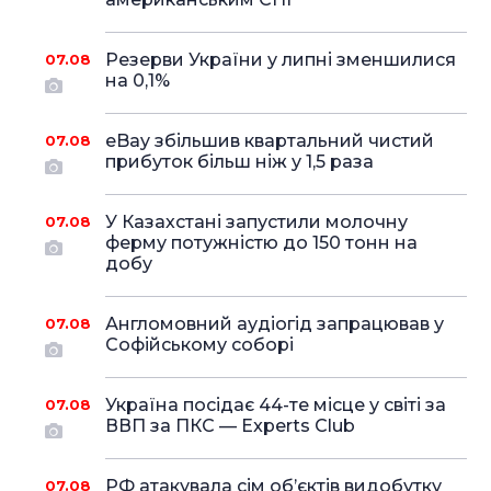
Резерви України у липні зменшилися
07.08
на 0,1%
eBay збільшив квартальний чистий
07.08
прибуток більш ніж у 1,5 раза
У Казахстані запустили молочну
07.08
ферму потужністю до 150 тонн на
добу
Англомовний аудіогід запрацював у
07.08
Софійському соборі
Україна посідає 44-те місце у світі за
07.08
ВВП за ПКС — Experts Club
РФ атакувала сім об’єктів видобутку
07.08