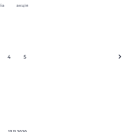
dia
акція
4
5
13.11.2020