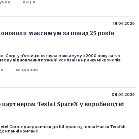
учка
акція
18.04.2026
l оновили максимум за понад 25 років
tel Corp. у п’ятницю сягнула максимуму з 2000 року на тлі
иводу відновлення позицій компанії на ринку мікрочипів.
ія
мікрочип
08.04.2026
е партнером Tesla і SpaceX у виробництві
ntel Corp. приєднається до ШІ-проєкту Ілона Маска Terafab,
домленні компанії.