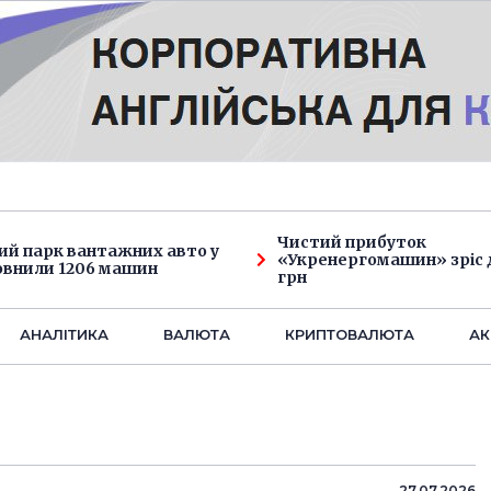
Чистий прибуток
ий парк вантажних авто у
«Укренергомашин» зріс д
овнили 1206 машин
грн
АНАЛIТИКА
ВАЛЮТА
КРИПТОВАЛЮТА
АК
27.07.2026