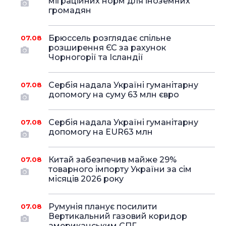
міграційних норм для іноземних
громадян
Брюссель розглядає спільне
07.08
розширення ЄС за рахунок
Чорногорії та Ісландії
Сербія надала Україні гуманітарну
07.08
допомогу на суму 63 млн євро
Сербія надала Україні гуманітарну
07.08
допомогу на EUR63 млн
Китай забезпечив майже 29%
07.08
товарного імпорту України за сім
місяців 2026 року
Румунія планує посилити
07.08
Вертикальний газовий коридор
американським СПГ