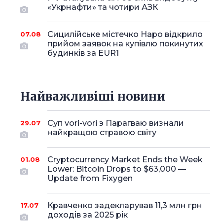
«Укрнафти» та чотири АЗК
Сицилійське містечко Наро відкрило
07.08
прийом заявок на купівлю покинутих
будинків за EUR1
Найважливіші новини
Суп vori-vori з Парагваю визнали
29.07
найкращою стравою світу
Cryptocurrency Market Ends the Week
01.08
Lower: Bitcoin Drops to $63,000 —
Update from Fixygen
Кравченко задекларував 11,3 млн грн
17.07
доходів за 2025 рік