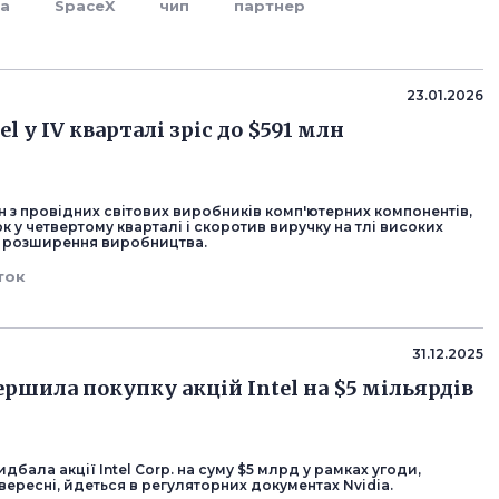
la
SpaceX
чип
партнер
23.01.2026
el у IV кварталі зріс до $591 млн
дин з провідних світових виробників комп'ютерних компонентів,
к у четвертому кварталі і скоротив виручку на тлі високих
ю розширення виробництва.
ток
31.12.2025
ершила покупку акцій Intel на $5 мільярдів
идбала акції Intel Corp. на суму $5 млрд у рамках угоди,
вересні, йдеться в регуляторних документах Nvidia.