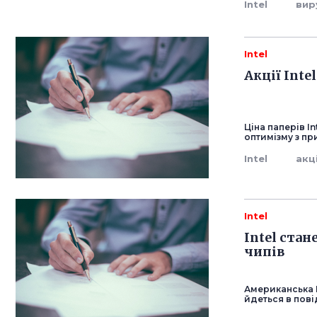
Intel
вир
Intel
Акції Inte
Ціна паперів In
оптимізму з пр
Intel
акц
Intel
Intel стан
чипів
Американська I
йдеться в пові