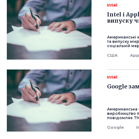
Intel
Intel і Ap
випуску ч
Американські к
та випуску мі
соціальній мер
США
App
Intel
Google за
Американська G
виробництво по
повідомляє Th
Google
I