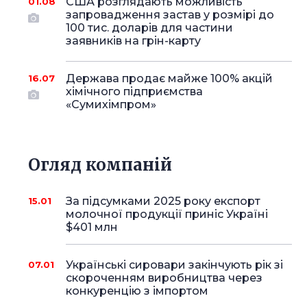
США розглядають можливість
01.08
запровадження застав у розмірі до
100 тис. доларів для частини
заявників на грін-карту
Держава продає майже 100% акцій
16.07
хімічного підприємства
«Сумихімпром»
Огляд компаній
За підсумками 2025 року експорт
15.01
молочної продукції приніс Україні
$401 млн
Українські сировари закінчують рік зі
07.01
скороченням виробництва через
конкуренцію з імпортом