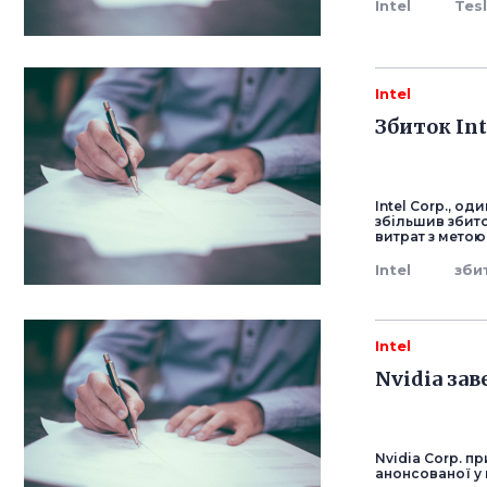
Intel
Tes
Intel
Збиток Int
Intel Corp., о
збільшив збито
витрат з мето
Intel
зби
Intel
Nvidia зав
Nvidia Corp. пр
анонсованої у 