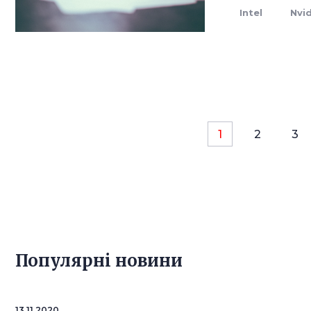
Intel
Nvi
1
2
3
Популярнi новини
13.11.2020