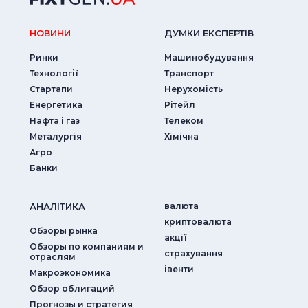
НОВИНИ
ДУМКИ ЕКСПЕРТIВ
Ринки
Машинобудування
Технології
Транспорт
Стартапи
Нерухомість
Енергетика
Рітейл
Нафта і газ
Телеком
Металургія
Хімічна
Агро
Банки
АНАЛIТИКА
валюта
криптовалюта
Обзоры рынка
акції
Обзоры по компаниям и
страхування
отраслям
iвенти
Макроэкономика
Обзор облигаций
Прогнозы и стратегия