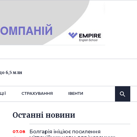
о 6,5 млн
ЦІЇ
СТРАХУВАННЯ
IВЕНТИ
Останнi новини
Болгарія ініціює посилення
07.08