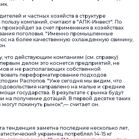
ик.
ителей и частных хозяйств в структуре
 пользу компаний, считают в "АПК-Инвест". По
 произойдет за счет применения в хозяйствах
ивания поголовья. "Именно промышленные
ос на более качественную охлажденную свинину,
он.
у, что действующим компаниям (см. справку)
первым делом это коснется предприятий, не
мов и не располагающих собственной
ствовать переформатирование подходов
сподин Распопов. "Уже сегодня мы видим, что
одовольствия направлено на малые и средние
мощи государства. В результате с рынка будут
 на получение дотаций. В первой десятке таких
 могут покинуть рынок",— считает он.
та тенденция заметна последние несколько лет,
татистический украинец потреблял 14-15 кг