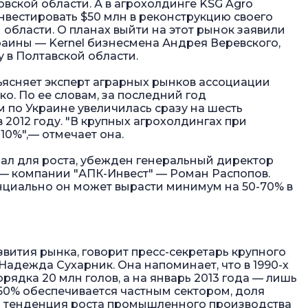
вской области. А в агрохолдинге KSG Agro
вестировать $50 млн в реконструкцию своего
области. О планах выйти на этот рынок заявили
раины — Kernel бизнесмена Андрея Веревского,
в Полтавской области.
ъясняет эксперт аграрных рынков ассоциации
о. По ее словам, за последний год
 по Украине увеличилась сразу на шесть
 в 2012 году. "В крупных агрохолдингах при
10%",— отмечает она.
ал для роста, убежден генеральный директор
— компании "АПК-Инвест" — Роман Распопов.
циально он может вырасти минимум на 50-70% в
вития рынка, говорит пресс-секретарь крупного
адежда Сухарник. Она напоминает, что в 1990-х
рядка 20 млн голов, а на январь 2013 года — лишь
 50% обеспечивается частным сектором, доля
то тенденция роста промышленного производства