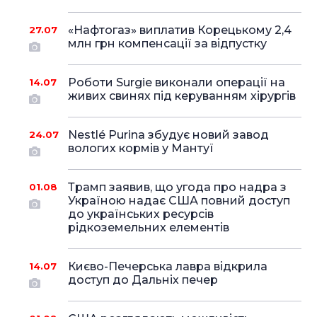
«Нафтогаз» виплатив Корецькому 2,4
27.07
млн грн компенсації за відпустку
Роботи Surgie виконали операції на
14.07
живих свинях під керуванням хірургів
Nestlé Purina збудує новий завод
24.07
вологих кормів у Мантуї
Трамп заявив, що угода про надра з
01.08
Україною надає США повний доступ
до українських ресурсів
рідкоземельних елементів
Києво-Печерська лавра відкрила
14.07
доступ до Дальніх печер