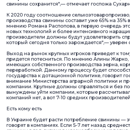
свинины сохранится",— отмечает госпожа Сухарн
К 2020 году соотношение сельхозтоваропроизвод
производства свинины составит уже 65% на 35% в
мнению Романа Распопова, в первую очередь это
новых технологий и более интенсивного наращ
производители должны будут удовлетворить спр
который сегодня только зарождается",— уверен 
Выход на рынок крупных игроков приведет к том
придется потесниться. По мнению Алины Жарко, 
имеющих собственного производства зерна, кор
переработкой. Данному процессу будет способ
государства к дотационной политике, говорит го
внимание Министерства аграрной политики и пр
компании. Крупные должны справляться и без по
вынуждены уйти компании, которые рассчитывали
компаний нет, а вот 7-10 средних производителей
Есть кому есть
В Украине будет расти потребление свинины — э
говорят в компаниях. Если 5-7 лет назад среднес