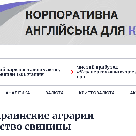
Чистий прибуток
ий парк вантажних авто у
«Укренергомашин» зріс д
овнили 1206 машин
грн
АНАЛIТИКА
ВАЛЮТА
КРИПТОВАЛЮТА
АК
краинские аграрии
дство свинины