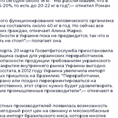
о сегодня около 18 кг. "Мы рассчитываем, что в
20%, то есть до 20-22 кг в год",— отметил Роман
ного функционирования человеческого организма
составлять около 40 кг в год. Но сейчас все
ких граждан, отмечает Алина Жарко.
ости в Украине пока не предвидится, так что и
 не стоит",— полагает она.
орта. 20 марта Госветфитослужба приостановила
вщика сырья для украинских переработчиков.
зопасности продукции требованиям украинского
 Закрытие внутреннего рынка Украины выгодно
стата, в 2012 году Украина увеличила импорт
торых пришлось на Бразилию. "Переработчики,
 рано или поздно переориентироваться на
тственно, этот спрос нужно будет удовлетворять.
тущие промышленные производители",— отмечают в
естных производителей появилась возможность
жегодный рост цен на свинину и мясоколбасные
а на импорт бразильского мяса, которое многие