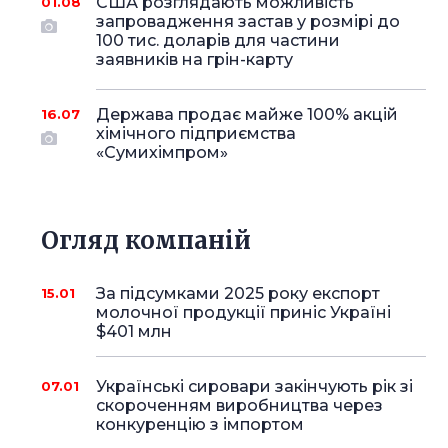
США розглядають можливість
01.08
запровадження застав у розмірі до
100 тис. доларів для частини
заявників на грін-карту
Держава продає майже 100% акцій
16.07
хімічного підприємства
«Сумихімпром»
Огляд компаній
За підсумками 2025 року експорт
15.01
молочної продукції приніс Україні
$401 млн
Українські сировари закінчують рік зі
07.01
скороченням виробництва через
конкуренцію з імпортом