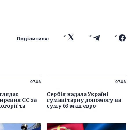
Поділитися:
07.08
07.08
глядає
Сербія надала Україні
ирення ЄС за
гуманітарну допомогу на
огорії та
суму 63 млн євро