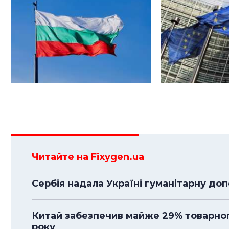
Читайте на Fixygen.ua
Сербія надала Україні гуманітарну до
Китай забезпечив майже 29% товарного
року