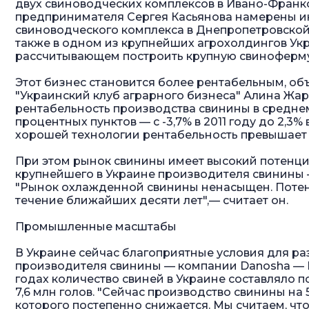
двух свиноводческих комплексов в Ивано-Франко
предпринимателя Сергея Касьянова намерены ин
свиноводческого комплекса в Днепропетровской 
также в одном из крупнейших агрохолдингов Ук
рассчитывающем построить крупную свиноферму 
Этот бизнес становится более рентабельным, об
"Украинский клуб аграрного бизнеса" Алина Жарк
рентабельность производства свинины в среднем
процентных пунктов — с -3,7% в 2011 году до 2,3%
хорошей технологии рентабельность превышает 
При этом рынок свинины имеет высокий потенци
крупнейшего в Украине производителя свинины 
"Рынок охлажденной свинины ненасыщен. Потен
течение ближайших десяти лет",— считает он.
Промышленные масштабы
В Украине сейчас благоприятные условия для раз
производителя свинины — компании Danosha — Н
годах количество свиней в Украине составляло по
7,6 млн голов. "Сейчас производство свинины на
которого постепенно снижается. Мы считаем, ч