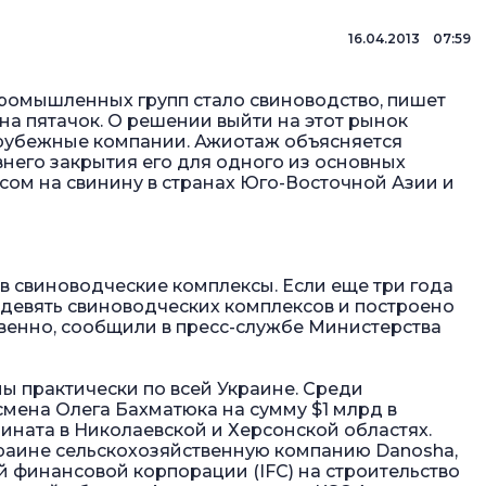
16.04.2013 07:59
ромышленных групп стало свиноводство, пишет
на пятачок
. О решении выйти на этот рынок
зарубежные компании. Ажиотаж объясняется
него закрытия его для одного из основных
сом на свинину в странах Юго-Восточной Азии и
в свиноводческие комплексы. Если еще три года
о девять свиноводческих комплексов и построено
тственно, сообщили в пресс-службе Министерства
ы практически по всей Украине. Среди
мена Олега Бахматюка на сумму $1 млрд в
ината в Николаевской и Херсонской областях.
краине сельскохозяйственную компанию Danosha,
 финансовой корпорации (IFC) на строительство