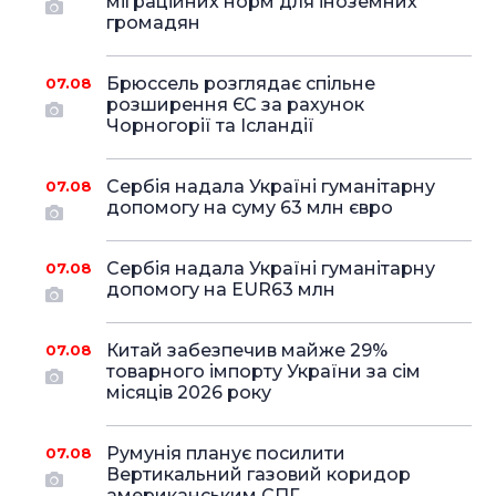
міграційних норм для іноземних
громадян
Брюссель розглядає спільне
07.08
розширення ЄС за рахунок
Чорногорії та Ісландії
Сербія надала Україні гуманітарну
07.08
допомогу на суму 63 млн євро
Сербія надала Україні гуманітарну
07.08
допомогу на EUR63 млн
Китай забезпечив майже 29%
07.08
товарного імпорту України за сім
місяців 2026 року
Румунія планує посилити
07.08
Вертикальний газовий коридор
американським СПГ