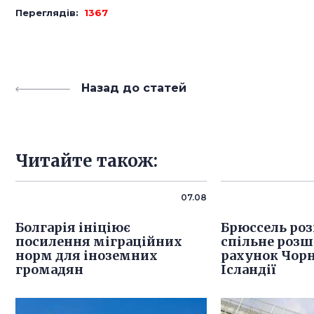
Переглядів:
1367
Назад до статей
Читайте також:
07.08
Болгарія ініціює
Брюссель роз
посилення міграційних
спільне розш
норм для іноземних
рахунок Чорн
громадян
Ісландії