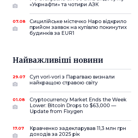
«Укрнафти» та чотири АЗК
Сицилійське містечко Наро відкрило
07.08
прийом заявок на купівлю покинутих
будинків за EUR1
Найважливіші новини
Суп vori-vori з Парагваю визнали
29.07
найкращою стравою світу
Cryptocurrency Market Ends the Week
01.08
Lower: Bitcoin Drops to $63,000 —
Update from Fixygen
Кравченко задекларував 11,3 млн грн
17.07
доходів за 2025 рік