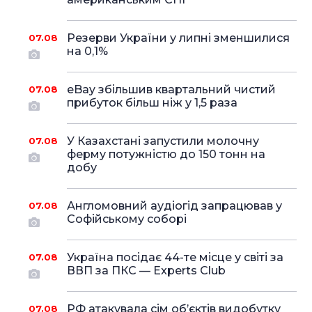
Резерви України у липні зменшилися
07.08
на 0,1%
eBay збільшив квартальний чистий
07.08
прибуток більш ніж у 1,5 раза
У Казахстані запустили молочну
07.08
ферму потужністю до 150 тонн на
добу
Англомовний аудіогід запрацював у
07.08
Софійському соборі
Україна посідає 44-те місце у світі за
07.08
ВВП за ПКС — Experts Club
РФ атакувала сім об’єктів видобутку
07.08