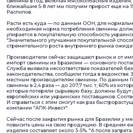
свинины в год, включая мясоколбасные изделия, т
ближайшие 5-8 лет мы получим прирост еще на 15-
Распопов.
Расти есть куда — по данным ООН, для нормаль
необходимая норма потребления свинины должна 
упирается в покупательную способность украинс
"Значительного улучшения покупательной способн
стремительного роста внутреннего рынка ожидать
Производители сейчас защищают рынок и от имп
импорт свинины из Бразилии — основного поста
Служба выявила несоответствие показателей бе
законодательства, сообщили тогда в ведомстве.
местным производителям свинины. По данным Гос
свинины в 2,4 раза — до 207,7 тыс. т, 60% из ко
которые потеряли сырьевую базу, должны будут
европейских или украинских поставщиков. Соотве
И справиться с этим смогут как раз быстрорас
компании "АПК-Инвест".
Сейчас после закрытия рынка для Бразилии у м
повысить цены на свою продукцию. В среднем е
изделия составляет около 3-5%. "А после запрет