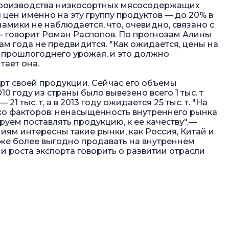
производства низкосортных мясосодержащих
цен именно на эту группу продуктов — до 20% в
амики не наблюдается, что, очевидно, связано с
 говорит Роман Распопов. По прогнозам Алины
ам года не предвидится. "Как ожидается, цены на
ы прошлогоднего урожая, и это должно
тает она.
рт своей продукции. Сейчас его объемы
0 году из страны было вывезено всего 1 тыс. т
— 21 тыс. т, а в 2013 году ожидается 25 тыс. т. "На
о факторов: ненасыщенность внутреннего рынка
руем поставлять продукцию, к ее качеству",—
ям интересны такие рынки, как Россия, Китай и
 же более выгодно продавать на внутреннем
и роста экспорта говорить о развитии отрасли