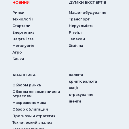
НОВИНИ
ДУМКИ ЕКСПЕРТIВ
Ринки
Машинобудування
Технології
Транспорт
Стартапи
Нерухомість
Енергетика
Рітейл
Нафта і газ
Телеком
Металургія
Хімічна
Агро
Банки
АНАЛIТИКА
валюта
криптовалюта
Обзоры рынка
акції
Обзоры по компаниям и
страхування
отраслям
iвенти
Макроэкономика
Обзор облигаций
Прогнозы и стратегия
Технический анализ