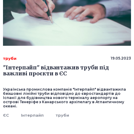
труби
19.05.2023
"Інтерпайп" відвантажив труби під
важливі проєкти в ЄС
Українська промислова компанія "Інтерпайп" відвантажила
безшовні лінійні труби відповідно до євростандартів до
Іспанії для будівництва нового терміналу аеропорту на
острові Тенеріфе з Канарського архіпелагу в Атлантичному
океані.
ЄС
Інтерпайп
труби