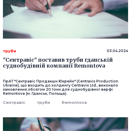
труби
03.04.2024
"Сентравіс" поставив труби гданській
суднобудівній компанії Remontova
ПрАТ "Сентравіс Продакшн Юкрейн" (Centravis Production
Ukraine), що входить до холдингу Centravis Ltd., виконало
замовлення обсягом 20 тонн для суднобудівної верфі
Remontova (м. Гданськ, Польща).
Сентравіс
труби
Remontova