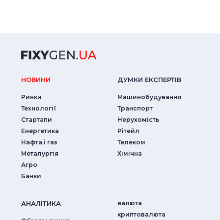
НОВИНИ
ДУМКИ ЕКСПЕРТIВ
Ринки
Машинобудування
Технології
Транспорт
Стартапи
Нерухомість
Енергетика
Рітейл
Нафта і газ
Телеком
Металургія
Хімічна
Агро
Банки
АНАЛIТИКА
валюта
криптовалюта