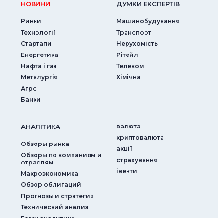
НОВИНИ
ДУМКИ ЕКСПЕРТIВ
Ринки
Машинобудування
Технології
Транспорт
Стартапи
Нерухомість
Енергетика
Рітейл
Нафта і газ
Телеком
Металургія
Хімічна
Агро
Банки
АНАЛIТИКА
валюта
криптовалюта
Обзоры рынка
акції
Обзоры по компаниям и
страхування
отраслям
iвенти
Макроэкономика
Обзор облигаций
Прогнозы и стратегия
Технический анализ