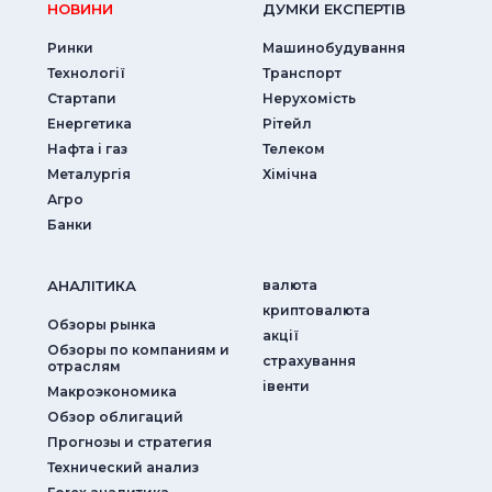
НОВИНИ
ДУМКИ ЕКСПЕРТIВ
Ринки
Машинобудування
Технології
Транспорт
Стартапи
Нерухомість
Енергетика
Рітейл
Нафта і газ
Телеком
Металургія
Хімічна
Агро
Банки
АНАЛIТИКА
валюта
криптовалюта
Обзоры рынка
акції
Обзоры по компаниям и
страхування
отраслям
iвенти
Макроэкономика
Обзор облигаций
Прогнозы и стратегия
Технический анализ