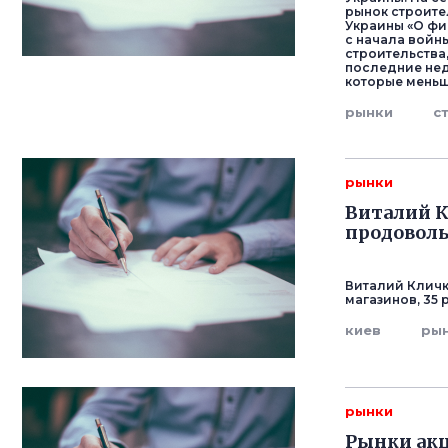
рынок строите
Украины «О фин
с начала войн
строительства,
последние нед
которые меньш
рынки
с
рынки
Виталий К
продоволь
Виталий Кличк
магазинов, 35 
киев
ры
рынки
Рынки акц