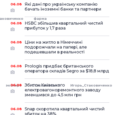
Які дані про українську компанію
06.08
бачать іноземні банки та партнери
таковиченко
фарма
HSBC збільшив квартальний чистий
06.08
прибуток у 1,7 раза
Ціни на житло в Німеччині
06.08
подорожчали на папері, але
подешевшали в реальності
Prologis придбає британського
06.08
оператора складів Segro за $18,8 млрд
Збиток Київського
06.08
эксперт
Стаковиченко
Игорь_Стаковиченко
електровагоноремонтного заводу
зменшився до 4,5 млн грн
Snap скоротила квартальний чистий
06.08
збиток на 38%