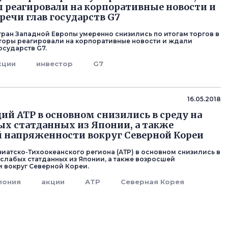
 реагировали на корпоративные новости и
речи глав государств G7
тран Западной Европы умеренно снизились по итогам торгов в
сторы реагировали на корпоративные новости и ждали
осударств G7.
кции
инвестор
G7
16.05.2018
ий АТР в основном снизились в среду на
ых статданных из Японии, а также
 напряженности вокруг Северной Кореи
зиатско-Тихоокеанского региона (АТР) в основном снизились в
 слабых статданных из Японии, а также возросшей
 вокруг Северной Кореи.
пония
акции
АТР
Северная Корея