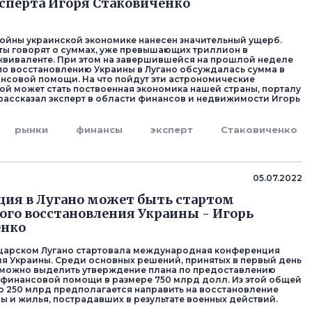
сперта Игоря Стаковиченко
 войны украинской экономике нанесен значительный ущерб.
ты говорят о суммах, уже превышающих триллион в
виваленте. При этом на завершившейся на прошлой неделе
о восстановлению Украины в Лугано обсуждалась сумма в
нсовой помощи. На что пойдут эти астрономические
кой может стать поствоенная экономика нашей страны, порталу
рассказал эксперт в области финансов и недвижимости Игорь
рынки
финансы
эксперт
Стаковиченко
05.07.2022
ия в Лугано может быть стартом
го восстановления Украины - Игорь
енко
царском Лугано стартовала международная конференция
я Украины. Среди основных решений, принятых в первый день
 можно выделить утверждение плана по предоставлению
финансовой помощи в размере 750 млрд долл. Из этой общей
до 250 млрд предполагается направить на восстановление
ы и жилья, пострадавших в результате военных действий.