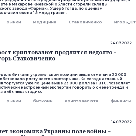
марте в Макарове Киевской области сгорели склады
кого завода «Фармак». Ущерб тогда, по оценкам
оставил около 1,5 млрд гривен.
рынки
медицина
Стаковиченко
Игорь_С
24.07.2022
ост криптовалют продлится недолго -
горь Стаковиченко
деле биткоин укрепил свои позиции выше отметки в 20 000
собствовало росту всего крипторынка. Ка сегодня главный
 торгуется уже по цене выше 23 000 долл за 1 BTC, позволяет
стически настроенным экспертам говорить о смене тренда и
а в «бычью» стадию.
рынки
биткоин
криптовалюта
финансы
14.07.2022
нет экономика Украины поле войны -