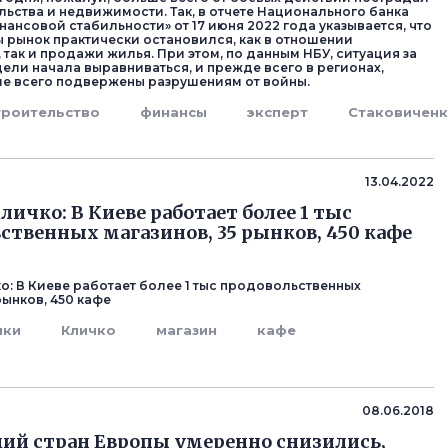
льства и недвижимости. Так, в отчете Национального банка
ансовой стабильности» от 17 июня 2022 года указывается, что
ы рынок практически остановился, как в отношении
 так и продажи жилья. При этом, по данным НБУ, ситуация за
ели начала выравниваться, и прежде всего в регионах,
е всего подвержены разрушениям от войны.
троительство
финансы
эксперт
Стаковичен
13.04.2022
личко: В Киеве работает более 1 тыс
ственных магазинов, 35 рынков, 450 кафе
о: В Киеве работает более 1 тыс продовольственных
рынков, 450 кафе
нки
Кличко
магазин
кафе
08.06.2018
ий стран Европы умеренно снизились,