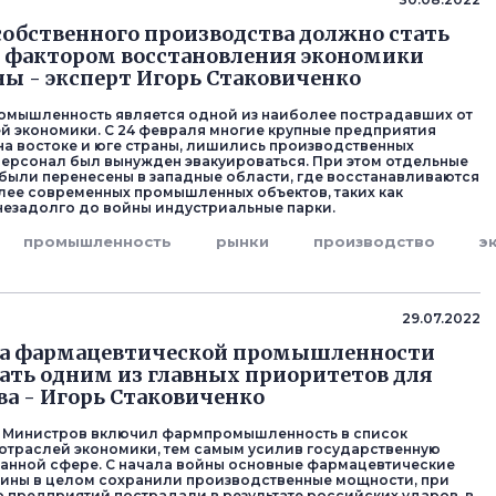
собственного производства должно стать
 фактором восстановления экономики
ны - эксперт Игорь Стаковиченко
омышленность является одной из наиболее пострадавших от
й экономики. С 24 февраля многие крупные предприятия
на востоке и юге страны, лишились производственных
персонал был вынужден эвакуироваться. При этом отдельные
были перенесены в западные области, где восстанавливаются
олее современных промышленных объектов, таких как
езадолго до войны индустриальные парки.
промышленность
рынки
производство
э
29.07.2022
а фармацевтической промышленности
ать одним из главных приоритетов для
ва - Игорь Стаковиченко
т Министров включил фармпромышленность в список
отраслей экономики, тем самым усилив государственную
анной сфере. С начала войны основные фармацевтические
ины в целом сохранили производственные мощности, при
о предприятий пострадали в результате российских ударов, в