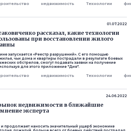
троительство
недвижимость
Технологии
фи
01.07.2022
таковиченко рассказал, какие технологии
ользованы при восстановлении жилого
раины
аине запускается «Реестр разрушений». С его помощью
жилья, чьи дома и квартиры пострадали в результате боевых
ажеских обстрелов, смогут подавать заявки на получение
используя для этого приложение "Дия".
троительство
недвижимость
Технологии
фи
24.06.2022
 рынок недвижимости в ближайшие
мнение эксперта
 и продолжает наносить значительный ущерб экономике
егодня, пожалуй, больше всего от боевых действий пострадал