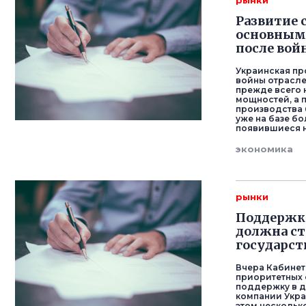
рынки
Развитие 
основным
после вой
Украинская пр
войны отрасле
прежде всего 
мощностей, а 
производства 
уже на базе б
появившиеся н
экономика
рынки
Поддержк
должна ст
государст
Вчера Кабине
приоритетных 
поддержку в д
компании Укра
этом нескольк