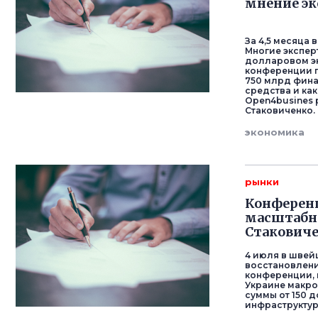
мнение эк
За 4,5 месяца
Многие экспер
долларовом эк
конференции п
750 млрд фина
средства и ка
Open4busines 
Стаковиченко.
экономика
рынки
Конференц
масштабно
Стакович
4 июля в швей
восстановлени
конференции,
Украине макро
суммы от 150 
инфраструктур