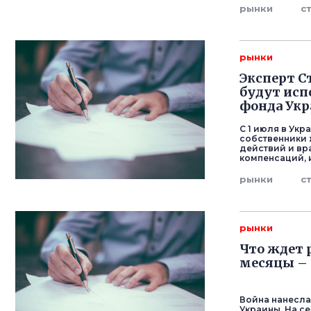
рынки
с
рынки
Эксперт С
будут исп
фонда Ук
С 1 июля в Укр
собственники 
действий и вр
компенсаций, 
рынки
с
рынки
Что ждет
месяцы – 
Война нанесла
Украины. На с