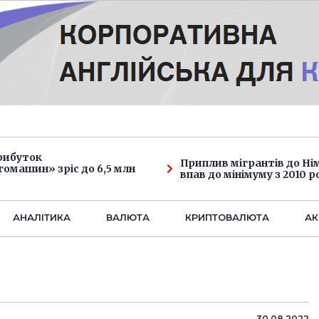
рибуток
Приплив мігрантів до Н
омашин» зріс до 6,5 млн
впав до мінімуму з 2010 р
АНАЛIТИКА
ВАЛЮТА
КРИПТОВАЛЮТА
АК
30.08.2022