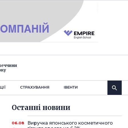
імеччини
оку
ЦІЇ
СТРАХУВАННЯ
IВЕНТИ
Останнi новини
Виручка японського косметичного
06.08