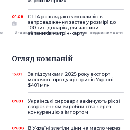
«Сумихімпром»
США розглядають можливість
01.08
запровадження застав у розмірі до
100 тис. доларів для частини
ко
Игорь_Стаковиченко
рынок_недвижимости
заявників на грін-карту
Огляд компаній
За підсумками 2025 року експорт
15.01
молочної продукції приніс Україні
$401 млн
Українські сировари закінчують рік зі
07.01
скороченням виробництва через
конкуренцію з імпортом
В Україні злетіли ціни на масло через
07.08