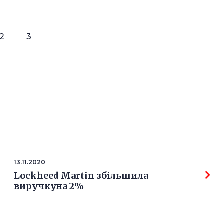
2
3
13.11.2020
Lockheed Martin збільшила
виручкуна 2%