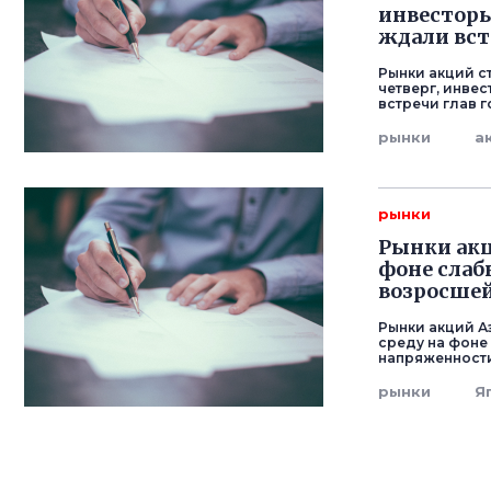
инвесторы
ждали вст
Рынки акций с
четверг, инве
встречи глав г
рынки
а
рынки
Рынки акц
фоне слаб
возросшей
Рынки акций А
среду на фоне
напряженности
рынки
Я