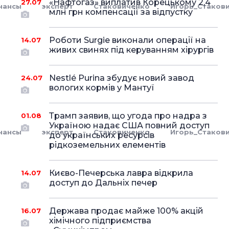
«Нафтогаз» виплатив Корецькому 2,4
27.07
нансы
эксперт
Стаковиченко
Игорь_Стаков
млн грн компенсації за відпустку
Роботи Surgie виконали операції на
14.07
живих свинях під керуванням хірургів
Nestlé Purina збудує новий завод
24.07
вологих кормів у Мантуї
Трамп заявив, що угода про надра з
01.08
Україною надає США повний доступ
нансы
эксперт
Стаковиченко
Игорь_Стаков
до українських ресурсів
рідкоземельних елементів
Києво-Печерська лавра відкрила
14.07
доступ до Дальніх печер
Держава продає майже 100% акцій
16.07
хімічного підприємства