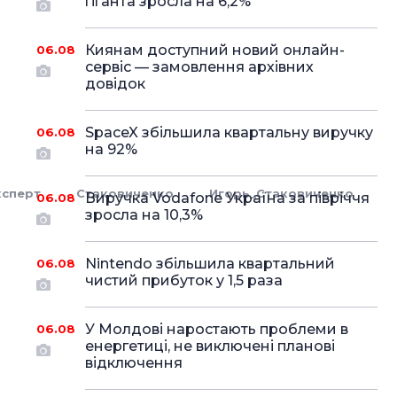
гіганта зросла на 6,2%
Киянам доступний новий онлайн-
06.08
сервіс — замовлення архівних
довідок
SpaceX збільшила квартальну виручку
06.08
на 92%
ксперт
Стаковиченко
Игорь_Стаковиченко
Виручка Vodafone Україна за півріччя
06.08
зросла на 10,3%
Nintendo збільшила квартальний
06.08
чистий прибуток у 1,5 раза
У Молдові наростають проблеми в
06.08
енергетиці, не виключені планові
відключення