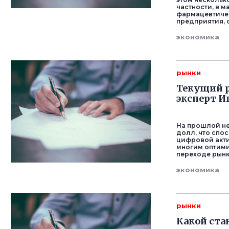
частности, в 
фармацевтичес
предприятия, с
экономика
рынки
Текущий р
эксперт И
На прошлой не
долл, что спо
цифровой актив
многим оптими
переходе рынк
экономика
рынки
Какой ста