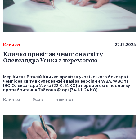
Кличко
22.12.2024
Кличко привітав чемпіона світу
Олександра Усика з перемогою
Мер Києва Віталій Кличко привітав українського боксера і
чемпіона світу в суперважкій вазі за версіями WBA, WBO та
IBO Олександра Усика (22-0, 14 КО) з перемогою в поєдинку
проти британця Тайсона Ф'юрі (34-1-1, 24 КО).
Кличко
Усик
чемпіон