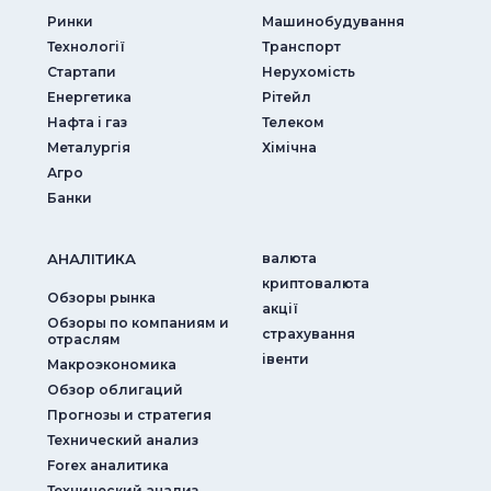
Ринки
Машинобудування
Технології
Транспорт
Стартапи
Нерухомість
Енергетика
Рітейл
Нафта і газ
Телеком
Металургія
Хімічна
Агро
Банки
АНАЛIТИКА
валюта
криптовалюта
Обзоры рынка
акції
Обзоры по компаниям и
страхування
отраслям
iвенти
Макроэкономика
Обзор облигаций
Прогнозы и стратегия
Технический анализ
Forex аналитика
Технический анализ