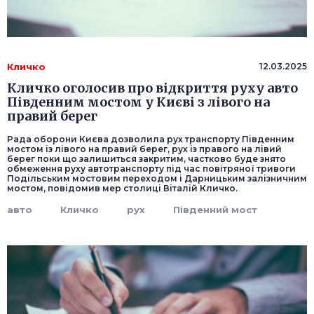
Кличко
12.03.2025
Кличко оголосив про відкриття руху авто
Південним мостом у Києві з лівого на
правий берег
Рада оборони Києва дозволила рух транспорту Південним
мостом із лівого на правий берег, рух із правого на лівий
берег поки що залишиться закритим, частково буде знято
обмеження руху автотранспорту під час повітряної тривоги
Подільським мостовим переходом і Дарницьким залізничним
мостом, повідомив мер столиці Віталій Кличко.
авто
Кличко
рух
Південний мост