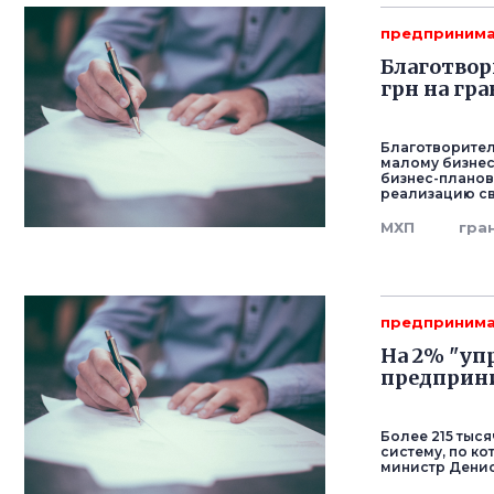
предпринима
Благотвор
грн на г
Благотворител
малому бизнесу
бизнес-планов 
реализацию св
МХП
гра
предпринима
На 2% "уп
предприн
Более 215 тыс
систему, по к
министр Денис