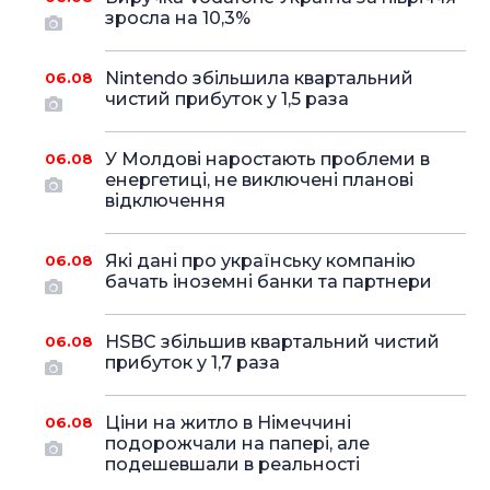
зросла на 10,3%
Nintendo збільшила квартальний
06.08
чистий прибуток у 1,5 раза
У Молдові наростають проблеми в
06.08
енергетиці, не виключені планові
відключення
Які дані про українську компанію
06.08
бачать іноземні банки та партнери
HSBC збільшив квартальний чистий
06.08
прибуток у 1,7 раза
Ціни на житло в Німеччині
06.08
подорожчали на папері, але
подешевшали в реальності