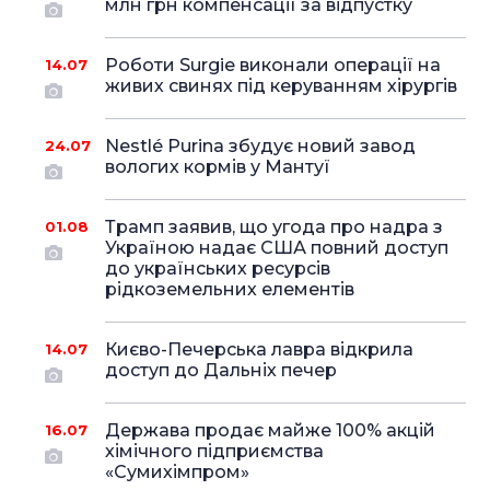
млн грн компенсації за відпустку
Роботи Surgie виконали операції на
14.07
живих свинях під керуванням хірургів
Nestlé Purina збудує новий завод
24.07
вологих кормів у Мантуї
Трамп заявив, що угода про надра з
01.08
Україною надає США повний доступ
до українських ресурсів
рідкоземельних елементів
Києво-Печерська лавра відкрила
14.07
доступ до Дальніх печер
Держава продає майже 100% акцій
16.07
хімічного підприємства
«Сумихімпром»