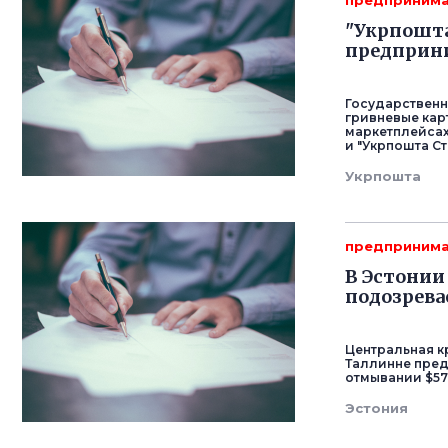
предпринима
"Укрпошта
предприн
Государственн
гривневые кар
маркетплейсах
и "Укрпошта Ст
Укрпошта
предпринима
В Эстони
подозрева
Центральная к
Таллинне пред
отмывании $57
Эстония