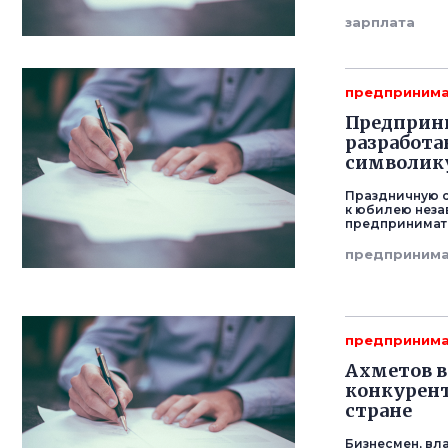
зарплата
предпринима
Предприни
разработ
символик
Праздничную 
к юбилею неза
предпринимате
предпринима
предпринима
Ахметов в
конкурент
стране
Бизнесмен, вл