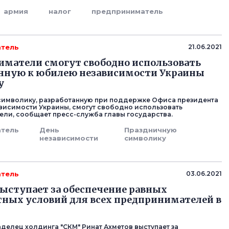
армия
налог
предприниматель
тель
21.06.2021
матели смогут свободно использовать
анную к юбилею независимости Украины
у
символику, разработанную при поддержке Офиса президента
висимости Украины, смогут свободно использовать
ли, сообщает пресс-служба главы государства.
тель
День
Праздничную
независимости
символику
тель
03.06.2021
ыступает за обеспечение равных
ных условий для всех предпринимателей в
аделец холдинга "СКМ" Ринат Ахметов выступает за