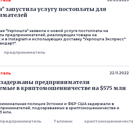
тель
" запустила услугу постоплаты для
имателей
ая "Укрпошта" заявила о новой услуге постоплаты на
ты предпринимателей, реализующих товары на
 и в Instagram и использующих доставку "Укрпошта Экспресс"
андарт".
предприниматель
тель
22.11.2022
и задержаны предприниматели
емые в криптомошенничестве на $575 млн
риминальная полиция Эстонии и ФБР США задержали в
принимателей, подозреваемых в криптомошенничестве и
5 млн.
предприниматель
Таллинн
криптомошенничест