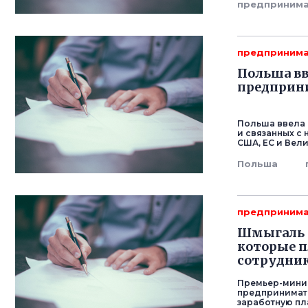
предпринима
предпринима
Польша вв
предприн
Польша ввела 
и связанных с
США, ЕС и Вели
Польша
предпринима
Шмыгаль ц
которые п
сотрудни
Премьер-мини
предпринимате
заработную пл