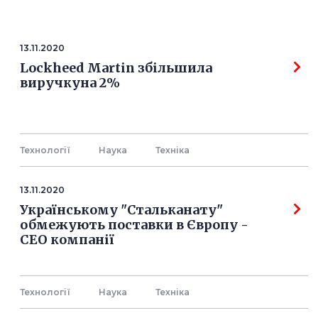
13.11.2020
Lockheed Martin збільшила
виручкуна 2%
Технології
Наука
Технiка
13.11.2020
Українському "Стальканату"
обмежують поставки в Європу -
СЕО компанії
Технології
Наука
Технiка