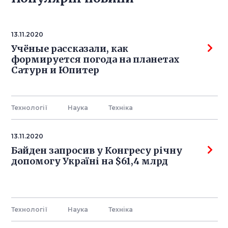
13.11.2020
Учёные рассказали, как
формируется погода на планетах
Сатурн и Юпитер
Технології
Наука
Технiка
13.11.2020
Байден запросив у Конгресу річну
допомогу Україні на $61,4 млрд
Технології
Наука
Технiка