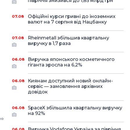
півріччя знизився до 1,85 млрд грн
Офіційні курси гривні до іноземних
07.08
валют на 7 серпня від Нацбанку
Rheinmetall збільшив квартальну
07.08
виручку в 1,7 раза
Виручка японського косметичного
06.08
гіганта зросла на 6,2%
Киянам доступний новий онлайн-
06.08
сервіс — замовлення архівних
довідок
SpaceX збільшила квартальну виручку
06.08
на 92%
во
Виручка Vodafone Україна за півріччя
06.08