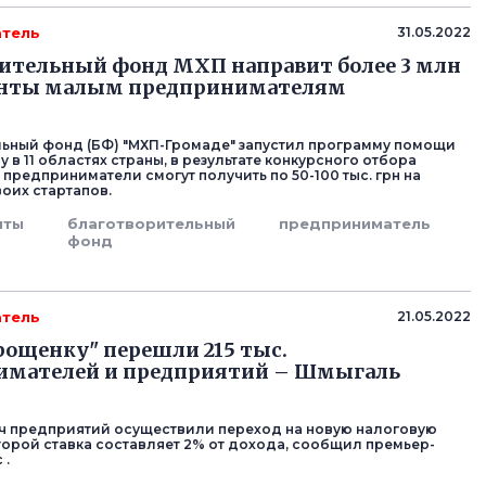
тель
31.05.2022
ительный фонд МХП направит более 3 млн
ранты малым предпринимателям
ьный фонд (БФ) "МХП-Громаде" запустил программу помощи
 в 11 областях страны, в результате конкурсного отбора
предприниматели смогут получить по 50-100 тыс. грн на
оих стартапов.
нты
благотворительный
предприниматель
фонд
тель
21.05.2022
рощенку" перешли 215 тыс.
имателей и предприятий – Шмыгаль
яч предприятий осуществили переход на новую налоговую
оторой ставка составляет 2% от дохода, сообщил премьер-
 .