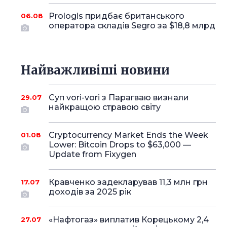
Prologis придбає британського
06.08
оператора складів Segro за $18,8 млрд
Найважливіші новини
Суп vori-vori з Парагваю визнали
29.07
найкращою стравою світу
Cryptocurrency Market Ends the Week
01.08
Lower: Bitcoin Drops to $63,000 —
Update from Fixygen
Кравченко задекларував 11,3 млн грн
17.07
доходів за 2025 рік
«Нафтогаз» виплатив Корецькому 2,4
27.07