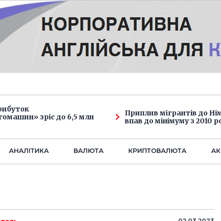
рибуток
Приплив мігрантів до Н
омашин» зріс до 6,5 млн
впав до мінімуму з 2010 р
АНАЛIТИКА
ВАЛЮТА
КРИПТОВАЛЮТА
АК
02.03.2023