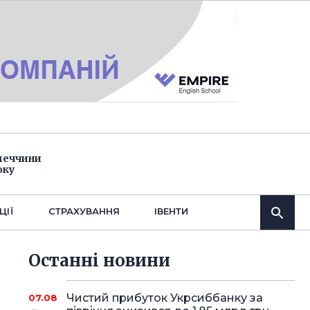
імеччини
оку
ЦІЇ
СТРАХУВАННЯ
IВЕНТИ
Останнi новини
Чистий прибуток Укрсиббанку за
07.08