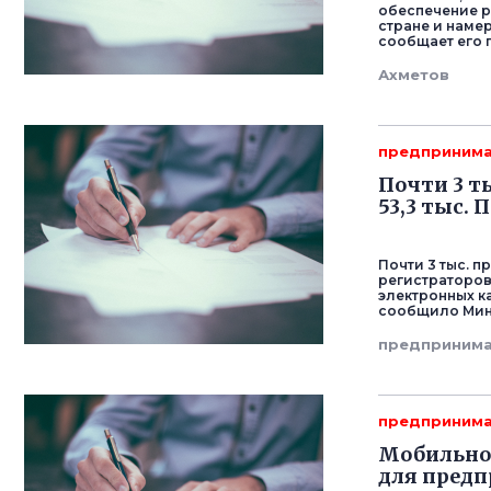
обеспечение р
стране и намер
сообщает его 
Ахметов
предпринима
Почти 3 т
53,3 тыс. 
Почти 3 тыс. 
регистраторов
электронных к
сообщило Мин
предпринима
предпринима
Мобильное
для пред