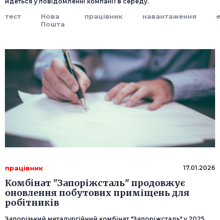
йдеться у повідомленні компанії в середу.
тест
Нова
працівник
навантаження
Пошта
працівник
17.01.2026
Комбінат "Запоріжсталь" продовжує
оновлення побутових приміщень для
робітників
Запорізький металургійний комбінат "Запоріжсталь" у 2025