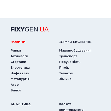
НОВИНИ
ДУМКИ ЕКСПЕРТIВ
Ринки
Машинобудування
Технології
Транспорт
Стартапи
Нерухомість
Енергетика
Рітейл
Нафта і газ
Телеком
Металургія
Хімічна
Агро
Банки
АНАЛIТИКА
валюта
криптовалюта