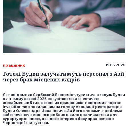
працівник
15.03.2026
Готелі Будви залучатимуть персонал з Азії
через брак місцевих кадрів
Як повідомляє Сербський Економіст, туристична галузь Будви
в літньому сезоні 2026 року зіткнеться з нестачею
щонайменше 5 тис. сезонних працівників, повідомив портал
Investitor.me з посиланням на голову Асоціації рестораторів
Будви Олександра Йовановича. За його словами, проблема
забезпечення сезонною робочою силою залишається для
курорту хронічною, оскільки інтерес з боку працівників з
Чорногорії знижується.