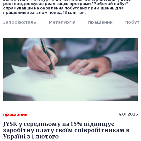
році продовжував реалізацію програми "Робочий побут",
спрямувавши на оновлення побутових приміщеннь для
працівників загалом понад 13 млн грн.
Запоріжсталь
Металургія
працівник
побут
працівник
14.01.2026
JYSK у середньому на 15% підвищує
заробітну плату своїм співробітникам в
Україні з 1 лютого