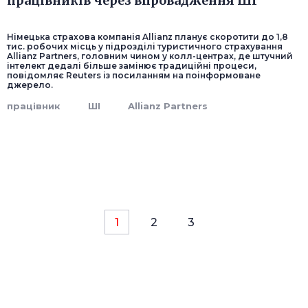
працівників через впровадження ШІ
Німецька страхова компанія Allianz планує скоротити до 1,8
тис. робочих місць у підрозділі туристичного страхування
Allianz Partners, головним чином у колл-центрах, де штучний
інтелект дедалі більше замінює традиційні процеси,
повідомляє Reuters із посиланням на поінформоване
джерело.
працівник
ШІ
Allianz Partners
1
2
3