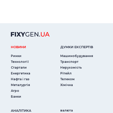
НОВИНИ
ДУМКИ ЕКСПЕРТIВ
Ринки
Машинобудування
Технології
Транспорт
Стартапи
Нерухомість
Енергетика
Рітейл
Нафта і газ
Телеком
Металургія
Хімічна
Агро
Банки
АНАЛIТИКА
валюта