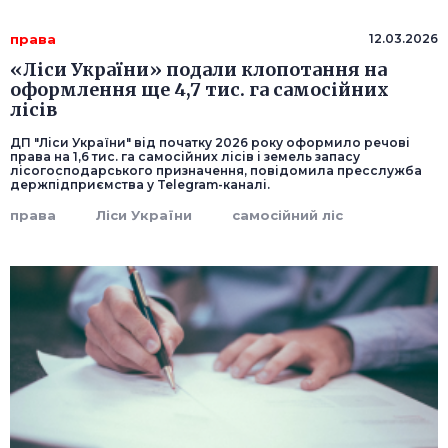
права
12.03.2026
«Ліси України» подали клопотання на
оформлення ще 4,7 тис. га самосійних
лісів
ДП "Ліси України" від початку 2026 року оформило речові
права на 1,6 тис. га самосійних лісів і земель запасу
лісогосподарського призначення, повідомила пресслужба
держпідприємства у Telegram-каналі.
права
Ліси України
самосійний ліс