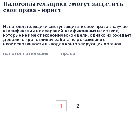
Налогоплательщики смогут защитить
свои права - юрист
Налогоплательщики смогут защитить свои права в случае
квалификации их операций, как фиктивных или таких,
которые не имеют экономической цели, однако их ожидает
довольно кропотливая работа по доказыванию
необоснованности выводов контролирующих органов
налогоплательщик
права
1
2