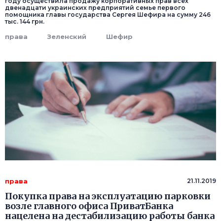
году осуществила продажу корпоративных прав всех
двенадцати украинских предприятий семье первого
помощника главы государства Сергея Шефира на сумму 246
тыс. 144 грн.
права
Зеленский
Шефир
права
21.11.2019
Покупка права на эксплуатацию парковки
возле главного офиса ПриватБанка
нацелена на дестабилизацию работы банка