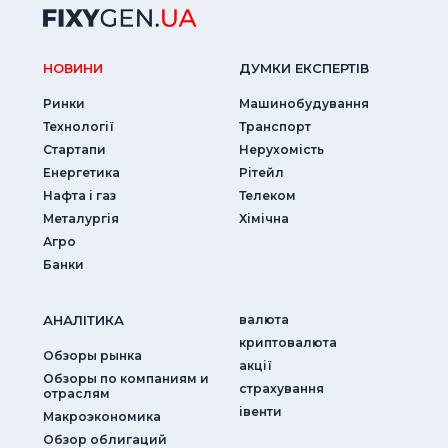
НОВИНИ
ДУМКИ ЕКСПЕРТIВ
Ринки
Машинобудування
Технології
Транспорт
Стартапи
Нерухомість
Енергетика
Рітейл
Нафта і газ
Телеком
Металургія
Хімічна
Агро
Банки
АНАЛIТИКА
валюта
криптовалюта
Обзоры рынка
акції
Обзоры по компаниям и
страхування
отраслям
iвенти
Макроэкономика
Обзор облигаций