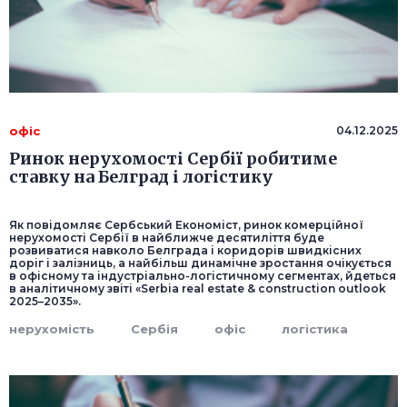
офіс
04.12.2025
Ринок нерухомості Сербії робитиме
ставку на Белград і логістику
Як повідомляє Сербський Економіст, ринок комерційної
нерухомості Сербії в найближче десятиліття буде
розвиватися навколо Белграда і коридорів швидкісних
доріг і залізниць, а найбільш динамічне зростання очікується
в офісному та індустріально-логістичному сегментах, йдеться
в аналітичному звіті «Serbia real estate & construction outlook
2025–2035».
нерухомість
Сербія
офіс
логістика