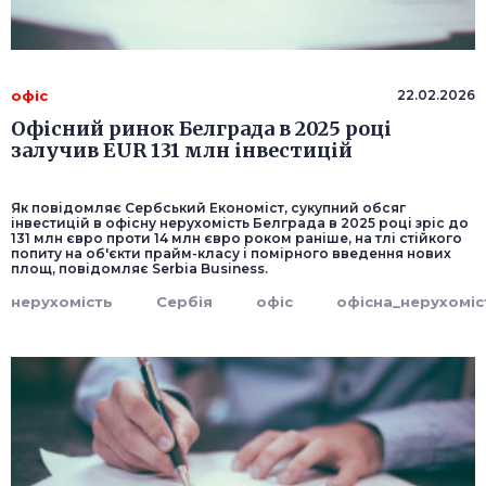
офіс
22.02.2026
Офісний ринок Белграда в 2025 році
залучив EUR 131 млн інвестицій
Як повідомляє Сербський Економіст, сукупний обсяг
інвестицій в офісну нерухомість Белграда в 2025 році зріс до
131 млн євро проти 14 млн євро роком раніше, на тлі стійкого
попиту на об'єкти прайм-класу і помірного введення нових
площ, повідомляє Serbia Business.
нерухомість
Сербія
офіс
офісна_нерухоміс