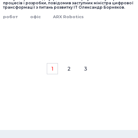
процесів і розробки, повідомив заступник міністра цифрової
трансформації з питань розвитку IT Олександр Борняков.
робот
офіс
ARX Robotics
1
2
3