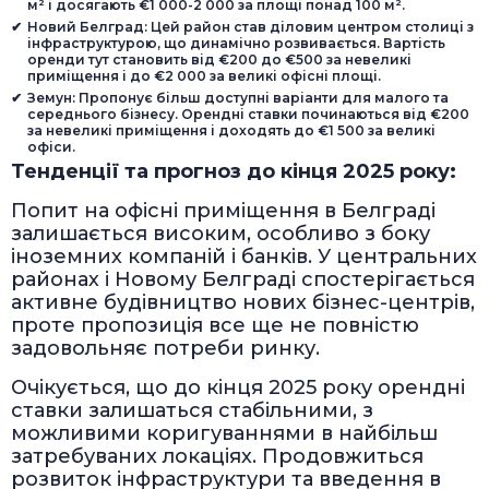
м² і досягають €1 000-2 000 за площі понад 100 м².
Новий Белград: Цей район став діловим центром столиці з
інфраструктурою, що динамічно розвивається. Вартість
оренди тут становить від €200 до €500 за невеликі
приміщення і до €2 000 за великі офісні площі.
Земун: Пропонує більш доступні варіанти для малого та
середнього бізнесу. Орендні ставки починаються від €200
за невеликі приміщення і доходять до €1 500 за великі
офіси.
Тенденції та прогноз до кінця 2025 року:
Попит на офісні приміщення в Белграді
залишається високим, особливо з боку
іноземних компаній і банків. У центральних
районах і Новому Белграді спостерігається
активне будівництво нових бізнес-центрів,
проте пропозиція все ще не повністю
задовольняє потреби ринку.
Очікується, що до кінця 2025 року орендні
ставки залишаться стабільними, з
можливими коригуваннями в найбільш
затребуваних локаціях. Продовжиться
розвиток інфраструктури та введення в