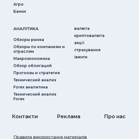
Агро
Банки
АНАЛIТИКА
валюта
криптовалюта
Обзоры рынка
акції
Обзоры по компаниям и
страхування
отраслям
iвенти
Макроэкономика
Обзор облигаций
Прогнозы и стратегия
Технический анализ
Forex аналитика
Технический анализ
Forex
Контакти
Реклама
Про нас
Правила використання матеріалів