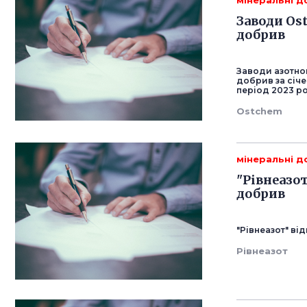
мінеральні 
Заводи Os
добрив
Заводи азотно
добрив за січе
період 2023 ро
Ostchem
мінеральні 
"Рівнеазо
добрив
"Рівнеазот" в
Рівнеазот