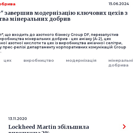
добрива
15.06.2024
т" завершив модернізацію ключових цехів з
ва мінеральних добрив
т", що входить до азотного бізнесу Group DF, перезапустив
виробництва мінеральних добрив - цех аміаку (А-2), цех
ої азотної кислоти та цех із виробництва аміачної селітри,
у прес-релізі департаменту корпоративних комунікацій Group
.
цех
виробництво
модернізація
мінеральн
добрива
13.11.2020
Lockheed Martin збільшила