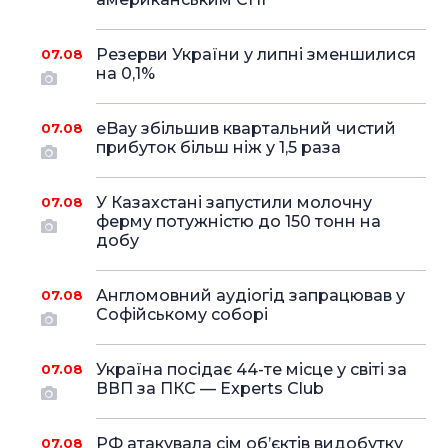
Резерви України у липні зменшилися
07.08
на 0,1%
eBay збільшив квартальний чистий
07.08
прибуток більш ніж у 1,5 раза
У Казахстані запустили молочну
07.08
і
ферму потужністю до 150 тонн на
добу
Англомовний аудіогід запрацював у
07.08
Софійському соборі
Україна посідає 44-те місце у світі за
07.08
ВВП за ПКС — Experts Club
РФ атакувала сім об’єктів видобутку
07.08