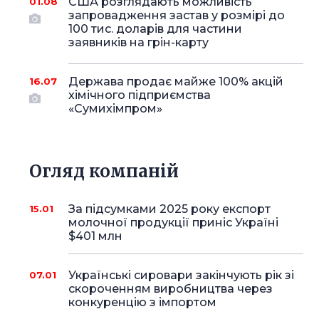
США розглядають можливість
01.08
запровадження застав у розмірі до
100 тис. доларів для частини
заявників на грін-карту
Держава продає майже 100% акцій
16.07
хімічного підприємства
«Сумихімпром»
Огляд компаній
За підсумками 2025 року експорт
15.01
молочної продукції приніс Україні
$401 млн
Українські сировари закінчують рік зі
07.01
скороченням виробництва через
конкуренцію з імпортом