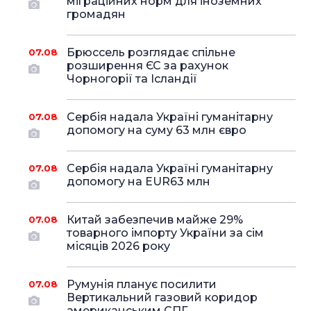
міграційних норм для іноземних
громадян
Брюссель розглядає спільне
07.08
розширення ЄС за рахунок
Чорногорії та Ісландії
Сербія надала Україні гуманітарну
07.08
допомогу на суму 63 млн євро
Сербія надала Україні гуманітарну
07.08
допомогу на EUR63 млн
Китай забезпечив майже 29%
07.08
товарного імпорту України за сім
місяців 2026 року
Румунія планує посилити
07.08
Вертикальний газовий коридор
американським СПГ