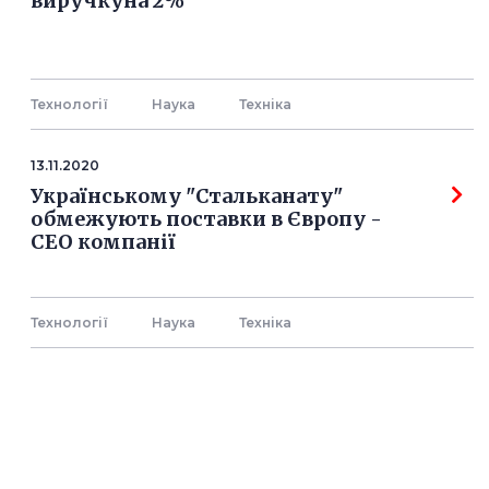
виручкуна 2%
Технології
Наука
Технiка
13.11.2020
Українському "Стальканату"
обмежують поставки в Європу -
СЕО компанії
Технології
Наука
Технiка