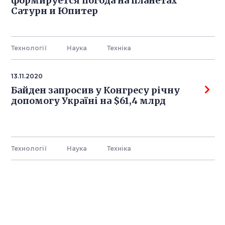
формируется погода на планетах
Сатурн и Юпитер
Технології
Наука
Технiка
13.11.2020
Байден запросив у Конгресу річну
допомогу Україні на $61,4 млрд
Технології
Наука
Технiка