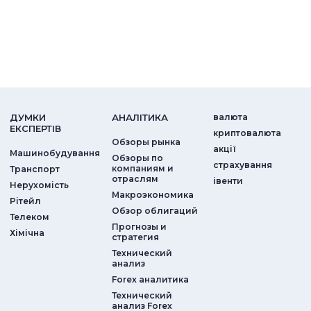
ДУМКИ
АНАЛIТИКА
валюта
ЕКСПЕРТIВ
криптовалюта
Обзоры рынка
акції
Машинобудування
Обзоры по
страхування
компаниям и
Транспорт
отраслям
iвенти
Нерухомість
Макроэкономика
Рітейл
Обзор облигаций
Телеком
Прогнозы и
Хімічна
стратегия
Технический
анализ
Forex аналитика
Технический
анализ Forex