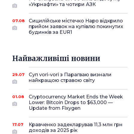
«Укрнафти» та чотири АЗК
Сицилійське містечко Наро відкрило
07.08
прийом заявок на купівлю покинутих
будинків за EUR1
Найважливіші новини
Суп vori-vori з Парагваю визнали
29.07
найкращою стравою світу
Cryptocurrency Market Ends the Week
01.08
Lower: Bitcoin Drops to $63,000 —
Update from Fixygen
Кравченко задекларував 11,3 млн грн
17.07
доходів за 2025 рік