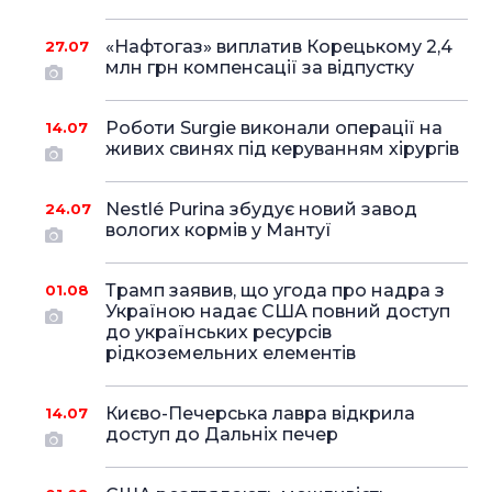
«Нафтогаз» виплатив Корецькому 2,4
27.07
млн грн компенсації за відпустку
Роботи Surgie виконали операції на
14.07
живих свинях під керуванням хірургів
Nestlé Purina збудує новий завод
24.07
вологих кормів у Мантуї
Трамп заявив, що угода про надра з
01.08
Україною надає США повний доступ
до українських ресурсів
рідкоземельних елементів
Києво-Печерська лавра відкрила
14.07
доступ до Дальніх печер