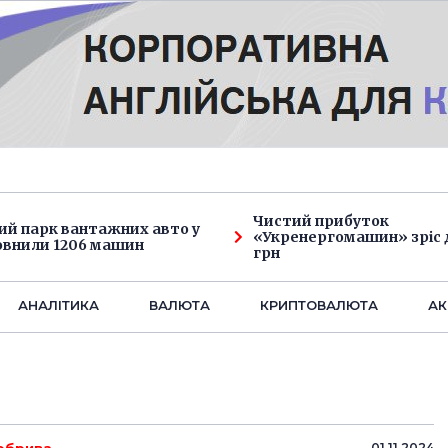
Чистий прибуток
ий парк вантажних авто у
«Укренергомашин» зріс д
овнили 1206 машин
грн
АНАЛIТИКА
ВАЛЮТА
КРИПТОВАЛЮТА
АК
01.11.2024