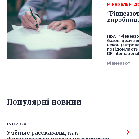
мінеральні 
"Рівнеазо
виробницт
ПрАТ "Рівнеазо
базові цехи з 
неконцентрован
повідомляють 
DF International
Рівнеазот
Популярнi новини
13.11.2020
Учёные рассказали, как