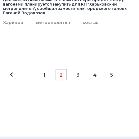
вагонами планируется закупить для КП "Харьковский
метрополитен", сообщил заместитель городского головы
Евгений Водовозов.
Харьков
метрополитен
состав
1
2
3
4
5