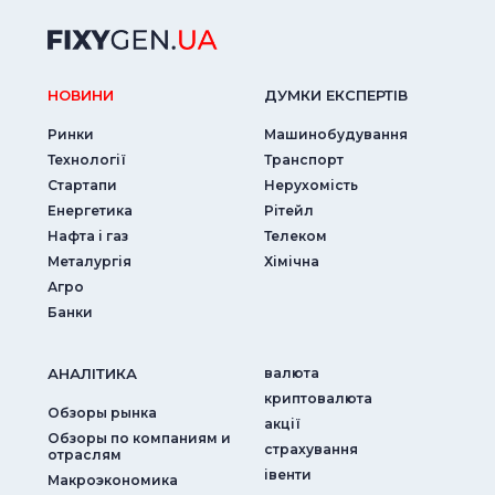
НОВИНИ
ДУМКИ ЕКСПЕРТIВ
Ринки
Машинобудування
Технології
Транспорт
Стартапи
Нерухомість
Енергетика
Рітейл
Нафта і газ
Телеком
Металургія
Хімічна
Агро
Банки
АНАЛIТИКА
валюта
криптовалюта
Обзоры рынка
акції
Обзоры по компаниям и
страхування
отраслям
iвенти
Макроэкономика