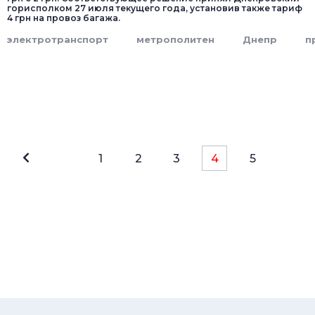
горисполком 27 июля текущего года, установив также тариф
4 грн на провоз багажа.
электротранспорт
метрополитен
Днепр
п
1
2
3
4
5