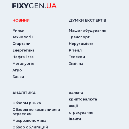
НОВИНИ
ДУМКИ ЕКСПЕРТIВ
Ринки
Машинобудування
Технології
Транспорт
Стартапи
Нерухомість
Енергетика
Рітейл
Нафта і газ
Телеком
Металургія
Хімічна
Агро
Банки
АНАЛIТИКА
валюта
криптовалюта
Обзоры рынка
акції
Обзоры по компаниям и
страхування
отраслям
iвенти
Макроэкономика
Обзор облигаций