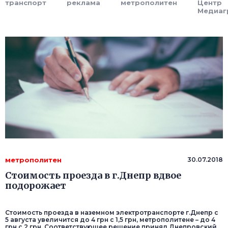
транспорт
реклама
метрополитен
Центр
Медиаг
метрополитен
30.07.2018
Стоимость проезда в г.Днепр вдвое
подорожает
Стоимость проезда в наземном электротранспорте г.Днепр с
5 августа увеличится до 4 грн с 1,5 грн, метрополитене – до 4
грн с 2 грн. Соответствующее решение принял Днепровский