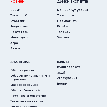
НОВИНИ
ДУМКИ ЕКСПЕРТIВ
Ринки
Машинобудування
Технології
Транспорт
Стартапи
Нерухомість
Енергетика
Рітейл
Нафта і газ
Телеком
Металургія
Хімічна
Агро
Банки
АНАЛIТИКА
валюта
криптовалюта
Обзоры рынка
акції
Обзоры по компаниям и
страхування
отраслям
iвенти
Макроэкономика
Обзор облигаций
Прогнозы и стратегия
Технический анализ
Forex аналитика