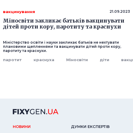
вакцинування
21.09.2023
Міносвіти закликає батьків вакцинувати
дітей проти кору, паротиту та краснухи
Міністерство освіти і науки закликає батьків не нехтувати
плановими щепленнями та вакцинувати дітей проти кору,
паротиту та краснухи.
паротит
краснуха
Міносвіти
діти
вакц
НОВИНИ
ДУМКИ ЕКСПЕРТIВ