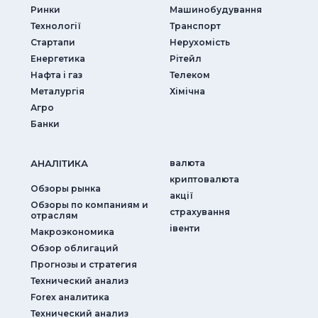
Ринки
Машинобудування
Технології
Транспорт
Стартапи
Нерухомість
Енергетика
Рітейл
Нафта і газ
Телеком
Металургія
Хімічна
Агро
Банки
АНАЛIТИКА
валюта
криптовалюта
Обзоры рынка
акції
Обзоры по компаниям и
страхування
отраслям
iвенти
Макроэкономика
Обзор облигаций
Прогнозы и стратегия
Технический анализ
Forex аналитика
Технический анализ