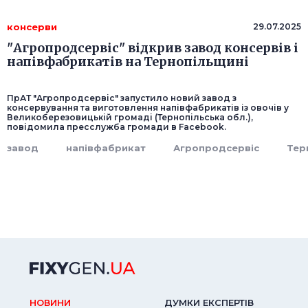
консерви
29.07.2025
"Агропродсервіс" відкрив завод консервів і
напівфабрикатів на Тернопільщині
ПрАТ "Агропродсервіс" запустило новий завод з
консервування та виготовлення напівфабрикатів із овочів у
Великоберезовицькій громаді (Тернопільська обл.),
повідомила пресслужба громади в Facebook.
завод
напівфабрикат
Агропродсервіс
Тер
НОВИНИ
ДУМКИ ЕКСПЕРТIВ