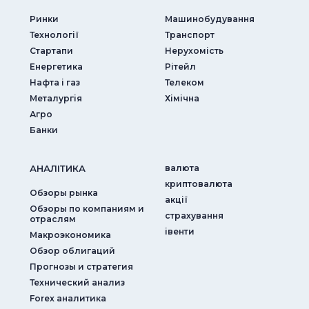
Ринки
Машинобудування
Технології
Транспорт
Стартапи
Нерухомість
Енергетика
Рітейл
Нафта і газ
Телеком
Металургія
Хімічна
Агро
Банки
АНАЛIТИКА
валюта
криптовалюта
Обзоры рынка
акції
Обзоры по компаниям и
страхування
отраслям
iвенти
Макроэкономика
Обзор облигаций
Прогнозы и стратегия
Технический анализ
Forex аналитика