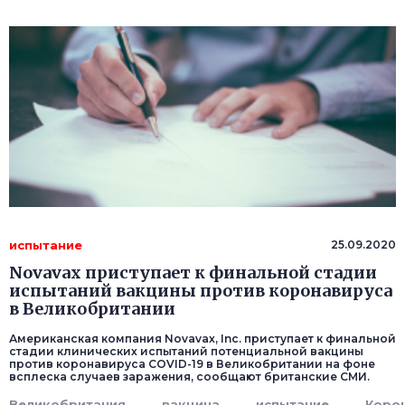
испытание
25.09.2020
Novavax приступает к финальной стадии
испытаний вакцины против коронавируса
в Великобритании
Американская компания Novavax, Inc. приступает к финальной
стадии клинических испытаний потенциальной вакцины
против коронавируса COVID-19 в Великобритании на фоне
всплеска случаев заражения, сообщают британские СМИ.
Великобритания
вакцина
испытание
Коро