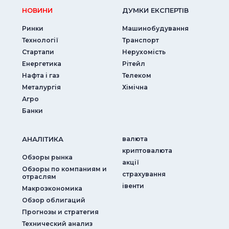
НОВИНИ
ДУМКИ ЕКСПЕРТIВ
Ринки
Машинобудування
Технології
Транспорт
Стартапи
Нерухомість
Енергетика
Рітейл
Нафта і газ
Телеком
Металургія
Хімічна
Агро
Банки
АНАЛIТИКА
валюта
криптовалюта
Обзоры рынка
акції
Обзоры по компаниям и
страхування
отраслям
iвенти
Макроэкономика
Обзор облигаций
Прогнозы и стратегия
Технический анализ