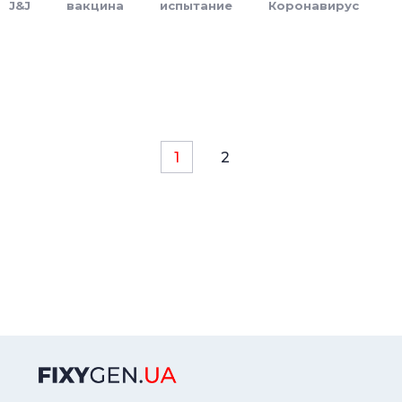
J&J
вакцина
испытание
Коронавирус
1
2