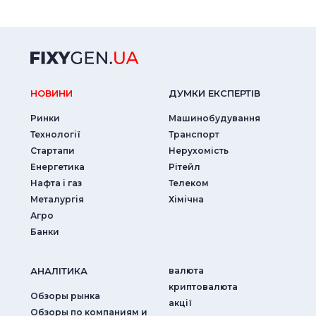
НОВИНИ
ДУМКИ ЕКСПЕРТIВ
Ринки
Машинобудування
Технології
Транспорт
Стартапи
Нерухомість
Енергетика
Рітейл
Нафта і газ
Телеком
Металургія
Хімічна
Агро
Банки
АНАЛIТИКА
валюта
криптовалюта
Обзоры рынка
акції
Обзоры по компаниям и