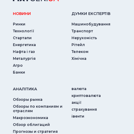
НОВИНИ
ДУМКИ ЕКСПЕРТIВ
Ринки
Машинобудування
Технології
Транспорт
Стартапи
Нерухомість
Енергетика
Рітейл
Нафта і газ
Телеком
Металургія
Хімічна
Агро
Банки
АНАЛIТИКА
валюта
криптовалюта
Обзоры рынка
акції
Обзоры по компаниям и
страхування
отраслям
iвенти
Макроэкономика
Обзор облигаций
Прогнозы и стратегия