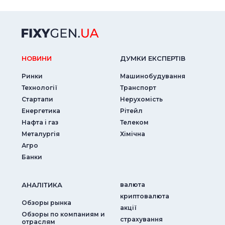
НОВИНИ
ДУМКИ ЕКСПЕРТIВ
Ринки
Машинобудування
Технології
Транспорт
Стартапи
Нерухомість
Енергетика
Рітейл
Нафта і газ
Телеком
Металургія
Хімічна
Агро
Банки
АНАЛIТИКА
валюта
криптовалюта
Обзоры рынка
акції
Обзоры по компаниям и
страхування
отраслям