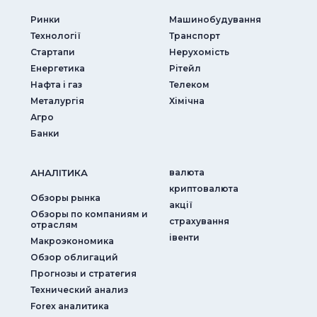
Ринки
Машинобудування
Технології
Транспорт
Стартапи
Нерухомість
Енергетика
Рітейл
Нафта і газ
Телеком
Металургія
Хімічна
Агро
Банки
АНАЛIТИКА
валюта
криптовалюта
Обзоры рынка
акції
Обзоры по компаниям и
страхування
отраслям
iвенти
Макроэкономика
Обзор облигаций
Прогнозы и стратегия
Технический анализ
Forex аналитика