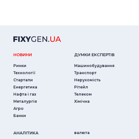
НОВИНИ
ДУМКИ ЕКСПЕРТIВ
Ринки
Машинобудування
Технології
Транспорт
Стартапи
Нерухомість
Енергетика
Рітейл
Нафта і газ
Телеком
Металургія
Хімічна
Агро
Банки
АНАЛIТИКА
валюта