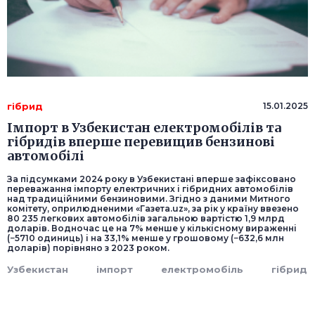
гібрид
15.01.2025
Імпорт в Узбекистан електромобілів та
гібридів вперше перевищив бензинові
автомобілі
За підсумками 2024 року в Узбекистані вперше зафіксовано
переважання імпорту електричних і гібридних автомобілів
над традиційними бензиновими. Згідно з даними Митного
комітету, оприлюдненими «Газета.uz», за рік у країну ввезено
80 235 легкових автомобілів загальною вартістю 1,9 млрд
доларів. Водночас це на 7% менше у кількісному вираженні
(−5710 одиниць) і на 33,1% менше у грошовому (−632,6 млн
доларів) порівняно з 2023 роком.
Узбекистан
імпорт
електромобіль
гібрид