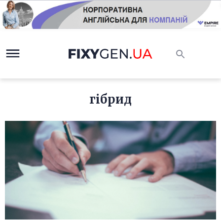
гібрид