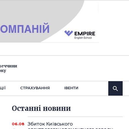
імеччини
оку
ЦІЇ
СТРАХУВАННЯ
IВЕНТИ
Останнi новини
Збиток Київського
06.08