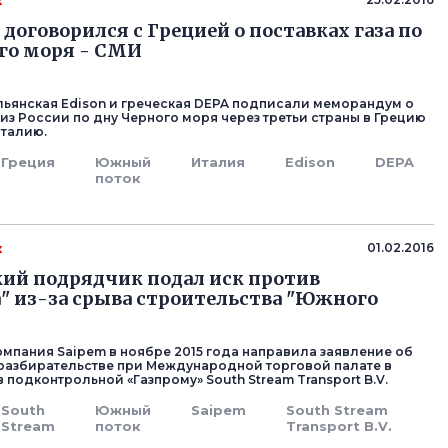
к
 договорился с Грецией о поставках газа по
го моря - СМИ
альянская Edison и греческая DEPA подписали меморандум о
 из России по дну Черного моря через третьи страны в Грецию
Италию.
Греция
Южный
Италия
Edison
DEPA
поток
к
01.02.2016
ий подрядчик подал иск против
" из-за срыва строительства "Южного
омпания Saipem в ноябре 2015 года направила заявление об
азбирательстве при Международной торговой палате в
подконтрольной «Газпрому» South Stream Transport B.V.
South
Южный
Saipem
South Stream
Stream
поток
Transport B.V.