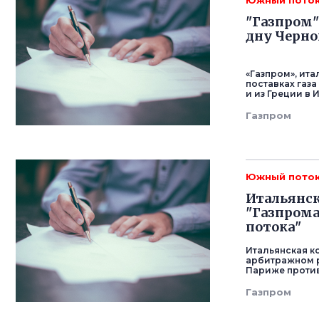
Южный пото
"Газпром"
дну Черно
«Газпром», ит
поставках газа
и из Греции в 
Газпром
Южный пото
Итальянск
"Газпрома
потока"
Итальянская к
арбитражном р
Париже против 
Газпром