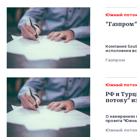
Южный пото
"Газпром"
Компания South
исполнения вс
Газпром
Южный пото
РФ и Турц
потоку" и
О намерениях 
проекта "Южны
Южный пото