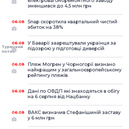
електровагоноремонтного заводу
зменшився до 4,5 млн грн
Snap скоротила квартальний чистий
06.08
збиток на 38%
У Баварії заарештували українця за
06.08
Турецкий
підозрою у підготовці диверсій
поток
Пляж Могрен у Чорногорії визнано
06.08
найкращим у загальноєвропейському
рейтингу пляжів
Дані по ОВДП які знаходяться в обігу
06.08
на 6 серпня від Нацбанку
ВАКС визначив Стефанішиній заставу
06.08
у 6 млн грн