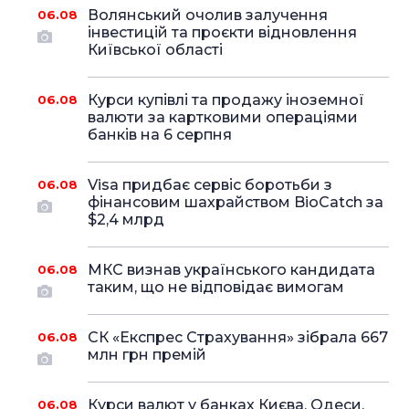
Волянський очолив залучення
06.08
інвестицій та проєкти відновлення
Київської області
Курси купівлі та продажу іноземної
06.08
валюти за картковими операціями
банків на 6 серпня
Visa придбає сервіс боротьби з
06.08
фінансовим шахрайством BioCatch за
$2,4 млрд
МКС визнав українського кандидата
06.08
таким, що не відповідає вимогам
СК «Експрес Страхування» зібрала 667
06.08
млн грн премій
Курси валют у банках Києва, Одеси,
06.08