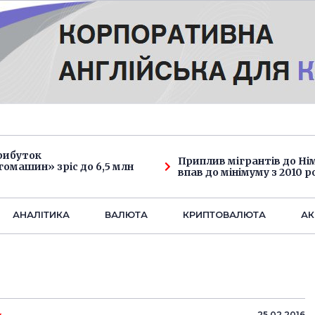
рибуток
Приплив мігрантів до Н
омашин» зріс до 6,5 млн
впав до мінімуму з 2010 р
АНАЛIТИКА
ВАЛЮТА
КРИПТОВАЛЮТА
АК
25.02.2016