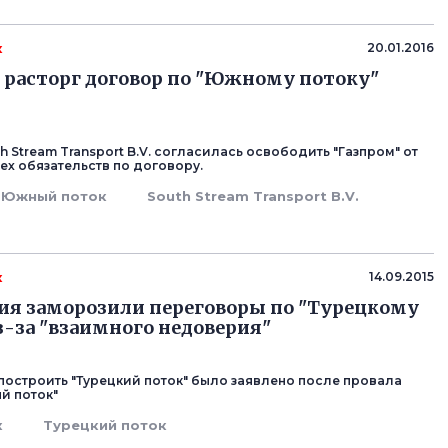
к
20.01.2016
 расторг договор по "Южному потоку"
 Stream Transport B.V. согласилась освободить "Газпром" от
ех обязательств по договору.
Южный поток
South Stream Transport B.V.
к
14.09.2015
ия заморозили переговоры по "Турецкому
з-за "взаимного недоверия"
построить "Турецкий поток" было заявлено после провала
й поток"
к
Турецкий поток