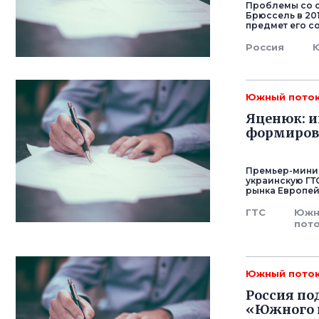
Проблемы со с
Брюссель в 20
предмет его с
Россия
Южный пото
Яценюк: и
формиров
Премьер-минис
украинскую ГТ
рынка Европей
ГТС
Южн
пот
Южный пото
Россия по
«Южного 