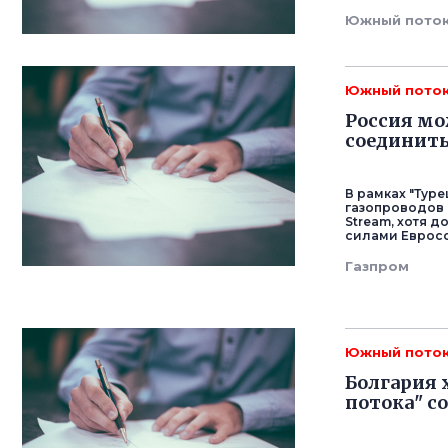
Южный пото
Южный пото
Россия мо
соединить
В рамках "Туре
газопроводов 
Stream, хотя 
силами Еврос
Газпром
Южный пото
Болгария 
потока" со