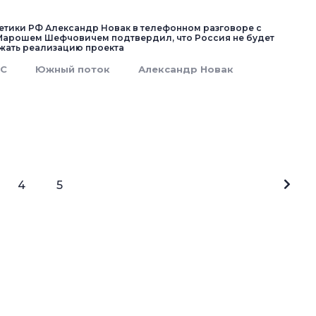
етики РФ Александр Новак в телефонном разговоре с
Марошем Шефчовичем подтвердил, что Россия не будет
жать реализацию проекта
ЕС
Южный поток
Александр Новак
4
5