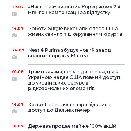
«Нафтогаз» виплатив Корецькому 2,4
27.07
млн грн компенсації за відпустку
Роботи Surgie виконали операції на
14.07
живих свинях під керуванням хірургів
Nestlé Purina збудує новий завод
24.07
вологих кормів у Мантуї
Трамп заявив, що угода про надра з
01.08
Україною надає США повний доступ
до українських ресурсів
рідкоземельних елементів
Києво-Печерська лавра відкрила
14.07
доступ до Дальніх печер
Держава продає майже 100% акцій
16.07