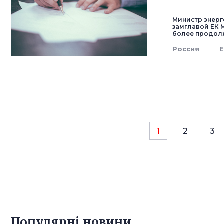
Министр энерг
замглавой ЕК 
более продол
Россия
1
2
3
Популярнi новини