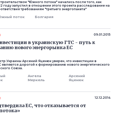
троительством "Южного потока" начались после того, как
12 году запустил в отношении этого проекта расследование на
оответствия требованиям "третьего энергопакета"
Южный поток
Болгария
к
09.01.2015
нвестиции в украинскую ГТС - путь к
анию нового энергорынка ЕС
тр Украины Арсений Яценюк уверен, что инвестиции в
С являются дорогой к формированию нового энергетического
ского Союза.
ый
Ангела
Арсений
ок
Меркель
Яценюк
к
12.12.2014
дтвердила ЕС, что отказывается от
потока»