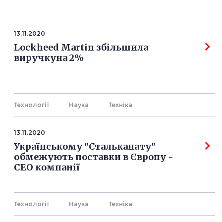
13.11.2020
Lockheed Martin збільшила
виручкуна 2%
Технології
Наука
Технiка
13.11.2020
Українському "Стальканату"
обмежують поставки в Європу -
СЕО компанії
Технології
Наука
Технiка