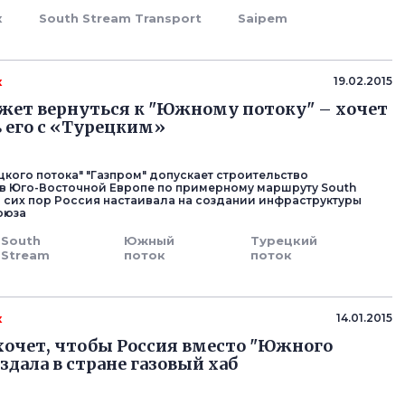
к
South Stream Transport
Saipem
к
19.02.2015
жет вернуться к "Южному потоку" – хочет
 его с «Турецким»
цкого потока" "Газпром" допускает строительство
в Юго-Восточной Европе по примерному маршруту South
до сих пор Россия настаивала на создании инфраструктуры
оюза
South
Южный
Турецкий
Stream
поток
поток
к
14.01.2015
хочет, чтобы Россия вместо "Южного
здала в стране газовый хаб