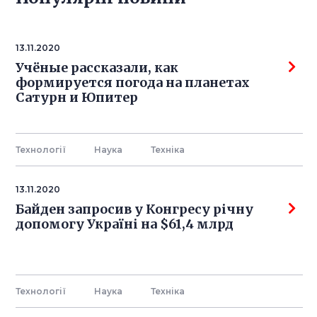
13.11.2020
Учёные рассказали, как
формируется погода на планетах
Сатурн и Юпитер
Технології
Наука
Технiка
13.11.2020
Байден запросив у Конгресу річну
допомогу Україні на $61,4 млрд
Технології
Наука
Технiка