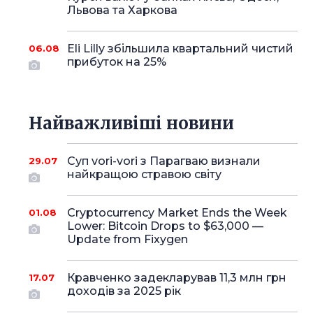
Львова та Харкова
Eli Lilly збільшила квартальний чистий
06.08
прибуток на 25%
Найважливіші новини
Суп vori-vori з Парагваю визнали
29.07
найкращою стравою світу
Cryptocurrency Market Ends the Week
01.08
Lower: Bitcoin Drops to $63,000 —
Update from Fixygen
Кравченко задекларував 11,3 млн грн
17.07
доходів за 2025 рік