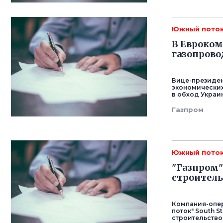
Южный пото
В Евроком
газопрово
Вице-президе
экономических
в обход Украи
Газпром
Южный пото
"Газпром"
строитель
Компания-опер
поток" South S
строительство