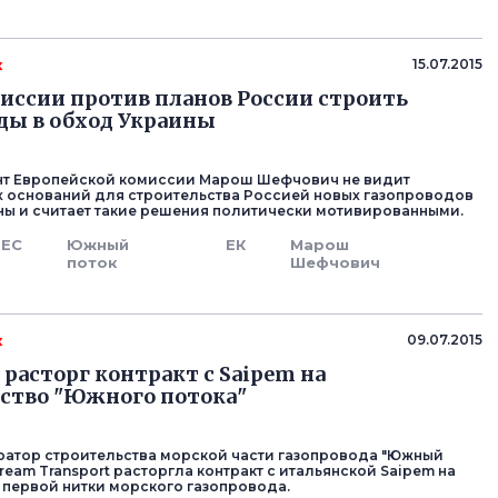
к
15.07.2015
иссии против планов России строить
ды в обход Украины
нт Европейской комиссии Марош Шефчович не видит
 оснований для строительства Россией новых газопроводов
ны и считает такие решения политически мотивированными.
ЕС
Южный
ЕК
Марош
поток
Шефчович
к
09.07.2015
 расторг контракт с Saipem на
ство "Южного потока"
атор строительства морской части газопровода "Южный
tream Transport расторгла контракт с итальянской Saipem на
 первой нитки морского газопровода.