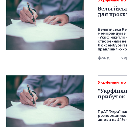
Укрфінжитло
Бельгійсь
для проєк
Бельгійська Re
меморандум з 
«Укрфінжитло»
створенням нео
Люксембурзі та
правління «Ук
фонд
Ук
Укрфінжитло
"Укрфінжи
прибуток 
ПрАТ "Українсь
розпорядником
активи на 54% 