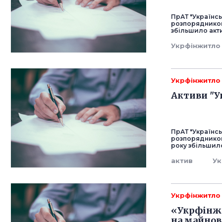
ПрАТ "Українсь
розпорядником
збільшило акти
Укрфінжитло
Укрфінжитло
Активи "У
ПрАТ "Українсь
розпорядником
року збільшило
актив
Ук
Укрфінжитло
«Укрфінжи
на майнов