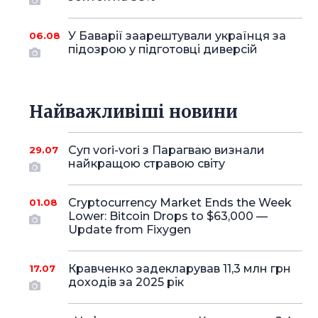
У Баварії заарештували українця за
06.08
підозрою у підготовці диверсій
Найважливіші новини
Суп vori-vori з Парагваю визнали
29.07
найкращою стравою світу
Cryptocurrency Market Ends the Week
01.08
Lower: Bitcoin Drops to $63,000 —
Update from Fixygen
Кравченко задекларував 11,3 млн грн
17.07
доходів за 2025 рік