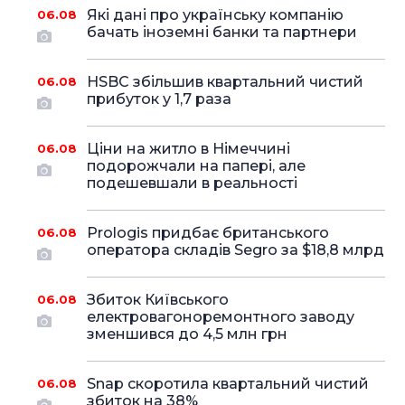
Які дані про українську компанію
06.08
бачать іноземні банки та партнери
HSBC збільшив квартальний чистий
06.08
прибуток у 1,7 раза
Ціни на житло в Німеччині
06.08
подорожчали на папері, але
подешевшали в реальності
Prologis придбає британського
06.08
оператора складів Segro за $18,8 млрд
Збиток Київського
06.08
електровагоноремонтного заводу
зменшився до 4,5 млн грн
Snap скоротила квартальний чистий
06.08
збиток на 38%