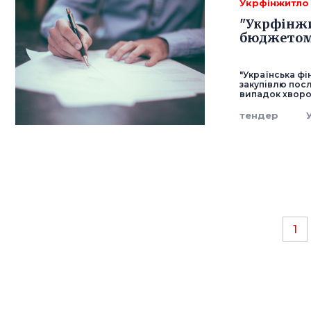
Укрфінжитло
"Укрфінжи
бюджетом 
"Українська ф
закупівлю посл
випадок хворо
тендер
1