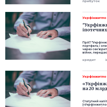
прибуток
Укрфінжитло
"Укрфінжи
іпотечних
ПрАТ "Укрфінжи
портфель і опе
через секʼюри
війни, передає
кредит
Укрфінжитло
«Укрфінж
на 20 млр
Статутний капі
(«Укрфінжитло