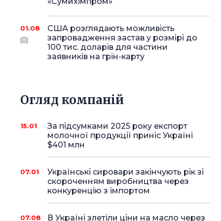
«Сумихімпром»
США розглядають можливість
01.08
запровадження застав у розмірі до
100 тис. доларів для частини
заявників на грін-карту
Огляд компаній
За підсумками 2025 року експорт
15.01
молочної продукції приніс Україні
$401 млн
Українські сировари закінчують рік зі
07.01
скороченням виробництва через
конкуренцію з імпортом
В Україні злетіли ціни на масло через
07.08