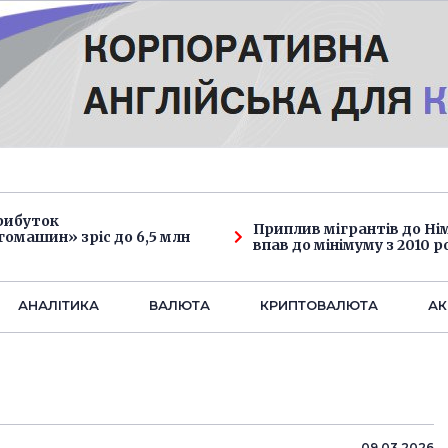
рибуток
Приплив мігрантів до Н
омашин» зріс до 6,5 млн
впав до мінімуму з 2010 р
АНАЛIТИКА
ВАЛЮТА
КРИПТОВАЛЮТА
АК
09.03.2026