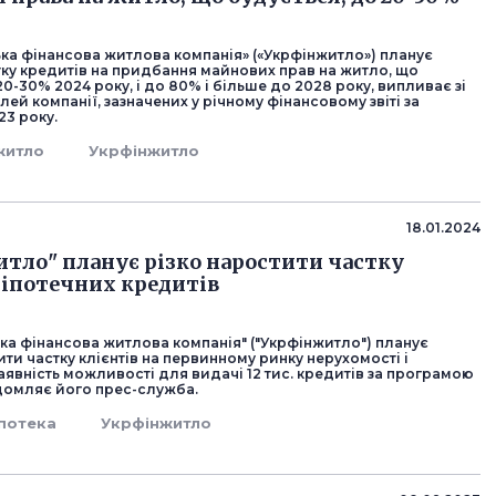
ька фінансова житлова компанія» («Укрфінжитло») планує
тку кредитів на придбання майнових прав на житло, що
20-30% 2024 року, і до 80% і більше до 2028 року, випливає зі
ілей компанії, зазначених у річному фінансовому звіті за
23 року.
житло
Укрфінжитло
18.01.2024
тло" планує різко наростити частку
 іпотечних кредитів
ка фінансова житлова компанія" ("Укрфінжитло") планує
ити частку клієнтів на первинному ринку нерухомості і
явність можливості для видачі 12 тис. кредитів за програмою
ідомляє його прес-служба.
іпотека
Укрфінжитло