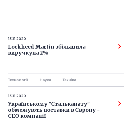
13.11.2020
Lockheed Martin збільшила
виручкуна 2%
Технології
Наука
Технiка
13.11.2020
Українському "Стальканату"
обмежують поставки в Європу -
СЕО компанії