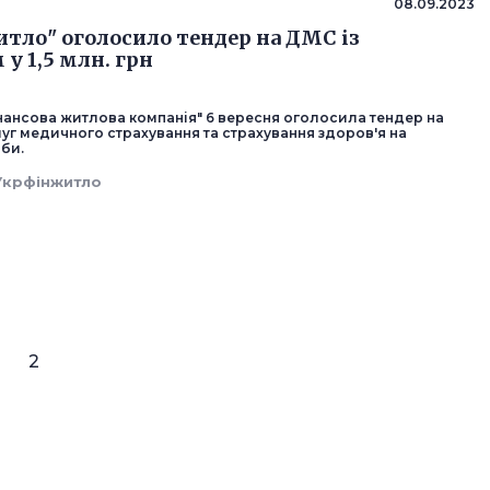
08.09.2023
тло" оголосило тендер на ДМС із
у 1,5 млн. грн
інансова житлова компанія" 6 вересня оголосила тендер на
уг медичного страхування та страхування здоров'я на
би.
Укрфінжитло
2