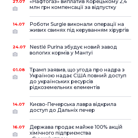
«Нафтогаз» виплатив Корецькому 2,4
27.07
млн грн компенсації за відпустку
Роботи Surgie виконали операції на
14.07
живих свинях під керуванням хірургів
Nestlé Purina збудує новий завод
24.07
вологих кормів у Мантуї
Трамп заявив, що угода про надра з
01.08
Україною надає США повний доступ
до українських ресурсів
рідкоземельних елементів
Києво-Печерська лавра відкрила
14.07
доступ до Дальніх печер
Держава продає майже 100% акцій
16.07
хімічного підприємства