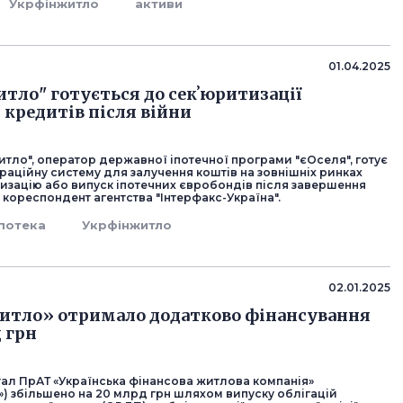
Укрфінжитло
активи
01.04.2025
тло" готується до секʼюритизації
 кредитів після війни
тло", оператор державної іпотечної програми "єОселя", готує
раційну систему для залучення коштів на зовнішніх ринках
тизацію або випуск іпотечних євробондів після завершення
 кореспондент агентства "Інтерфакс-Україна".
іпотека
Укрфінжитло
02.01.2025
итло» отримало додатково фінансування
д грн
тал ПрАТ «Українська фінансова житлова компанія»
») збільшено на 20 млрд грн шляхом випуску облігацій