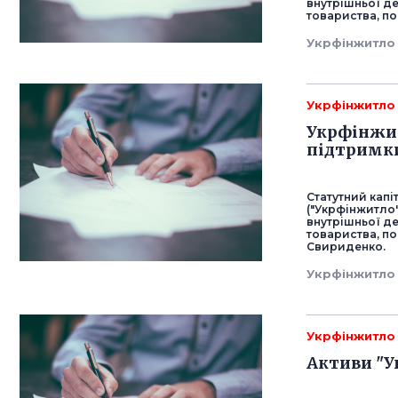
внутрішньої де
товариства, по
Укрфінжитло
Укрфінжитло
Укрфінжит
підтримки
Статутний капі
("Укрфінжитло"
внутрішньої де
товариства, по
Свириденко.
Укрфінжитло
Укрфінжитло
Активи "У