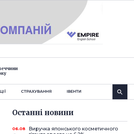
імеччини
оку
ЦІЇ
СТРАХУВАННЯ
IВЕНТИ
Останнi новини
Виручка японського косметичного
06.08