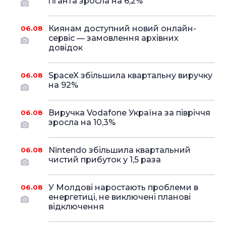
гіганта зросла на 6,2%
Киянам доступний новий онлайн-
06.08
сервіс — замовлення архівних
довідок
SpaceX збільшила квартальну виручку
06.08
на 92%
Виручка Vodafone Україна за півріччя
06.08
зросла на 10,3%
Nintendo збільшила квартальний
06.08
чистий прибуток у 1,5 раза
У Молдові наростають проблеми в
06.08
енергетиці, не виключені планові
відключення