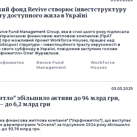
кий фонд Revive створює інвестструктуру
ту доступного жила в Україні
vive Fund Management Group, яка в січні цього року підписала
Українською фінансовою житловою компанією (ПрАТ
) про можливий проект Workforce Houses, працює над
бхідної структури – інвестиційного трасту нерухомості в
 свого субфонду в Україні, повідомив заступник голови
рфінжитло» Олег Журавльов.
рфінжитло
Revive Fund
Workforce
Management
Houses
05.05.2025
тло" збільшило активи до 94 млрд грн,
– до 6,2 млрд грн
ка фінансова житлова компанія" ("Укрфінжитло"), що виступає
 держпрограми "єОселя", за підсумком 2024 року збільшило
– до 93,76 млрд грн.