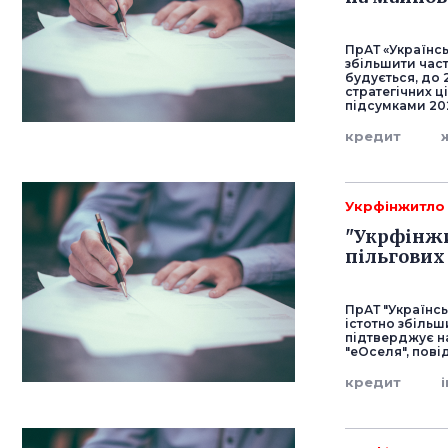
ПрАТ «Українс
збільшити час
будується, до 
стратегічних ц
підсумками 20
кредит
Укрфінжитло
"Укрфінжи
пільгових
ПрАТ "Українсь
істотно збільш
підтверджує на
"еОселя", пов
кредит