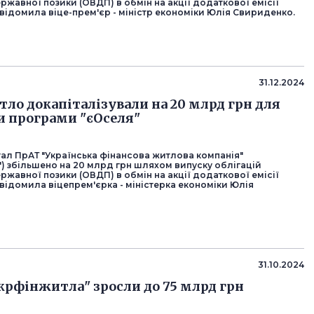
ржавної позики (ОВДП) в обмін на акції додаткової емісії
відомила віце-прем'єр - міністр економіки Юлія Свириденко.
31.12.2024
ло докапіталізували на 20 млрд грн для
 програми "єОселя"
тал ПрАТ "Українська фінансова житлова компанія"
) збільшено на 20 млрд грн шляхом випуску облігацій
ржавної позики (ОВДП) в обмін на акції додаткової емісії
відомила віцепрем'єрка - міністерка економіки Юлія
31.10.2024
крфінжитла" зросли до 75 млрд грн