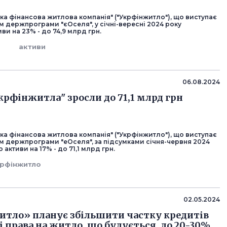
ка фінансова житлова компанія" ("Укрфінжитло"), що виступає
 держпрограми "єОселя", у січні-вересні 2024 року
ви на 23% - до 74,9 млрд грн.
активи
06.08.2024
крфінжитла" зросли до 71,1 млрд грн
ка фінансова житлова компанія" ("Укрфінжитло"), що виступає
 держпрограми "еОселя", за підсумками січня-червня 2024
 активи на 17% - до 71,1 млрд грн.
рфінжитло
02.05.2024
тло» планує збільшити частку кредитів
і права на житло, що будується, до 20-30%