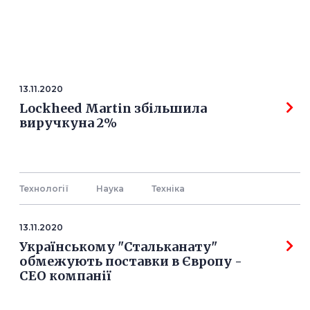
13.11.2020
Lockheed Martin збільшила
виручкуна 2%
Технології
Наука
Технiка
13.11.2020
Українському "Стальканату"
обмежують поставки в Європу -
СЕО компанії