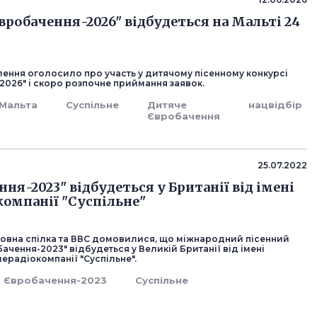
вробачення-2026" відбудеться на Мальті 24
лення оголосило про участь у дитячому пісенному конкурсі
2026" і скоро розпочне приймання заявок.
Мальта
Суспільне
Дитяче
нацвідбір
Євробачення
25.07.2022
ня-2023" відбудеться у Британії від імені
компанії "Суспільне"
овна спілка та ВВС домовилися, що міжнародний пісенний
ачення-2023" відбудеться у Великій Британії від імені
лерадіокомпанії "Суспільне".
Євробачення-2023
Суспільне