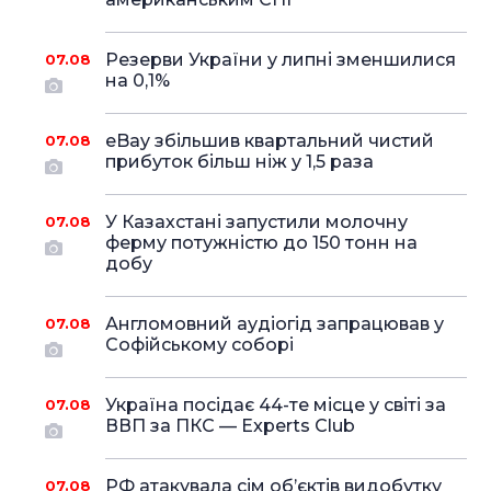
Резерви України у липні зменшилися
07.08
на 0,1%
eBay збільшив квартальний чистий
07.08
прибуток більш ніж у 1,5 раза
У Казахстані запустили молочну
07.08
ферму потужністю до 150 тонн на
добу
Англомовний аудіогід запрацював у
07.08
Софійському соборі
Україна посідає 44-те місце у світі за
07.08
ВВП за ПКС — Experts Club
РФ атакувала сім об’єктів видобутку
07.08