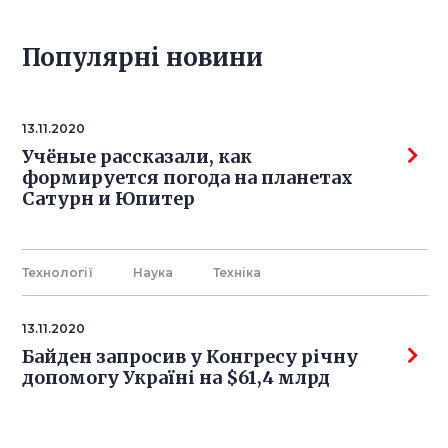
Популярнi новини
13.11.2020
Учёные рассказали, как
формируется погода на планетах
Сатурн и Юпитер
Технології
Наука
Технiка
13.11.2020
Байден запросив у Конгресу річну
допомогу Україні на $61,4 млрд