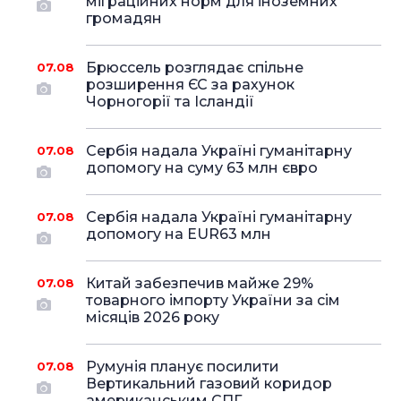
міграційних норм для іноземних
громадян
Брюссель розглядає спільне
07.08
розширення ЄС за рахунок
Чорногорії та Ісландії
Сербія надала Україні гуманітарну
07.08
допомогу на суму 63 млн євро
Сербія надала Україні гуманітарну
07.08
допомогу на EUR63 млн
Китай забезпечив майже 29%
07.08
товарного імпорту України за сім
місяців 2026 року
Румунія планує посилити
07.08
Вертикальний газовий коридор
американським СПГ