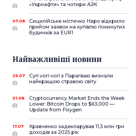
«Укрнафти» та чотири АЗК
Сицилійське містечко Наро відкрило
07.08
прийом заявок на купівлю покинутих
будинків за EUR1
Найважливіші новини
Суп vori-vori з Парагваю визнали
29.07
найкращою стравою світу
Cryptocurrency Market Ends the Week
01.08
Lower: Bitcoin Drops to $63,000 —
Update from Fixygen
Кравченко задекларував 11,3 млн грн
17.07
доходів за 2025 рік