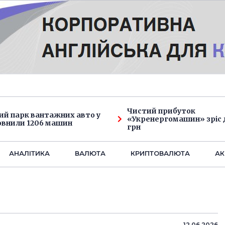
Чистий прибуток
ий парк вантажних авто у
«Укренергомашин» зріс д
овнили 1206 машин
грн
АНАЛIТИКА
ВАЛЮТА
КРИПТОВАЛЮТА
АК
12.06.2026