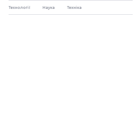
Технології
Наука
Технiка