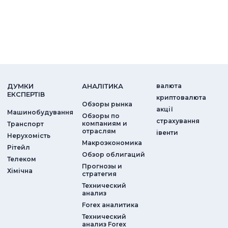
ДУМКИ
АНАЛIТИКА
валюта
ЕКСПЕРТIВ
криптовалюта
Обзоры рынка
акції
Машинобудування
Обзоры по
страхування
компаниям и
Транспорт
отраслям
iвенти
Нерухомість
Макроэкономика
Рітейл
Обзор облигаций
Телеком
Прогнозы и
Хімічна
стратегия
Технический
анализ
Forex аналитика
Технический
анализ Forex