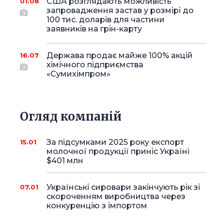
США розглядають можливість
01.08
запровадження застав у розмірі до
100 тис. доларів для частини
заявників на грін-карту
Держава продає майже 100% акцій
16.07
хімічного підприємства
«Сумихімпром»
Огляд компаній
За підсумками 2025 року експорт
15.01
молочної продукції приніс Україні
$401 млн
Українські сировари закінчують рік зі
07.01
скороченням виробництва через
конкуренцію з імпортом