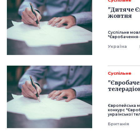
Суспільне
"Дитяче Є
жовтня
Суспільне мов
"Євробачення-
Україна
Суспільне
"Євробачен
телерадіо
Європейська м
конкурс "Євроб
української те
Британія