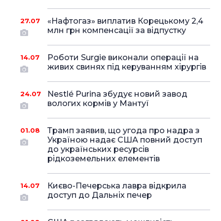
«Нафтогаз» виплатив Корецькому 2,4
27.07
млн грн компенсації за відпустку
Роботи Surgie виконали операції на
14.07
живих свинях під керуванням хірургів
Nestlé Purina збудує новий завод
24.07
вологих кормів у Мантуї
Трамп заявив, що угода про надра з
01.08
Україною надає США повний доступ
до українських ресурсів
рідкоземельних елементів
Києво-Печерська лавра відкрила
14.07
доступ до Дальніх печер