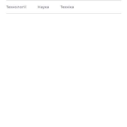
Технології
Наука
Технiка