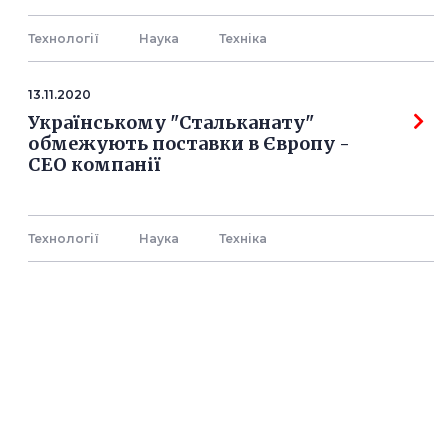
Технології
Наука
Технiка
13.11.2020
Українському "Стальканату"
обмежують поставки в Європу -
СЕО компанії
Технології
Наука
Технiка