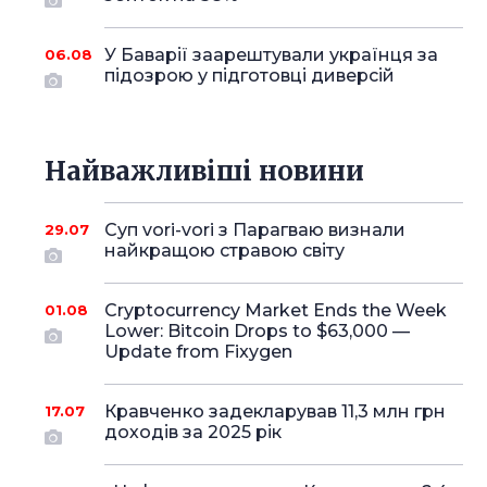
У Баварії заарештували українця за
06.08
підозрою у підготовці диверсій
Найважливіші новини
Суп vori-vori з Парагваю визнали
29.07
найкращою стравою світу
Cryptocurrency Market Ends the Week
01.08
Lower: Bitcoin Drops to $63,000 —
Update from Fixygen
Кравченко задекларував 11,3 млн грн
17.07
доходів за 2025 рік