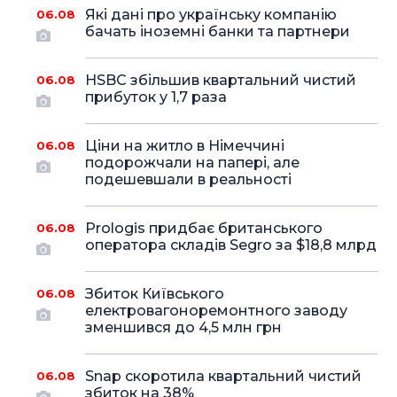
Які дані про українську компанію
06.08
бачать іноземні банки та партнери
HSBC збільшив квартальний чистий
06.08
прибуток у 1,7 раза
Ціни на житло в Німеччині
06.08
подорожчали на папері, але
подешевшали в реальності
Prologis придбає британського
06.08
оператора складів Segro за $18,8 млрд
Збиток Київського
06.08
електровагоноремонтного заводу
зменшився до 4,5 млн грн
Snap скоротила квартальний чистий
06.08
збиток на 38%