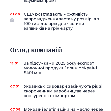
«Сумихімпром»
США розглядають можливість
01.08
запровадження застав у розмірі до
100 тис. доларів для частини
заявників на грін-карту
Огляд компаній
За підсумками 2025 року експорт
15.01
молочної продукції приніс Україні
$401 млн
Українські сировари закінчують рік зі
07.01
скороченням виробництва через
конкуренцію з імпортом
В Україні злетіли ціни на масло через
07.08