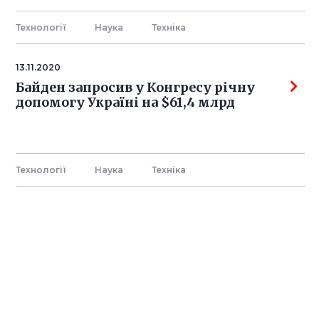
Технології
Наука
Технiка
13.11.2020
Байден запросив у Конгресу річну
допомогу Україні на $61,4 млрд
Технології
Наука
Технiка