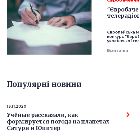
Євробачення
"Євробачен
телерадіо
Європейська м
конкурс "Євроб
української те
Британія
Популярнi новини
13.11.2020
Учёные рассказали, как
формируется погода на планетах
Сатурн и Юпитер