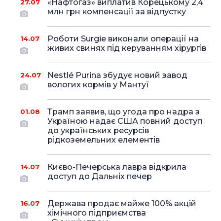
«Нафтогаз» виплатив Корецькому 2,4
27.07
млн грн компенсації за відпустку
Роботи Surgie виконали операції на
14.07
живих свинях під керуванням хірургів
Nestlé Purina збудує новий завод
24.07
вологих кормів у Мантуї
Трамп заявив, що угода про надра з
01.08
Україною надає США повний доступ
до українських ресурсів
рідкоземельних елементів
Києво-Печерська лавра відкрила
14.07
доступ до Дальніх печер
Держава продає майже 100% акцій
16.07
хімічного підприємства