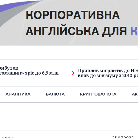
рибуток
Приплив мігрантів до Н
омашин» зріс до 6,5 млн
впав до мінімуму з 2010 р
АНАЛIТИКА
ВАЛЮТА
КРИПТОВАЛЮТА
АК
25.07.2022