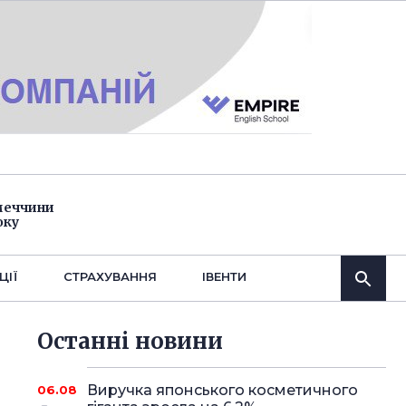
імеччини
оку
ЦІЇ
СТРАХУВАННЯ
IВЕНТИ
Останнi новини
Виручка японського косметичного
06.08