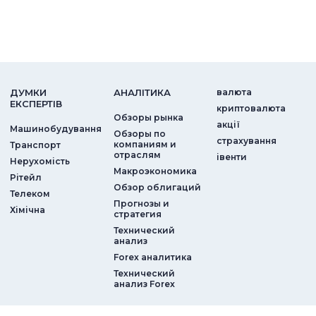
ДУМКИ
АНАЛIТИКА
валюта
ЕКСПЕРТIВ
криптовалюта
Обзоры рынка
акції
Машинобудування
Обзоры по
страхування
компаниям и
Транспорт
отраслям
iвенти
Нерухомість
Макроэкономика
Рітейл
Обзор облигаций
Телеком
Прогнозы и
Хімічна
стратегия
Технический
анализ
Forex аналитика
Технический
анализ Forex