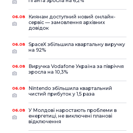
гіганта зросла на 6,2%
Киянам доступний новий онлайн-
06.08
сервіс — замовлення архівних
довідок
SpaceX збільшила квартальну виручку
06.08
на 92%
Виручка Vodafone Україна за півріччя
06.08
зросла на 10,3%
Nintendo збільшила квартальний
06.08
чистий прибуток у 1,5 раза
У Молдові наростають проблеми в
06.08
енергетиці, не виключені планові
відключення