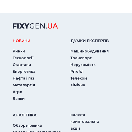
НОВИНИ
ДУМКИ ЕКСПЕРТIВ
Ринки
Машинобудування
Технології
Транспорт
Стартапи
Нерухомість
Енергетика
Рітейл
Нафта і газ
Телеком
Металургія
Хімічна
Агро
Банки
АНАЛIТИКА
валюта
криптовалюта
Обзоры рынка
акції