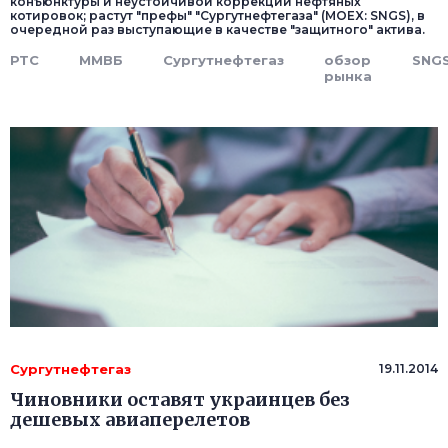
конъюнктуры и неустойчивой коррекции нефтяных
котировок; растут "префы" "Сургутнефтегаза" (MOEX: SNGS), в
очередной раз выступающие в качестве "защитного" актива.
РТС
ММВБ
Сургутнефтегаз
обзор
SNG
рынка
Сургутнефтегаз
19.11.2014
Чиновники оставят украинцев без
дешевых авиаперелетов