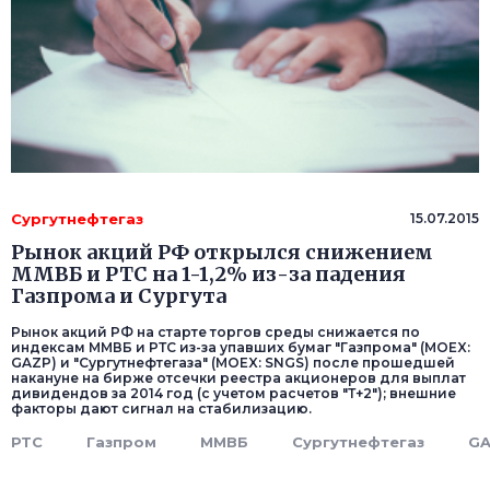
Сургутнефтегаз
15.07.2015
Рынок акций РФ открылся снижением
ММВБ и РТС на 1-1,2% из-за падения
Газпрома и Сургута
Рынок акций РФ на старте торгов среды снижается по
индексам ММВБ и РТС из-за упавших бумаг "Газпрома" (MOEX:
GAZP) и "Сургутнефтегаза" (MOEX: SNGS) после прошедшей
накануне на бирже отсечки реестра акционеров для выплат
дивидендов за 2014 год (с учетом расчетов "Т+2"); внешние
факторы дают сигнал на стабилизацию.
РТС
Газпром
ММВБ
Сургутнефтегаз
G