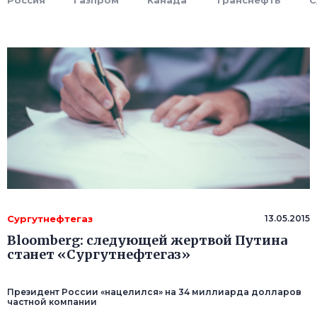
Россия
Газпром
Канада
Транснефть
С
Сургутнефтегаз
13.05.2015
Bloomberg: следующей жертвой Путина
станет «Сургутнефтегаз»
Президент России «нацелился» на 34 миллиарда долларов
частной компании