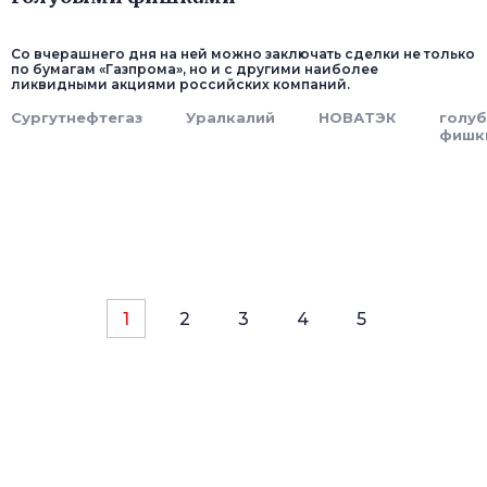
Со вчерашнего дня на ней можно заключать сделки не только
по бумагам «Газпрома», но и с другими наиболее
ликвидными акциями российских компаний.
Сургутнефтегаз
Уралкалий
НОВАТЭК
голу
фишк
1
2
3
4
5