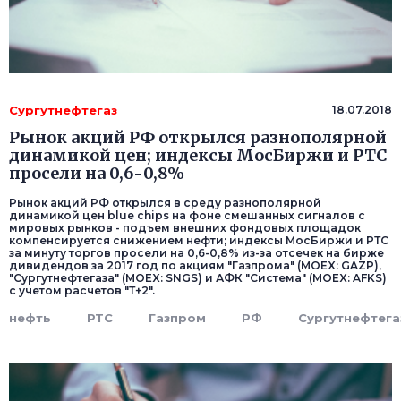
Сургутнефтегаз
18.07.2018
Рынок акций РФ открылся разнополярной
динамикой цен; индексы МосБиржи и РТС
просели на 0,6-0,8%
Рынок акций РФ открылся в среду разнополярной
динамикой цен blue chips на фоне смешанных сигналов с
мировых рынков - подъем внешних фондовых площадок
компенсируется снижением нефти; индексы МосБиржи и РТС
за минуту торгов просели на 0,6-0,8% из-за отсечек на бирже
дивидендов за 2017 год по акциям "Газпрома" (MOEX: GAZP),
"Сургутнефтегаза" (MOEX: SNGS) и АФК "Система" (MOEX: AFKS)
с учетом расчетов "Т+2".
нефть
РТС
Газпром
РФ
Сургутнефтега