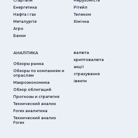
Стартапи
Нерухомість
Енергетика
Рітейл
Нафта і газ
Телеком
Металургія
Хімічна
Агро
Банки
АНАЛIТИКА
валюта
криптовалюта
Обзоры рынка
акції
Обзоры по компаниям и
страхування
отраслям
iвенти
Макроэкономика
Обзор облигаций
Прогнозы и стратегия
Технический анализ
Forex аналитика
Технический анализ
Forex