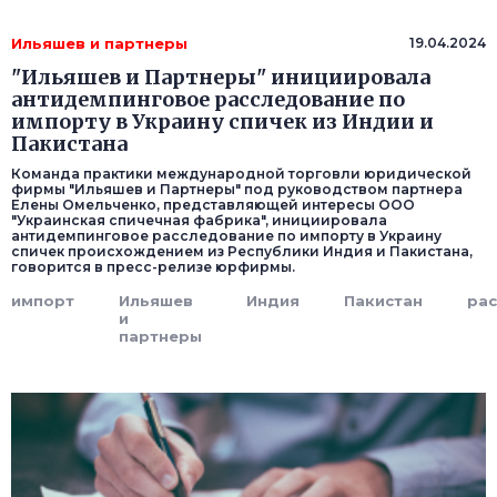
Ильяшев и партнеры
19.04.2024
"Ильяшев и Партнеры" инициировала
антидемпинговое расследование по
импорту в Украину спичек из Индии и
Пакистана
Команда практики международной торговли юридической
фирмы "Ильяшев и Партнеры" под руководством партнера
Елены Омельченко, представляющей интересы ООО
"Украинская спичечная фабрика", инициировала
антидемпинговое расследование по импорту в Украину
спичек происхождением из Республики Индия и Пакистана,
говорится в пресс-релизе юрфирмы.
импорт
Ильяшев
Индия
Пакистан
ра
и
партнеры