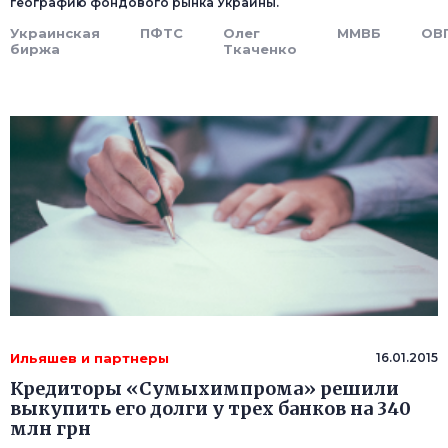
географию фондового рынка Украины.
Украинская
ПФТС
Олег
ММВБ
ОВ
биржа
Ткаченко
Ильяшев и партнеры
16.01.2015
Кредиторы «Сумыхимпрома» решили
выкупить его долги у трех банков на 340
млн грн