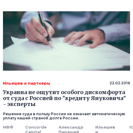
Ильяшев и партнеры
22.02.2016
Украина не ощутит особого дискомфорта
от суда с Россией по "кредиту Януковича"
- эксперты
Решение суда в пользу России не означает автоматическую
уплату нашей страной долга России.
МВФ
Concorde
Александр
Ильяшев
I
Capital
Паращий
и