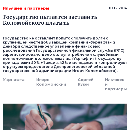
Ильяшев и партнеры
10.12.2014
Государство пытается заставить
Коломойского платить
Государство не оставляет попыток получить долги с
крупнейшей нефтедобывающей компании «Укрнафта». 2
декабря следственное управление финансовых
расследований Государственной фискальной службы (ГФС)
зарегистрировало дело о злоупотреблении служебными
полномочиями должностных лиц «Укрнафти» (государству
принадлежит 50 % + 1 акция, 42 % и менеджмент контролируют
структуры председателя Днепропетровской областной
государственной администрации Игоря Коломойского).
Укрнафта
Игорь
Сергей
Ильяшев
Коломойский
Куюн
и
партнеры