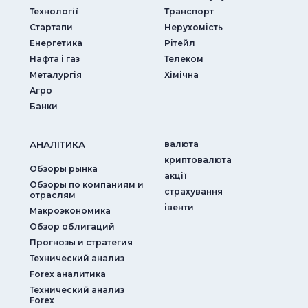
Технології
Транспорт
Стартапи
Нерухомість
Енергетика
Рітейл
Нафта і газ
Телеком
Металургія
Хімічна
Агро
Банки
АНАЛIТИКА
валюта
криптовалюта
Обзоры рынка
акції
Обзоры по компаниям и
страхування
отраслям
iвенти
Макроэкономика
Обзор облигаций
Прогнозы и стратегия
Технический анализ
Forex аналитика
Технический анализ
Forex