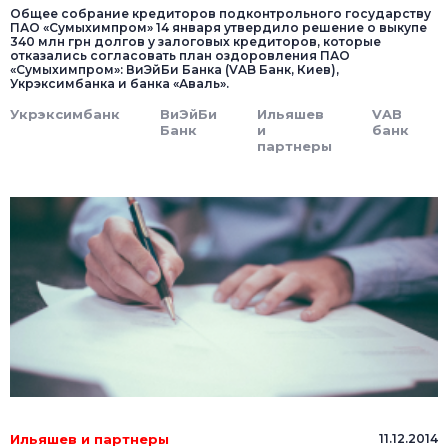
Общее собрание кредиторов подконтрольного государству
ПАО «Сумыхимпром» 14 января утвердило решение о выкупе
340 млн грн долгов у залоговых кредиторов, которые
отказались согласовать план оздоровления ПАО
«Сумыхимпром»: ВиЭйБи Банка (VAB Банк, Киев),
Укрэксимбанка и банка «Аваль».
Укрэксимбанк
ВиЭйБи
Ильяшев
VAB
Банк
и
банк
партнеры
Ильяшев и партнеры
11.12.2014