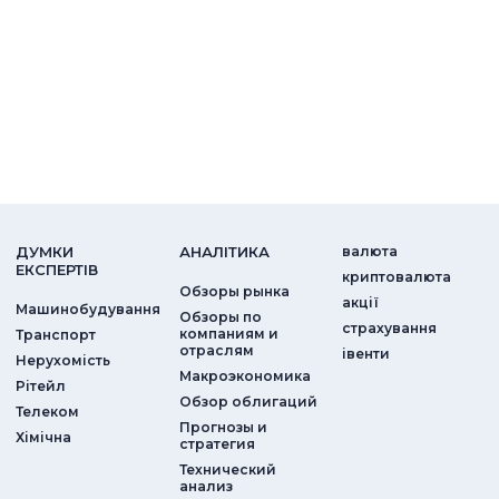
ДУМКИ
АНАЛIТИКА
валюта
ЕКСПЕРТIВ
криптовалюта
Обзоры рынка
акції
Машинобудування
Обзоры по
страхування
компаниям и
Транспорт
отраслям
iвенти
Нерухомість
Макроэкономика
Рітейл
Обзор облигаций
Телеком
Прогнозы и
Хімічна
стратегия
Технический
анализ