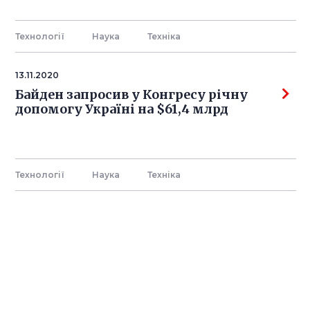
Технології
Наука
Технiка
13.11.2020
Байден запросив у Конгресу річну
допомогу Україні на $61,4 млрд
Технології
Наука
Технiка