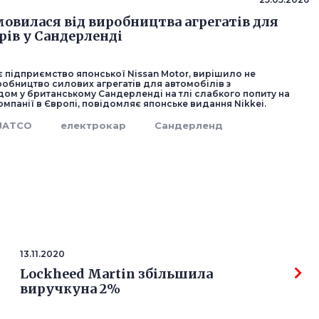
мовилася від виробництва агрегатів для
рів у Сандерленді
 підприємство японської Nissan Motor, вирішило не
робництво силових агрегатів для автомобілів з
ом у британському Сандерленді на тлі слабкого попиту на
мпанії в Європі, повідомляє японське видання Nikkei.
JATCO
електрокар
Сандерленд
13.11.2020
Lockheed Martin збільшила
виручкуна 2%