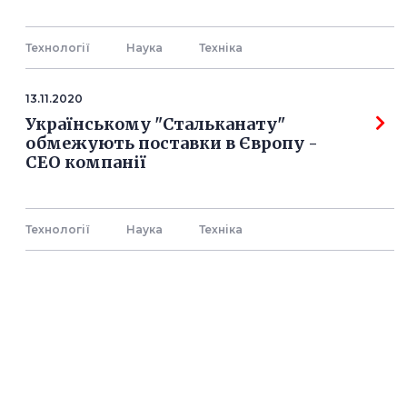
Технології
Наука
Технiка
13.11.2020
Українському "Стальканату"
обмежують поставки в Європу -
СЕО компанії
Технології
Наука
Технiка