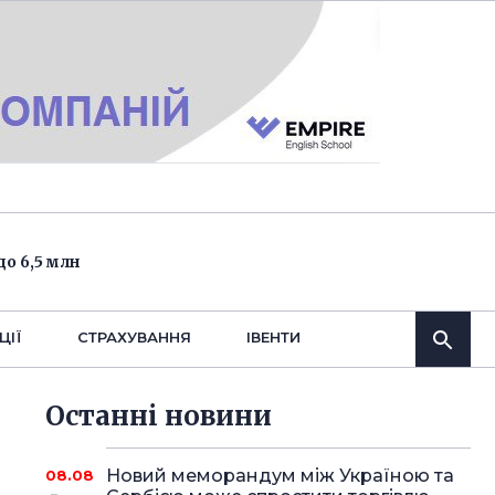
о 6,5 млн
ЦІЇ
СТРАХУВАННЯ
IВЕНТИ
Останнi новини
Новий меморандум між Україною та
08.08