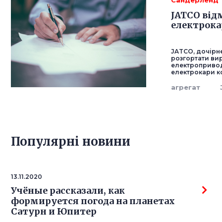
Сандерленд
JATCO від
електрока
JATCO, дочірнє
розгортати ви
електропривод
електрокари ко
агрегат
Популярнi новини
13.11.2020
Учёные рассказали, как
формируется погода на планетах
Сатурн и Юпитер