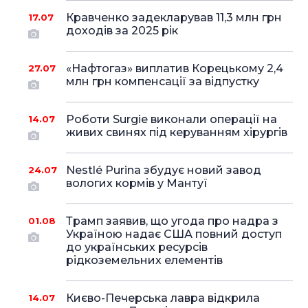
Кравченко задекларував 11,3 млн грн
17.07
доходів за 2025 рік
«Нафтогаз» виплатив Корецькому 2,4
27.07
млн грн компенсації за відпустку
Роботи Surgie виконали операції на
14.07
живих свинях під керуванням хірургів
Nestlé Purina збудує новий завод
24.07
вологих кормів у Мантуї
Трамп заявив, що угода про надра з
01.08
Україною надає США повний доступ
до українських ресурсів
рідкоземельних елементів
Києво-Печерська лавра відкрила
14.07