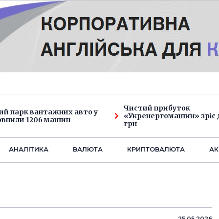
Чистий прибуток
ий парк вантажних авто у
«Укренергомашин» зріс д
овнили 1206 машин
грн
АНАЛIТИКА
ВАЛЮТА
КРИПТОВАЛЮТА
АК
25.05.2026