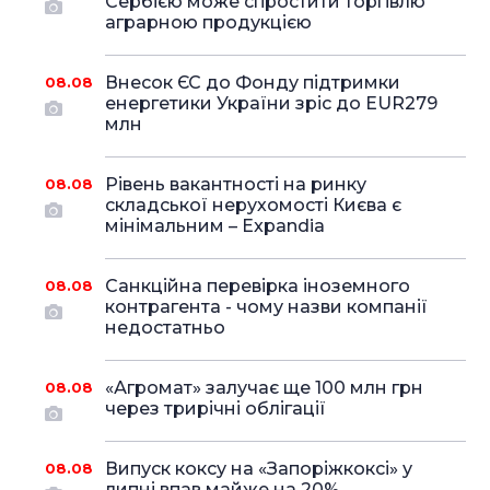
Сербією може спростити торгівлю
аграрною продукцією
Внесок ЄС до Фонду підтримки
08.08
енергетики України зріс до EUR279
млн
Рівень вакантності на ринку
08.08
складської нерухомості Києва є
мінімальним – Expandia
Санкційна перевірка іноземного
08.08
контрагента - чому назви компанії
недостатньо
«Агромат» залучає ще 100 млн грн
08.08
через трирічні облігації
Випуск коксу на «Запоріжкоксі» у
08.08
липні впав майже на 20%