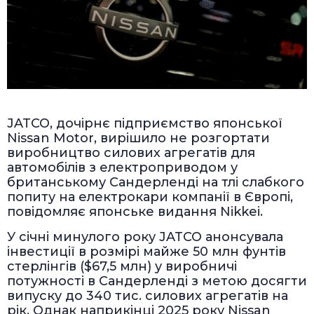
JATCO, дочірнє підприємство японської
Nissan Motor, вирішило не розгортати
виробництво силових агрегатів для
автомобілів з електроприводом у
британському Сандерленді на тлі слабкого
попиту на електрокари компанії в Європі,
повідомляє японське видання Nikkei.
У січні минулого року JATCO анонсувала
інвестиції в розмірі майже 50 млн фунтів
стерлінгів ($67,5 млн) у виробничі
потужності в Сандерленді з метою досягти
випуску до 340 тис. силових агрегатів на
рік. Однак наприкінці 2025 року Nissan