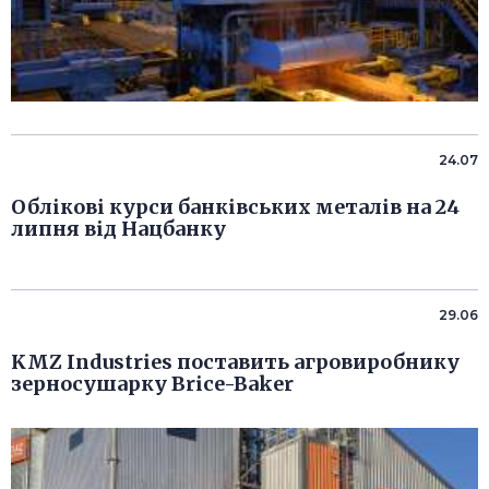
24.07
Облікові курси банківських металів на 24
липня від Нацбанку
29.06
KMZ Industries поставить агровиробнику
зерносушарку Brice-Baker