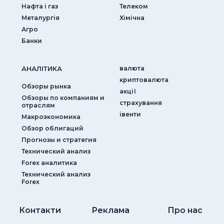
Нафта і газ
Телеком
Металургія
Хімічна
Агро
Банки
АНАЛIТИКА
валюта
криптовалюта
Обзоры рынка
акції
Обзоры по компаниям и
страхування
отраслям
iвенти
Макроэкономика
Обзор облигаций
Прогнозы и стратегия
Технический анализ
Forex аналитика
Технический анализ
Forex
Контакти
Реклама
Про нас