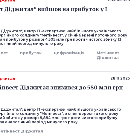
джитал
т Діджитал" вийшов на прибуток у I
 Діджитал", центр IT-експертизи найбільшого українського
ргійного холдингу "Метінвест", у січні-березні поточного року
й прибуток у розмірі 4,505 млн грн проти чистого збитку 13
логічний період минулого року.
вест
прибуток
цифровізація
Метінвест
Діджитал
джитал
28.11.2025
інвест Діджитал знизився до 580 млн грн
 Діджитал", центр IT-експертизи найбільшого українського
ргійного холдингу "Метінвест", в січні-вересні цього року
й збиток у розмірі 9,894 млн грн проти чистого прибутку
 за аналогічний період минулого року.
етінвест Діджитал