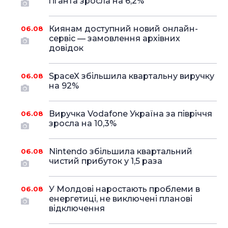
гіганта зросла на 6,2%
Киянам доступний новий онлайн-
06.08
сервіс — замовлення архівних
довідок
SpaceX збільшила квартальну виручку
06.08
на 92%
Виручка Vodafone Україна за півріччя
06.08
зросла на 10,3%
Nintendo збільшила квартальний
06.08
чистий прибуток у 1,5 раза
У Молдові наростають проблеми в
06.08
енергетиці, не виключені планові
відключення