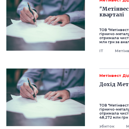
Метінвест Ді
"Метінвес
кварталі
ТОВ "Метінвест
гірничо-металу
отримала чисти
млн грн за ана
IT
Метін
Метінвест Ді
Дохід Мет
ТОВ "Метінвест
гірничо-металу
отримала чисти
48,272 млн грн
збиток
М