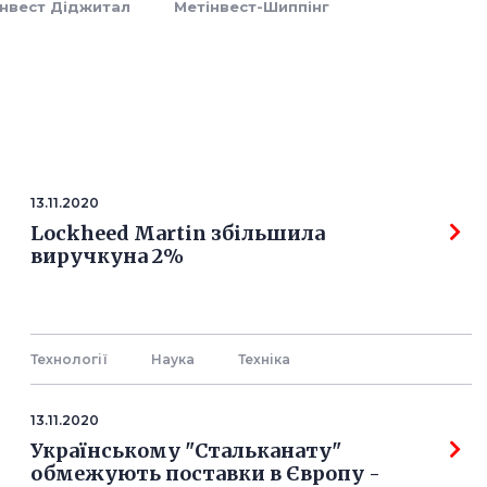
інвест Діджитал
Метінвест-Шиппінг
13.11.2020
Lockheed Martin збільшила
виручкуна 2%
Технології
Наука
Технiка
13.11.2020
Українському "Стальканату"
обмежують поставки в Європу -