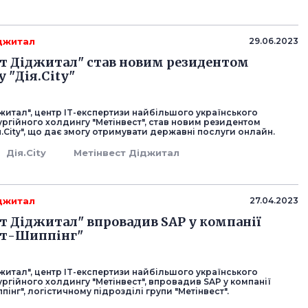
джитал
29.06.2023
т Діджитал" став новим резидентом
 "Дія.City"
житал", центр IT-експертизи найбільшого українського
ргійного холдингу "Метінвест", став новим резидентом
я.City", що дає змогу отримувати державні послуги онлайн.
Дія.City
Метінвест Діджитал
джитал
27.04.2023
т Діджитал" впровадив SAP у компанії
ст-Шиппінг"
житал", центр IT-експертизи найбільшого українського
ргійного холдингу "Метінвест", впровадив SAP у компанії
пінг", логістичному підрозділі групи "Метінвест".