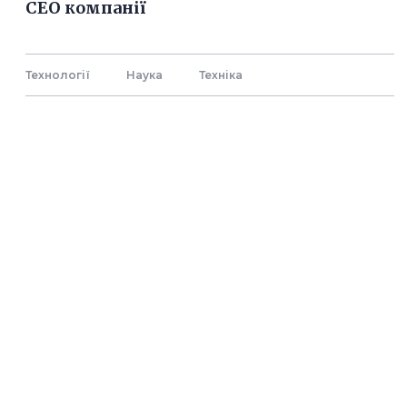
СЕО компанії
Технології
Наука
Технiка