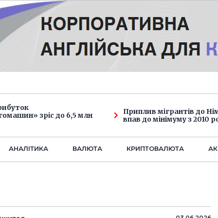
рибуток
Приплив мігрантів до Н
омашин» зріс до 6,5 млн
впав до мінімуму з 2010 р
АНАЛIТИКА
ВАЛЮТА
КРИПТОВАЛЮТА
АК
03.06.2026