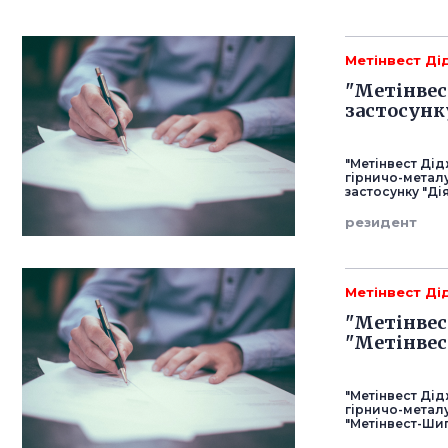
Метінвест Ді
"Метінвес
застосунку
"Метінвест Дід
гірничо-металу
застосунку "Ді
резидент
Метінвест Ді
"Метінвес
"Метінве
"Метінвест Дід
гірничо-металу
"Метінвест-Шип