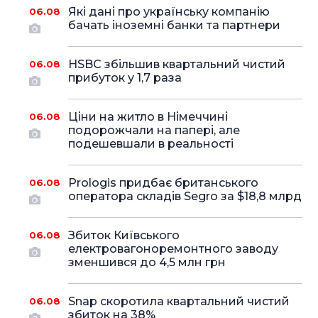
Які дані про українську компанію
06.08
бачать іноземні банки та партнери
HSBC збільшив квартальний чистий
06.08
прибуток у 1,7 раза
Ціни на житло в Німеччині
06.08
подорожчали на папері, але
подешевшали в реальності
Prologis придбає британського
06.08
оператора складів Segro за $18,8 млрд
Збиток Київського
06.08
електровагоноремонтного заводу
зменшився до 4,5 млн грн
Snap скоротила квартальний чистий
06.08
збиток на 38%