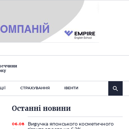
імеччини
оку
ЦІЇ
СТРАХУВАННЯ
IВЕНТИ
Останнi новини
Виручка японського косметичного
06.08