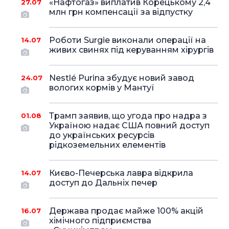
«Нафтогаз» виплатив Корецькому 2,4
27.07
млн грн компенсації за відпустку
Роботи Surgie виконали операції на
14.07
живих свинях під керуванням хірургів
Nestlé Purina збудує новий завод
24.07
вологих кормів у Мантуї
Трамп заявив, що угода про надра з
01.08
Україною надає США повний доступ
до українських ресурсів
рідкоземельних елементів
Києво-Печерська лавра відкрила
14.07
доступ до Дальніх печер
Держава продає майже 100% акцій
16.07
хімічного підприємства