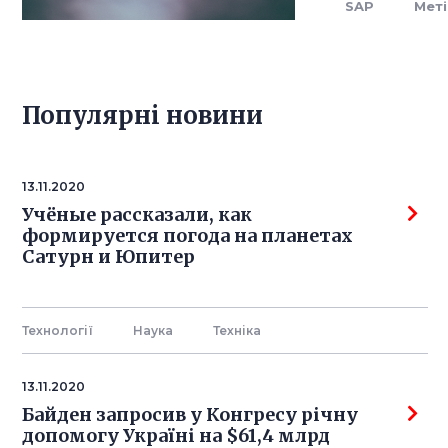
SAP
Мет
Популярнi новини
13.11.2020
Учёные рассказали, как
формируется погода на планетах
Сатурн и Юпитер
Технології
Наука
Технiка
13.11.2020
Байден запросив у Конгресу річну
допомогу Україні на $61,4 млрд