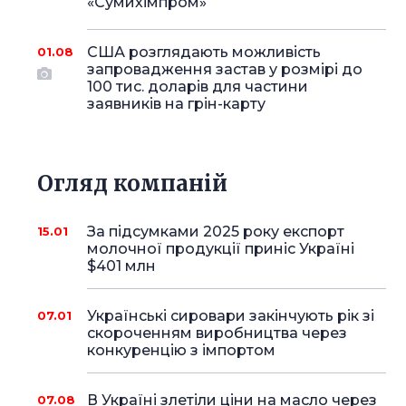
«Сумихімпром»
США розглядають можливість
01.08
запровадження застав у розмірі до
100 тис. доларів для частини
заявників на грін-карту
Огляд компаній
За підсумками 2025 року експорт
15.01
молочної продукції приніс Україні
$401 млн
Українські сировари закінчують рік зі
07.01
скороченням виробництва через
конкуренцію з імпортом
В Україні злетіли ціни на масло через
07.08