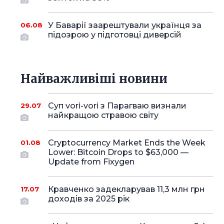
У Баварії заарештували українця за
06.08
підозрою у підготовці диверсій
Найважливіші новини
Суп vori-vori з Парагваю визнали
29.07
найкращою стравою світу
Cryptocurrency Market Ends the Week
01.08
Lower: Bitcoin Drops to $63,000 —
Update from Fixygen
Кравченко задекларував 11,3 млн грн
17.07
доходів за 2025 рік