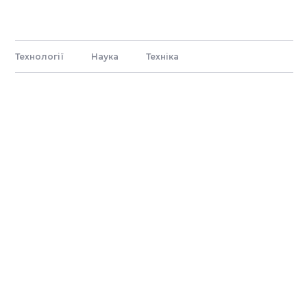
Технології
Наука
Технiка