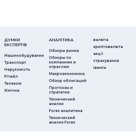
ДУМКИ
АНАЛIТИКА
валюта
ЕКСПЕРТIВ
криптовалюта
Обзоры рынка
акції
Машинобудування
Обзоры по
страхування
компаниям и
Транспорт
отраслям
iвенти
Нерухомість
Макроэкономика
Рітейл
Обзор облигаций
Телеком
Прогнозы и
Хімічна
стратегия
Технический
анализ
Forex аналитика
Технический
анализ Forex