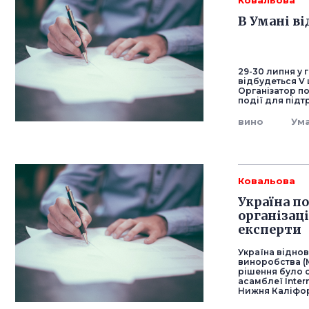
Ковальова
В Умані ві
29-30 липня у 
відбудеться V 
Організатор по
події для підт
вино
Ум
Ковальова
Україна п
організац
експерти
Україна відно
виноробства (М
рішення було 
асамблеї Intern
Нижня Каліфорн