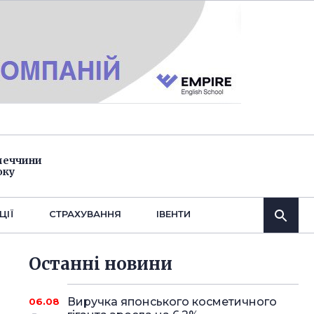
імеччини
оку
ЦІЇ
СТРАХУВАННЯ
IВЕНТИ
Останнi новини
Виручка японського косметичного
06.08