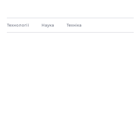
Технології
Наука
Технiка