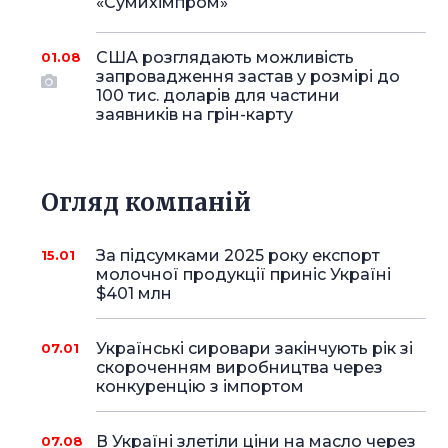
«Сумихімпром»
США розглядають можливість
01.08
запровадження застав у розмірі до
100 тис. доларів для частини
заявників на грін-карту
Огляд компаній
За підсумками 2025 року експорт
15.01
молочної продукції приніс Україні
$401 млн
Українські сировари закінчують рік зі
07.01
скороченням виробництва через
конкуренцію з імпортом
В Україні злетіли ціни на масло через
07.08