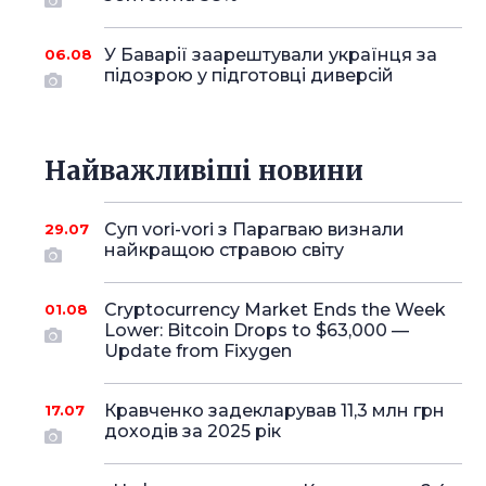
У Баварії заарештували українця за
06.08
підозрою у підготовці диверсій
Найважливіші новини
Суп vori-vori з Парагваю визнали
29.07
найкращою стравою світу
Cryptocurrency Market Ends the Week
01.08
Lower: Bitcoin Drops to $63,000 —
Update from Fixygen
Кравченко задекларував 11,3 млн грн
17.07
доходів за 2025 рік