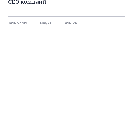
СЕО компанії
Технології
Наука
Технiка