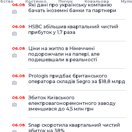
бство
Костенко
Пінчук
Ковальова
Мулю
Які дані про українську компанію
06.08
бачать іноземні банки та партнери
HSBC збільшив квартальний чистий
06.08
прибуток у 1,7 раза
Ціни на житло в Німеччині
06.08
подорожчали на папері, але
подешевшали в реальності
Prologis придбає британського
06.08
оператора складів Segro за $18,8 млрд
Збиток Київського
06.08
електровагоноремонтного заводу
зменшився до 4,5 млн грн
Snap скоротила квартальний чистий
06.08
збиток на 38%