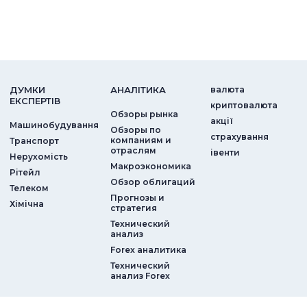
ДУМКИ
АНАЛIТИКА
валюта
ЕКСПЕРТIВ
криптовалюта
Обзоры рынка
акції
Машинобудування
Обзоры по
страхування
компаниям и
Транспорт
отраслям
iвенти
Нерухомість
Макроэкономика
Рітейл
Обзор облигаций
Телеком
Прогнозы и
Хімічна
стратегия
Технический
анализ
Forex аналитика
Технический
анализ Forex