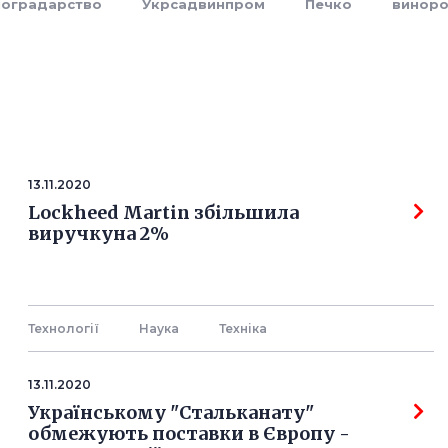
ноградарство
Укрсадвинпром
Печко
виноро
13.11.2020
Lockheed Martin збільшила
виручкуна 2%
Технології
Наука
Технiка
13.11.2020
Українському "Стальканату"
обмежують поставки в Європу -