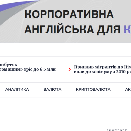
рибуток
Приплив мігрантів до Н
омашин» зріс до 6,5 млн
впав до мінімуму з 2010 р
АНАЛIТИКА
ВАЛЮТА
КРИПТОВАЛЮТА
АК
16.07.2023