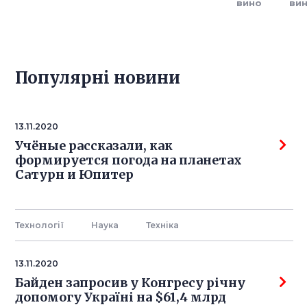
вино
ви
Популярнi новини
13.11.2020
Учёные рассказали, как
формируется погода на планетах
Сатурн и Юпитер
Технології
Наука
Технiка
13.11.2020
Байден запросив у Конгресу річну
допомогу Україні на $61,4 млрд