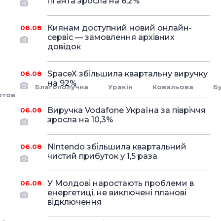
гіганта зросла на 6,2%
Киянам доступний новий онлайн-
06.08
сервіс — замовлення архівних
довідок
SpaceX збільшила квартальну виручку
06.08
на 92%
Благополучна
Уракін
Ковальова
Б
ртов
Виручка Vodafone Україна за півріччя
06.08
зросла на 10,3%
Nintendo збільшила квартальний
06.08
чистий прибуток у 1,5 раза
У Молдові наростають проблеми в
06.08
енергетиці, не виключені планові
відключення