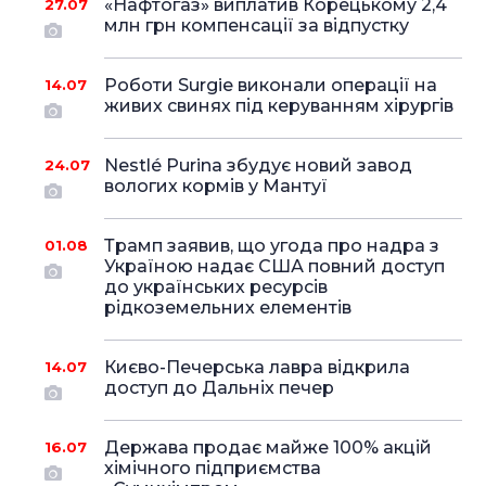
«Нафтогаз» виплатив Корецькому 2,4
27.07
млн грн компенсації за відпустку
Роботи Surgie виконали операції на
14.07
живих свинях під керуванням хірургів
Nestlé Purina збудує новий завод
24.07
вологих кормів у Мантуї
Трамп заявив, що угода про надра з
01.08
Україною надає США повний доступ
до українських ресурсів
рідкоземельних елементів
Києво-Печерська лавра відкрила
14.07
доступ до Дальніх печер
Держава продає майже 100% акцій
16.07
хімічного підприємства