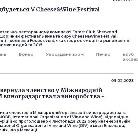
дбудеться V Cheese&Wine Festival
готельно-ресторанному комплексі Forest Club Sherwood
щорічний фестиваль вина та сиру Cheese&Wine Festival.
дії – компанія Focus event, яка створює емоції та різноманітні
римки людей та ЗСУ!
ань
Бойко
Укрсадвинпром
Печко
клуб
экспе
09.02.2023
овернула членство у Міжнародній
ії виноградарства та виноробства -
вила членство в Міжнародній організації виноградарства та
ОВВ, International Organisation of Vine and Wine), відповідне
офіційно проголошено 4 листопада 2022 року на Генеральній
ational Organisation of Vine and Wine (OIV) в місті Енсенада,
ія, що у Мексиці.