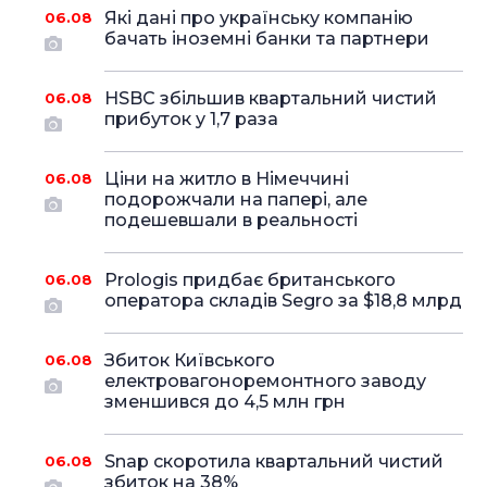
Які дані про українську компанію
06.08
бачать іноземні банки та партнери
HSBC збільшив квартальний чистий
06.08
прибуток у 1,7 раза
Ціни на житло в Німеччині
06.08
подорожчали на папері, але
подешевшали в реальності
Prologis придбає британського
06.08
оператора складів Segro за $18,8 млрд
Збиток Київського
06.08
електровагоноремонтного заводу
зменшився до 4,5 млн грн
Snap скоротила квартальний чистий
06.08
збиток на 38%