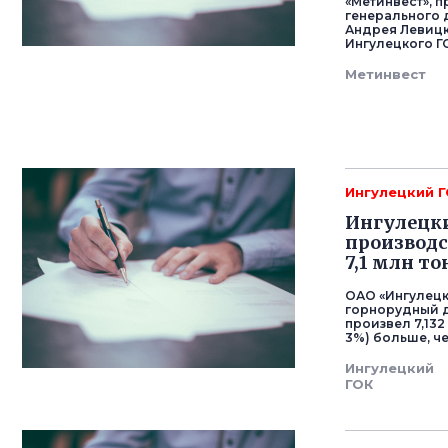
«Метинвест», 
генерального 
Андрея Левицк
Ингулецкого Г
Метинвест
Ингулецкий 
Ингулецки
производс
7,1 млн то
ОАО «Ингулецк
горнорудный д
произвел 7,132
3%) больше, че
Ингулецкий
ГОК