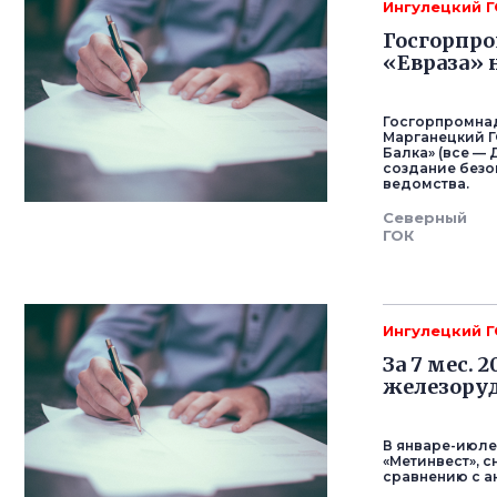
Ингулецкий 
Госгорпро
«Евраза» 
Госгорпромна
Марганецкий Г
Балка» (все —
создание безо
ведомства.
Северный
ГОК
Ингулецкий 
За 7 мес. 
железору
В январе-июле 
«Метинвест», 
сравнению с 