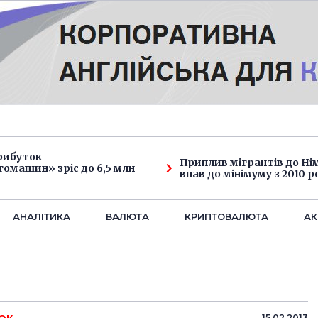
рибуток
Приплив мігрантів до Н
омашин» зріс до 6,5 млн
впав до мінімуму з 2010 р
АНАЛIТИКА
ВАЛЮТА
КРИПТОВАЛЮТА
АК
15.02.2013