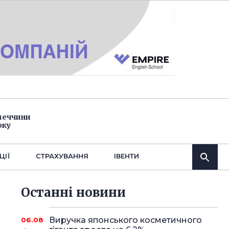
імеччини
оку
ЦІЇ
СТРАХУВАННЯ
IВЕНТИ
Останнi новини
Виручка японського косметичного
06.08