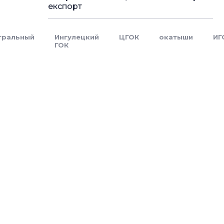
експорт
тральный
Ингулецкий
ЦГОК
окатыши
ИГ
ГОК