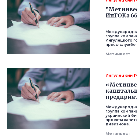
Ингулецкий 
”Метинвест
ИнГОКа 66
Международна
группа компани
Ингулецкого г
пресс-службе 
Метинвест
Ингулецкий 
«Метинвес
капиталь
предприят
Международна
группа компан
украинский би
проекты капи
дивизиона.
Метинвест