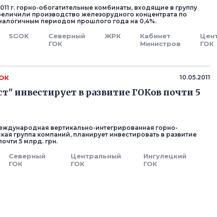
011 г. горно-обогатительные комбинаты, входящие в группу
увеличили производство железорудного концентрата по
налогичным периодом прошлого года на 0,4%.
SGOK
Северный
ЖРК
Кабинет
Цен
ГОК
Министров
ГОК
ГОК
10.05.2011
т" инвестирует в развитие ГОКов почти 5
международная вертикально-интегрированная горно-
кая группа компаний, планирует инвестировать в развитие
 почти 5 млрд. грн.
Северный
Центральный
Ингулецкий
ГОК
ГОК
ГОК