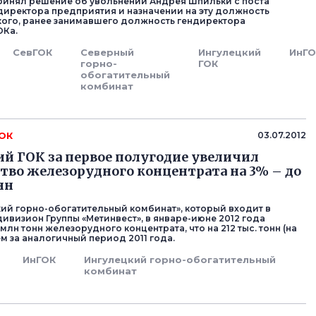
принял решение об увольнении Андрея Шпильки с поста
директора предприятия и назначении на эту должность
ого, ранее занимавшего должность гендиректора
ОКа.
СевГОК
Северный
Ингулецкий
ИнГО
горно-
ГОК
обогатительный
комбинат
ГОК
03.07.2012
й ГОК за первое полугодие увеличил
тво железорудного концентрата на 3% – до
нн
ий горно-обогатительный комбинат», который входит в
ивизион Группы «Метинвест», в январе-июне 2012 года
 млн тонн железорудного концентрата, что на 212 тыс. тонн (на
м за аналогичный период 2011 года.
ИнГОК
Ингулецкий горно-обогатительный
комбинат