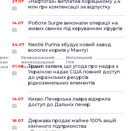
«Нафтогаз» виплатив Корецькому 2,4
27.07
млн грн компенсації за відпустку
Роботи Surgie виконали операції на
14.07
живих свинях під керуванням хірургів
Nestlé Purina збудує новий завод
24.07
вологих кормів у Мантуї
раз-
Криворожский
Ингулецкий
хая
железорудный
ГОК
Трамп заявив, що угода про надра з
01.08
алка
комбинат
Україною надає США повний доступ
до українських ресурсів
рідкоземельних елементів
Києво-Печерська лавра відкрила
14.07
доступ до Дальніх печер
Держава продає майже 100% акцій
16.07
хімічного підприємства