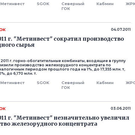
Метинвест
SGOK
Северный
Кабмин
ЖР
ГОК
ГОК
04.07.2011
2011 г. "Метинвест" сократил производство
дного сырья
2011 г. горно-обогатительные комбинаты, входящие в группу
снизили производство железорудного концентрата по
алогичным периодом прошлого года на 1%, до 17,355 млн. т,
%, до 6,170 млн. т.
Метинвест
SGOK
Северный
Кабмин
ЖР
ГОК
ГОК
03.06.2011
2011 г. "Метинвест" незначительно увеличил
тво железорудного концентрата