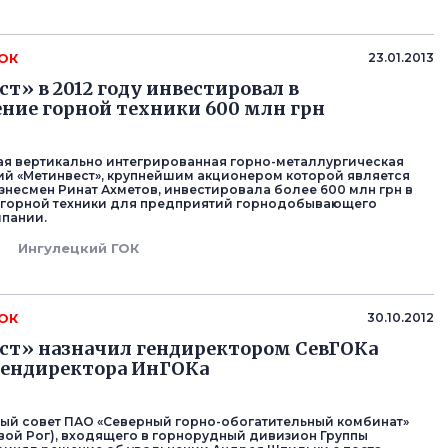
ГОК
23.01.2013
т» в 2012 году инвестировал в
ние горной техники 600 млн грн
я вертикально интегрированная горно-металлургическая
ий «Метинвест», крупнейшим акционером которой является
знесмен Ринат Ахметов, инвестировала более 600 млн грн в
 горной техники для предприятий горнодобывающего
пании.
Ингулецкий ГОК
ГОК
30.10.2012
ст» назначил гендиректором СевГОКа
гендиректора ИнГОКа
й совет ПАО «Северный горно-обогатительный комбинат»
ривой Рог), входящего в горнорудный дивизион Группы