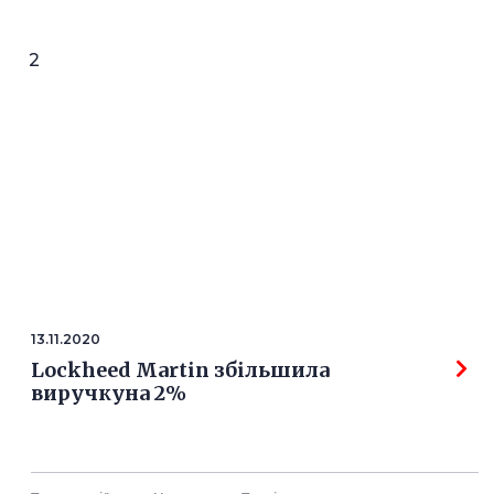
2
13.11.2020
Lockheed Martin збільшила
виручкуна 2%