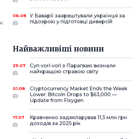
У Баварії заарештували українця за
06.08
підозрою у підготовці диверсій
К
Найважливіші новини
Суп vori-vori з Парагваю визнали
29.07
найкращою стравою світу
Cryptocurrency Market Ends the Week
01.08
Lower: Bitcoin Drops to $63,000 —
Update from Fixygen
Кравченко задекларував 11,3 млн грн
17.07
доходів за 2025 рік