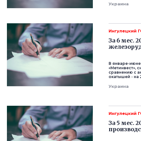
Украина
Ингулецкий 
За 6 мес. 
железору
В январе-июне 
«Метинвест», 
сравнению с ан
окатышей - на 2
Украина
Ингулецкий 
За 5 мес. 
производс