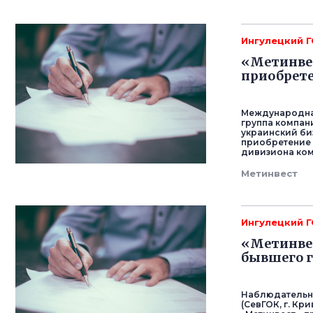
Ингулецкий 
«Метинвес
приобрете
Международна
группа компан
украинский би
приобретение
дивизиона ком
Метинвест
Ингулецкий 
«Метинве
бывшего 
Наблюдательны
(СевГОК, г. К