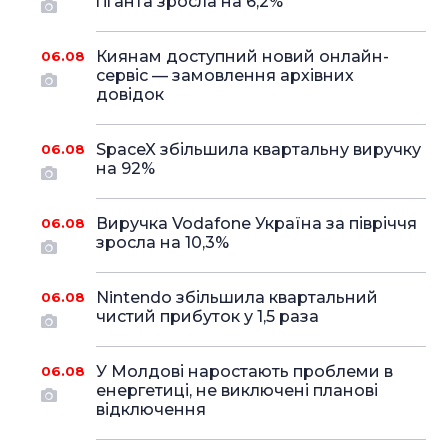
гіганта зросла на 6,2%
Киянам доступний новий онлайн-
06.08
сервіс — замовлення архівних
довідок
SpaceX збільшила квартальну виручку
06.08
на 92%
Виручка Vodafone Україна за півріччя
06.08
зросла на 10,3%
Nintendo збільшила квартальний
06.08
чистий прибуток у 1,5 раза
У Молдові наростають проблеми в
06.08
енергетиці, не виключені планові
відключення