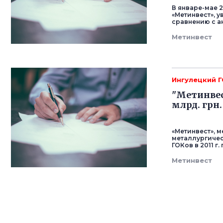
В январе-мае 2
«Метинвест», 
сравнению с а
Метинвест
Ингулецкий 
"Метинвес
млрд. грн.
«Метинвест», 
металлургичес
ГОКов в 2011 г.
Метинвест