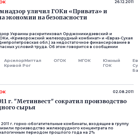
ГОК
26.12.2011
мнадзор уличил ГОКи «Привата» и
на экономии на безопасности
дзор Украины раскритиковал Орджоникидзевский и
ОКи, «Криворожский железорудный комбинат» и «Евраз-Сухая
 Днепропетровская обл.) за недостаточное финансирование в
пасных условий труда. Об этом говорится в сообщении
АрселорМиттал
ОГОК
МГОК
Южный
Ев
Кривой Рог
ГОК
Су
Б
ГОК
02.08.2011
2011 г. "Метинвест" сократил производство
дного сырья
2011 г. горно-обогатительные комбинаты, входящие в группу
снизили производство железорудного концентрата по
аналогичным периодом прошлого года на 2%