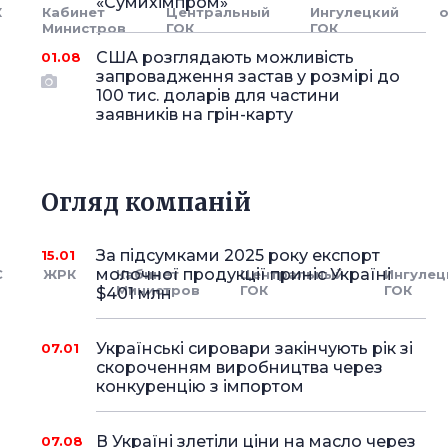
«Сумихімпром»
К
Кабинет
Центральный
Ингулецкий
Министров
ГОК
ГОК
США розглядають можливість
01.08
запровадження застав у розмірі до
100 тис. доларів для частини
заявників на грін-карту
Огляд компаній
За підсумками 2025 року експорт
15.01
молочної продукції приніс Україні
С
ЖРК
Кабинет
Центральный
Ингулец
Министров
ГОК
ГОК
$401 млн
Українські сировари закінчують рік зі
07.01
скороченням виробництва через
конкуренцію з імпортом
В Україні злетіли ціни на масло через
07.08