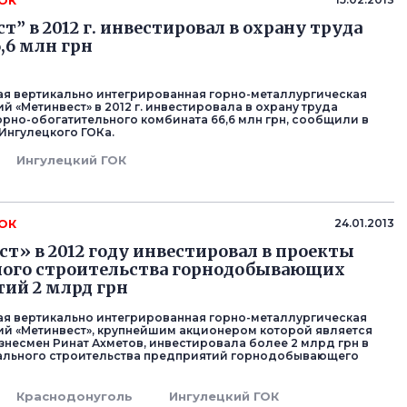
ГОК
” в 2012 г. инвестировал в охрану труда
,6 млн грн
я вертикально интегрированная горно-металлургическая
й «Метинвест» в 2012 г. инвестировала в охрану труда
орно-обогатительного комбината 66,6 млн грн, сообщили в
Ингулецкого ГОКа.
Ингулецкий ГОК
ГОК
24.01.2013
т» в 2012 году инвестировал в проекты
ного строительства горнодобывающих
ий 2 млрд грн
я вертикально интегрированная горно-металлургическая
ий «Метинвест», крупнейшим акционером которой является
знесмен Ринат Ахметов, инвестировала более 2 млрд грн в
тального строительства предприятий горнодобывающего
Краснодонуголь
Ингулецкий ГОК