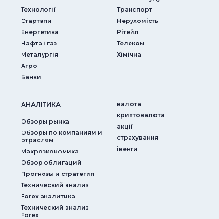
Технології
Транспорт
Стартапи
Нерухомість
Енергетика
Рітейл
Нафта і газ
Телеком
Металургія
Хімічна
Агро
Банки
АНАЛIТИКА
валюта
криптовалюта
Обзоры рынка
акції
Обзоры по компаниям и
страхування
отраслям
iвенти
Макроэкономика
Обзор облигаций
Прогнозы и стратегия
Технический анализ
Forex аналитика
Технический анализ
Forex