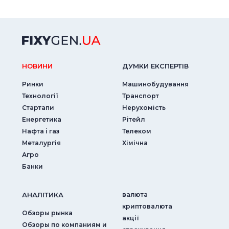
НОВИНИ
ДУМКИ ЕКСПЕРТIВ
Ринки
Машинобудування
Технології
Транспорт
Стартапи
Нерухомість
Енергетика
Рітейл
Нафта і газ
Телеком
Металургія
Хімічна
Агро
Банки
АНАЛIТИКА
валюта
криптовалюта
Обзоры рынка
акції
Обзоры по компаниям и