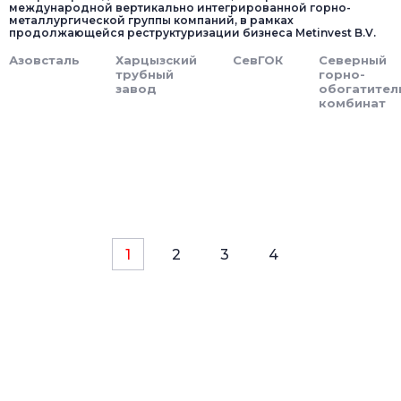
международной вертикально интегрированной горно-
металлургической группы компаний, в рамках
продолжающейся реструктуризации бизнеса Metinvest B.V.
Азовсталь
Харцызский
СевГОК
Северный
трубный
горно-
завод
обогатител
комбинат
1
2
3
4