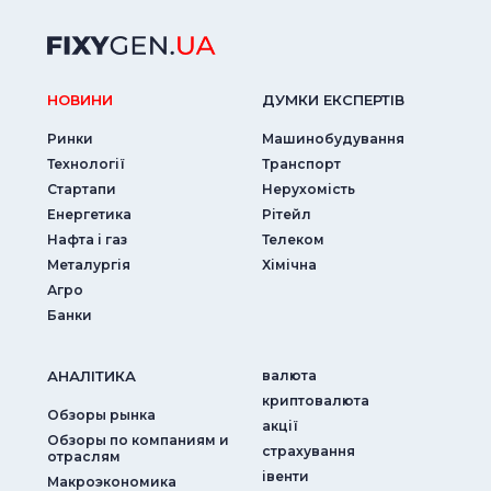
НОВИНИ
ДУМКИ ЕКСПЕРТIВ
Ринки
Машинобудування
Технології
Транспорт
Стартапи
Нерухомість
Енергетика
Рітейл
Нафта і газ
Телеком
Металургія
Хімічна
Агро
Банки
АНАЛIТИКА
валюта
криптовалюта
Обзоры рынка
акції
Обзоры по компаниям и
страхування
отраслям
iвенти
Макроэкономика