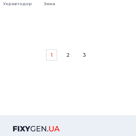
Укравтодор
Зима
1
2
3