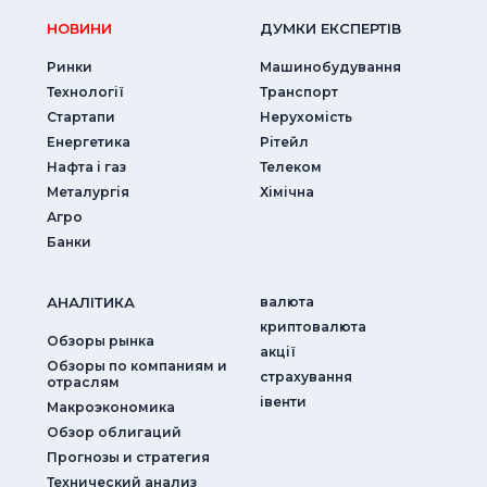
НОВИНИ
ДУМКИ ЕКСПЕРТIВ
Ринки
Машинобудування
Технології
Транспорт
Стартапи
Нерухомість
Енергетика
Рітейл
Нафта і газ
Телеком
Металургія
Хімічна
Агро
Банки
АНАЛIТИКА
валюта
криптовалюта
Обзоры рынка
акції
Обзоры по компаниям и
страхування
отраслям
iвенти
Макроэкономика
Обзор облигаций
Прогнозы и стратегия
Технический анализ