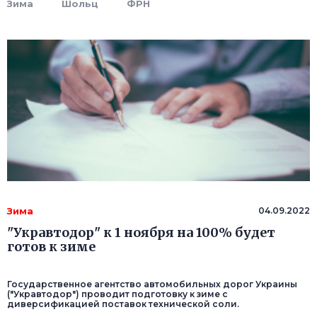
Зима
Шольц
ФРН
Зима
04.09.2022
"Укравтодор" к 1 ноября на 100% будет
готов к зиме
Государственное агентство автомобильных дорог Украины
("Укравтодор") проводит подготовку к зиме с
диверсификацией поставок технической соли.