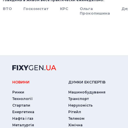
ВТО
Госкомстат
КРС
Ольга
Де
Прокопишина
НОВИНИ
ДУМКИ ЕКСПЕРТIВ
Ринки
Машинобудування
Технології
Транспорт
Стартапи
Нерухомість
Енергетика
Рітейл
Нафта і газ
Телеком
Металургія
Хімічна