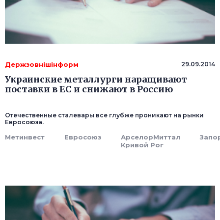
Держзовнішінформ
29.09.2014
Украинские металлурги наращивают
поставки в ЕС и снижают в Россию
Отечественные сталевары все глубже проникают на рынки
Евросоюза.
Метинвест
Евросоюз
АрселорМиттал
Запо
Кривой Рог