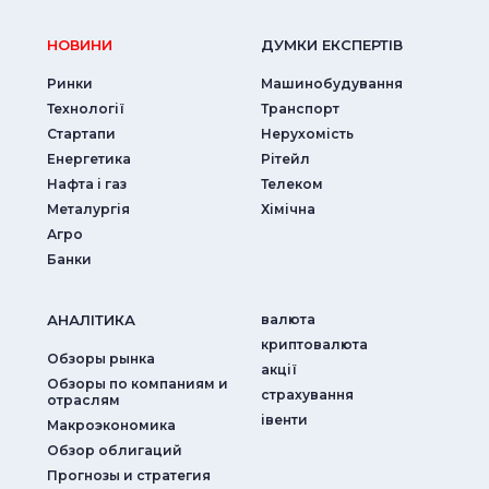
НОВИНИ
ДУМКИ ЕКСПЕРТIВ
Ринки
Машинобудування
Технології
Транспорт
Стартапи
Нерухомість
Енергетика
Рітейл
Нафта і газ
Телеком
Металургія
Хімічна
Агро
Банки
АНАЛIТИКА
валюта
криптовалюта
Обзоры рынка
акції
Обзоры по компаниям и
страхування
отраслям
iвенти
Макроэкономика
Обзор облигаций
Прогнозы и стратегия