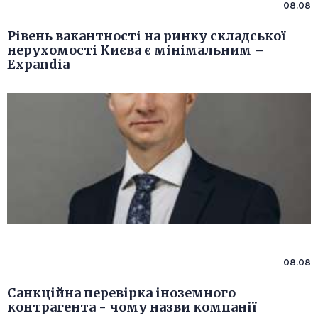
08.08
Рівень вакантності на ринку складської
нерухомості Києва є мінімальним –
Expandia
08.08
Санкційна перевірка іноземного
контрагента - чому назви компанії