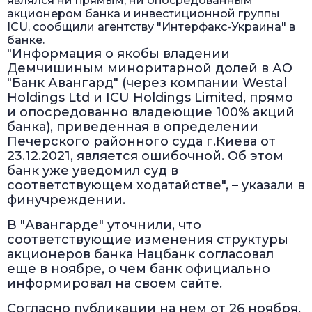
являлся ни прямым, ни опосредованным
акционером банка и инвестиционной группы
ICU, сообщили агентству "Интерфакс-Украина" в
банке.
"Информация о якобы владении
Демчишиным миноритарной долей в АО
"Банк Авангард" (через компании Westal
Holdings Ltd и ICU Holdings Limited, прямо
и опосредованно владеющие 100% акций
банка), приведенная в определении
Печерского районного суда г.Киева от
23.12.2021, является ошибочной. Об этом
банк уже уведомил суд в
соответствующем ходатайстве", – указали в
финучреждении.
В "Авангарде" уточнили, что
соответствующие изменения структуры
акционеров банка Нацбанк согласовал
еще в ноябре, о чем банк официально
информировал на своем сайте.
Согласно публикации на нем от 26 ноября,