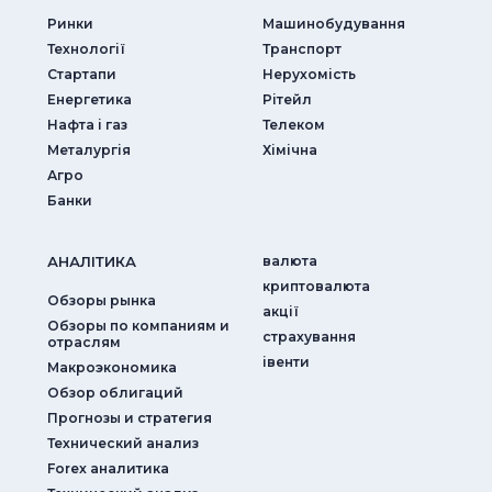
Ринки
Машинобудування
Технології
Транспорт
Стартапи
Нерухомість
Енергетика
Рітейл
Нафта і газ
Телеком
Металургія
Хімічна
Агро
Банки
АНАЛIТИКА
валюта
криптовалюта
Обзоры рынка
акції
Обзоры по компаниям и
страхування
отраслям
iвенти
Макроэкономика
Обзор облигаций
Прогнозы и стратегия
Технический анализ
Forex аналитика