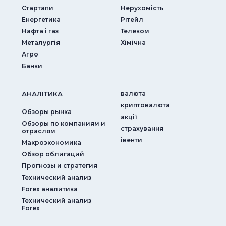
Стартапи
Нерухомість
Енергетика
Рітейл
Нафта і газ
Телеком
Металургія
Хімічна
Агро
Банки
АНАЛIТИКА
валюта
криптовалюта
Обзоры рынка
акції
Обзоры по компаниям и
страхування
отраслям
iвенти
Макроэкономика
Обзор облигаций
Прогнозы и стратегия
Технический анализ
Forex аналитика
Технический анализ
Forex