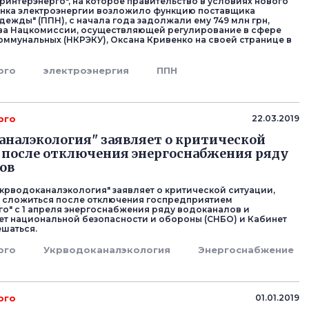
ринтерэнерго", на которое правительство в условиях нового
нка электроэнергии возложило функцию поставщика
дежды" (ППН), с начала года задолжали ему 749 млн грн,
ва Нацкомиссии, осуществляющей регулирование в сфере
коммунальных (НКРЭКУ), Оксана Кривенко на своей странице в
рго
электроэнергия
ППН
рго
22.03.2019
аналэкология" заявляет о критической
 после отключения энергоснабжения ряду
ов
крводоканалэкология" заявляет о критической ситуации,
 сложиться после отключения госпредприятием
го" с 1 апреля энергоснабжения ряду водоканалов и
ет национальной безопасности и обороны (СНБО) и Кабинет
шаться.
рго
Укрводоканалэкология
Энергоснабжение
рго
01.01.2019