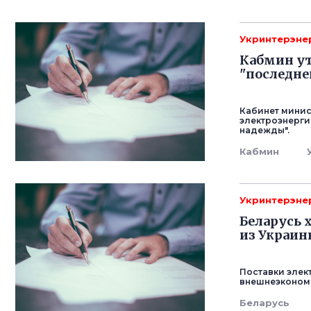
Укринтерэне
Кабмин ут
"последн
Кабинет минис
электроэнерги
надежды".
Кабмин
Укринтерэне
Беларусь 
из Украи
Поставки элек
внешнеэкономи
Беларусь