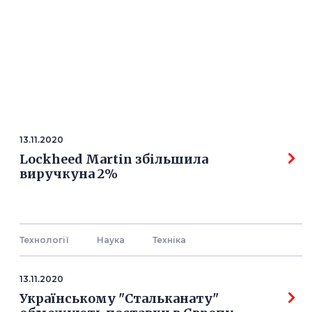
13.11.2020
Lockheed Martin збільшила
виручкуна 2%
Технології
Наука
Технiка
13.11.2020
Українському "Стальканату"