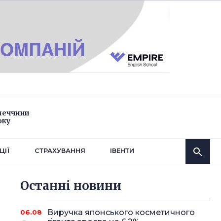
імеччини
оку
ЦІЇ
СТРАХУВАННЯ
IВЕНТИ
Останнi новини
Виручка японського косметичного
06.08