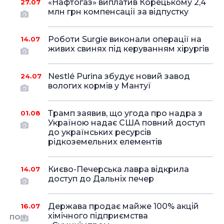
«Нафтогаз» виплатив Корецькому 2,4
27.07
млн грн компенсації за відпустку
Роботи Surgie виконали операції на
14.07
живих свинях під керуванням хірургів
Nestlé Purina збудує новий завод
24.07
вологих кормів у Мантуї
Трамп заявив, що угода про надра з
01.08
Україною надає США повний доступ
до українських ресурсів
рідкоземельних елементів
Києво-Печерська лавра відкрила
14.07
доступ до Дальніх печер
Держава продає майже 100% акцій
16.07
хімічного підприємства
ПОН