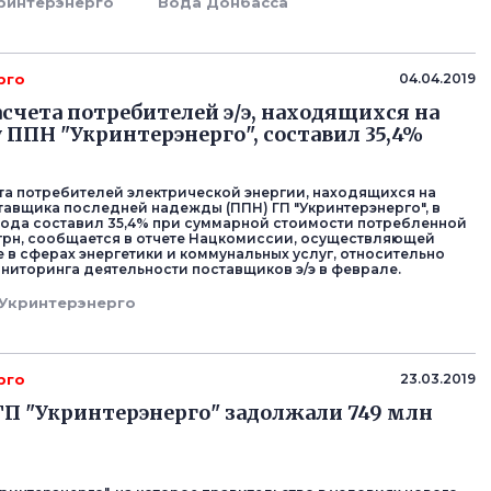
ринтерэнерго
Вода Донбасса
рго
04.04.2019
асчета потребителей э/э, находящихся на
у ППН "Укринтерэнерго", составил 35,4%
та потребителей электрической энергии, находящихся на
ставщика последней надежды (ППН) ГП "Укринтерэнерго", в
года составил 35,4% при суммарной стоимости потребленной
лн грн, сообщается в отчете Нацкомиссии, осуществляющей
 в сферах энергетики и коммунальных услуг, относительно
ониторинга деятельности поставщиков э/э в феврале.
Укринтерэнерго
рго
23.03.2019
П "Укринтерэнерго" задолжали 749 млн