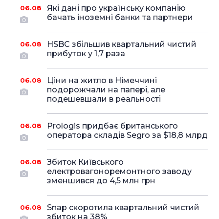
Які дані про українську компанію
06.08
бачать іноземні банки та партнери
HSBC збільшив квартальний чистий
06.08
прибуток у 1,7 раза
Ціни на житло в Німеччині
06.08
подорожчали на папері, але
подешевшали в реальності
Prologis придбає британського
06.08
оператора складів Segro за $18,8 млрд
Збиток Київського
06.08
електровагоноремонтного заводу
зменшився до 4,5 млн грн
Snap скоротила квартальний чистий
06.08
збиток на 38%