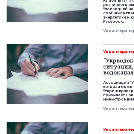
Клиенты ГП "Ук
розничного ры
"последней на
сообщила гла
энергетики и 
Facebook.
Укринтерэне
Укринтерэне
"Укрводок
ситуации,
водоканал
Ассоциация "У
которая может
"Укринтерэнер
призывает Сов
министров вме
Укринтерэне
Укринтерэне