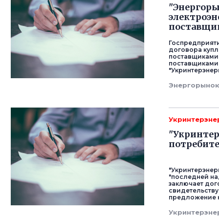
"Энергоры
электроэн
поставщи
Госпредприяти
договора купл
поставщиками 
поставщиками 
"Укринтерэнер
Энергорыно
Укринтерэне
"Укринтер
потребите
"Укринтерэнер
"последней на
заключает дог
свидетельству
предложение к
Укринтерэне