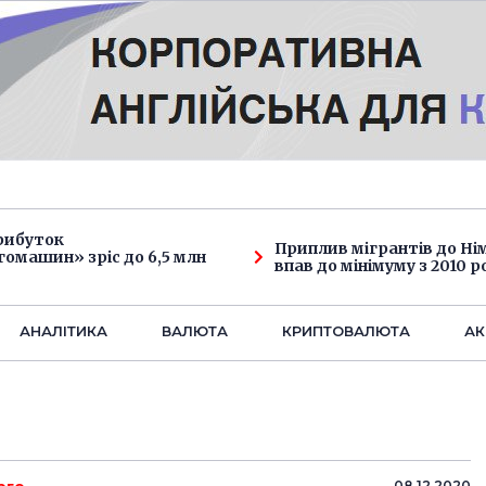
рибуток
Приплив мігрантів до Н
омашин» зріс до 6,5 млн
впав до мінімуму з 2010 р
АНАЛIТИКА
ВАЛЮТА
КРИПТОВАЛЮТА
АК
08.12.2020