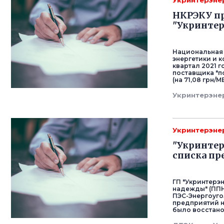
Укринтерэне
НКРЭКУ пр
"Укринтер
Национальная
энергетики и 
квартал 2021 
поставщика "п
(на 71,08 грн/М
Укринтерэне
Укринтерэне
"Укринтер
списка пр
ГП "Укринтерэ
надежды" (ППН
ПЭС-Энергоуго
предприятий на
было восстано