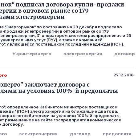
нок" подписал договора купли-продажи
ергии в оптовом рынке со 179
ками электроэнергии
е "Энергорынок" по состоянию на 29 декабря подписало
и-продажи электроэнергии в оптовом рынке со 179
электроэнергии, 31 оператором системы распределения и 25
универсальных услуг (ПУУ), а также с компанией
го", являющейся поставщиком последней надежды (ПОН).
к
Укринтерэнерго
электроэнергия
договор
рго
27.12.2018
энерго" заключает договора с
лями на условиях 100%-й предоплаты
го", определенное Кабинетом министром поставщиком
дежды" (ПОН) электроэнергии на ближайшие два года,
овора с потребителями на условиях 100%-й предоплаты,
ет размещенное на сайте госпредприятия коммерческое
 договору.
рго
электроэнергия
договор
предоплата