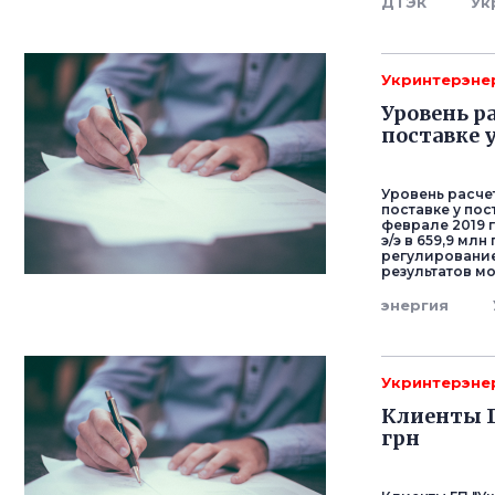
ДТЭК
Ук
Укринтерэне
Уровень р
поставке 
Уровень расче
поставке у по
феврале 2019 
э/э в 659,9 м
регулирование
результатов м
энергия
Укринтерэне
Клиенты Г
грн