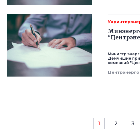
Укринтерэне
Минэнерг
"Центрэне
Министр энер
Демчишин при
компаний "Цент
Центрэнерго
1
2
3