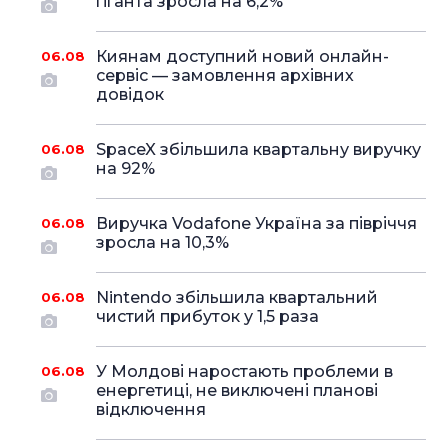
гіганта зросла на 6,2%
Киянам доступний новий онлайн-
06.08
сервіс — замовлення архівних
довідок
SpaceX збільшила квартальну виручку
06.08
на 92%
Виручка Vodafone Україна за півріччя
06.08
зросла на 10,3%
Nintendo збільшила квартальний
06.08
чистий прибуток у 1,5 раза
У Молдові наростають проблеми в
06.08
енергетиці, не виключені планові
відключення