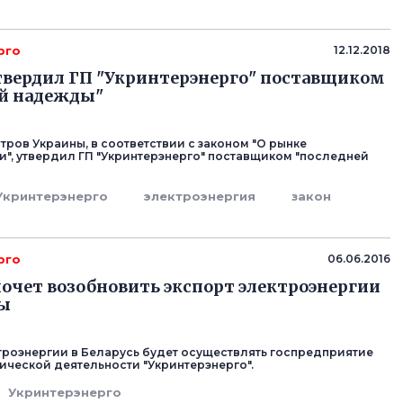
рго
12.12.2018
вердил ГП "Укринтерэнерго" поставщиком
ей надежды"
тров Украины, в соответствии с законом "О рынке
и", утвердил ГП "Укринтерэнерго" поставщиком "последней
Укринтерэнерго
электроэнергия
закон
рго
06.06.2016
хочет возобновить экспорт электроэнергии
ны
троэнергии в Беларусь будет осуществлять госпредприятие
ческой деятельности "Укринтерэнерго".
Укринтерэнерго