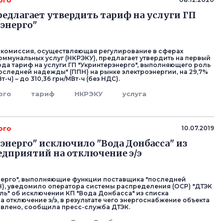
рго
едлагает утвердить тариф на услуги ГП
энерго"
 комиссия, осуществляющая регулирование в сферах
коммунальных услуг (НКРЭКУ), предлагает утвердить на первый
года тариф на услуги ГП "Укринтерэнерго", выполняющего роль
оследней надежды" (ППН) на рынке электроэнергии, на 29,7%
Вт-ч) – до 310,36 грн/МВт-ч (без НДС).
рго
тариф
НКРЭКУ
услуга
рго
10.07.2019
энерго" исключило "Вода Донбасса" из
едприятий на отключение э/э
нерго", выполняющие функции поставщика "последней
), уведомило оператора системы распределения (ОСР) "ДТЭК
ль" об исключении КП "Вода Донбасса" из списка
 отключение э/э, в результате чего энергоснабжение объекта
влено, сообщила пресс-служба ДТЭК.