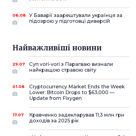
У Баварії заарештували українця за
06.08
підозрою у підготовці диверсій
Найважливіші новини
Суп vori-vori з Парагваю визнали
29.07
найкращою стравою світу
Cryptocurrency Market Ends the Week
01.08
Lower: Bitcoin Drops to $63,000 —
Update from Fixygen
Кравченко задекларував 11,3 млн грн
17.07
доходів за 2025 рік