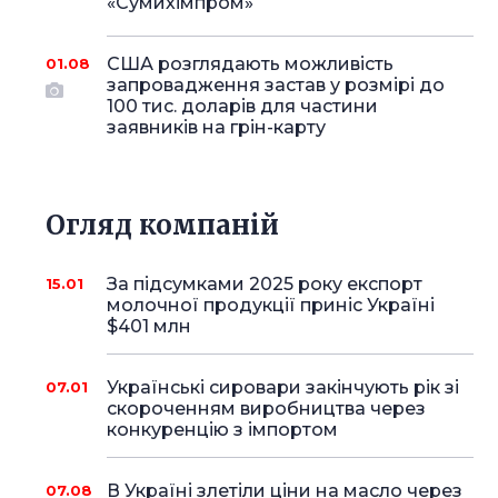
«Сумихімпром»
США розглядають можливість
01.08
запровадження застав у розмірі до
100 тис. доларів для частини
заявників на грін-карту
Огляд компаній
За підсумками 2025 року експорт
15.01
молочної продукції приніс Україні
$401 млн
Українські сировари закінчують рік зі
07.01
скороченням виробництва через
конкуренцію з імпортом
В Україні злетіли ціни на масло через
07.08