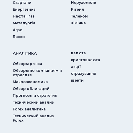
Стартапи
Нерухомість
Енергетика
Рітейл
Нафта і газ
Телеком
Металургія
Хімічна
Агро
Банки
АНАЛIТИКА
валюта
криптовалюта
Обзоры рынка
акції
Обзоры по компаниям и
страхування
отраслям
iвенти
Макроэкономика
Обзор облигаций
Прогнозы и стратегия
Технический анализ
Forex аналитика
Технический анализ
Forex